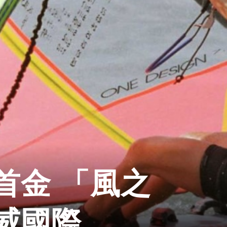
首金 「風之
威國際