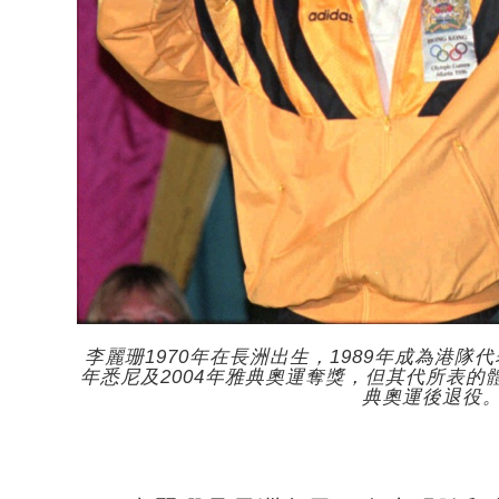
李麗珊1970年在長洲出生，1989年成為港隊代
年悉尼及2004年雅典奧運奪獎，但其代所表的
典奧運後退役。