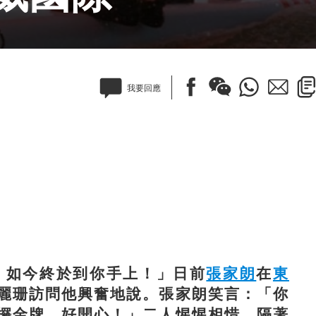
我要回應
如今終於到你手上！」日前
張家朗
在
東
麗珊訪問他興奮地說。張家朗笑言：「你
攞金牌，好開心！」二人惺惺相惜，隔著