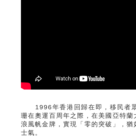
1996年香港回歸在即，移民者
珊在奧運百周年之際，在美國亞特蘭
浪風帆金牌，實現「零的突破」，猶
士氣。