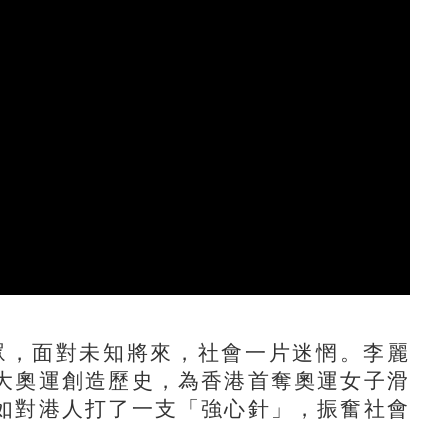
眾，面對未知將來，社會一片迷惘。李麗
大奧運創造歷史，為香港首奪奧運女子滑
如對港人打了一支「強心針」，振奮社會