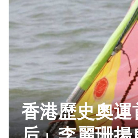
香港歷史奧運
后」李麗珊揚