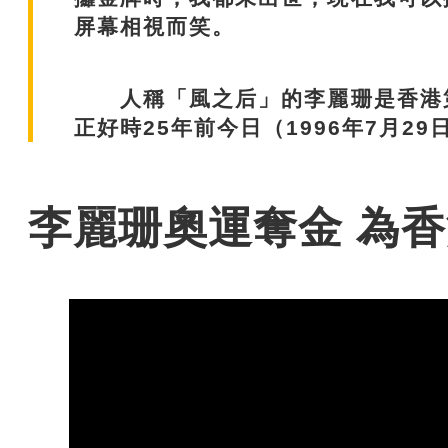
屏幕相視而笑。
人稱「風之后」的李麗珊是香港第
正好時25年前今日（1996年7月29
李麗珊奧運奪金 為