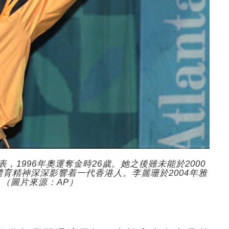
表，1996年奧運奪金時26歲。她之後雖未能於2000
體育精神深深影響着一代香港人。李麗珊於2004年雅
（圖片來源：AP）