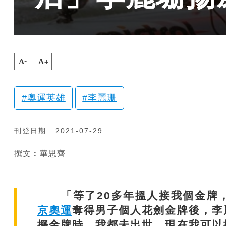
A-
A+
奧運英雄
李麗珊
刊登日期 : 2021-07-29
撰文︰華思齊
「等了20多年搵人接我個金牌，
京奧運
奪得男子個人花劍金牌後，李
攞金牌時，我都未出世，現在我可以