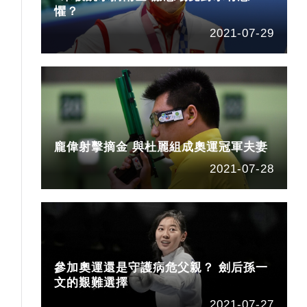
懼？
2021-07-29
龐偉射擊摘金 與杜麗組成奧運冠軍夫妻
2021-07-28
參加奧運還是守護病危父親？ 劍后孫一
文的艱難選擇
2021-07-27