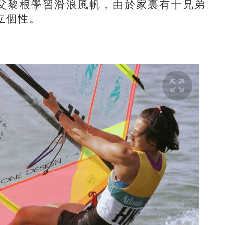
黎根學習滑浪風帆，由於家裏有十兄弟
立個性。