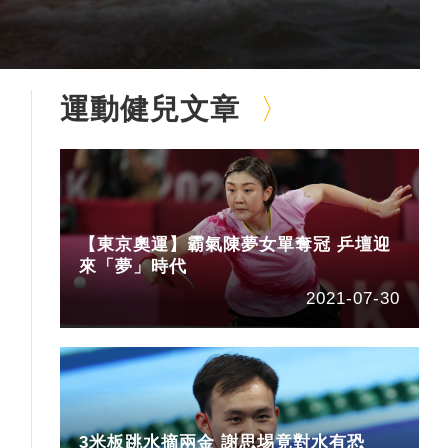
運動健兒文章
【東京奧運】霸氣陳夢女單奪冠 乒壇迎
來「夢」時代
2021-07-30
3米板跳水摘兩金 謝思埸竟對水有恐