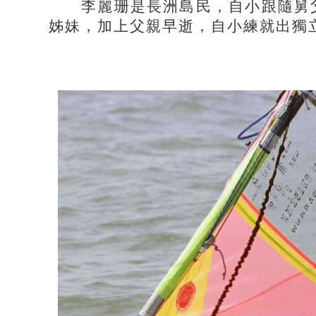
李麗珊是長洲島民，自小跟隨舅父
姊妹，加上父親早逝，自小練就出獨