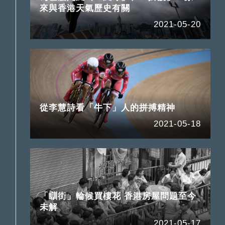
來與香港天氣歷史有關
2021-05-20
性
從李慧詩看「牛下」人的拼搏精神
2021-05-18
「瞓街」輪候買樓花 香港房屋問題至今
未解
2021-05-17