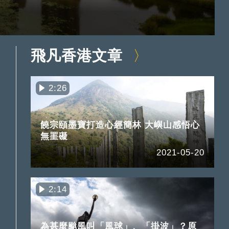
飛凡香港文章
2:26
饒宗頤墨寶打造心經簡林 大嶼山感悟心
無罣礙
2021-05-20
2:14
為甚麼颱風叫「風球」、「掛波」？原