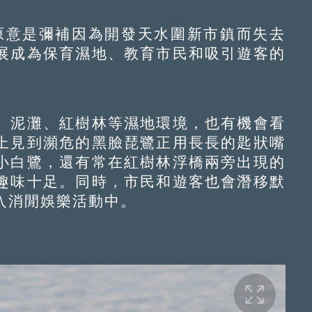
原意是彌補因為開發天水圍新市鎮而失去
展成為保育濕地、教育市民和吸引遊客的
泥灘、紅樹林等濕地環境，也有機會看
上見到瀕危的黑臉琵鷺正用長長的匙狀嘴
小白鷺，還有常在紅樹林浮橋兩旁出現的
趣味十足。同時，市民和遊客也會潛移默
入消閒娛樂活動中。