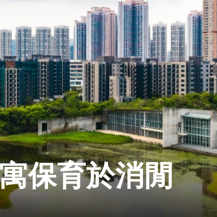
 寓保育於消閒