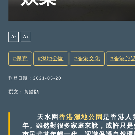
A-
A+
保育
濕地公園
香港文化
香港旅
刊登日期 : 2021-05-20
撰文︰黃皓頤
天水圍
香港濕地公園
是香港人
年。雖然對很多家庭來說，或許只是
市民尤其年輕一代，認識保護自然環