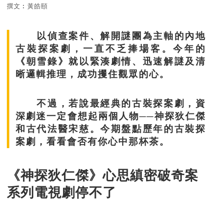
撰文︰黃皓頤
以偵查案件、解開謎團為主軸的內地
古裝探案劇，一直不乏捧場客。今年的
《朝雪錄》就以緊湊劇情、迅速解謎及清
晰邏輯推理，成功攫住觀眾的心。
不過，若說最經典的古裝探案劇，資
深劇迷一定會想起兩個人物──神探狄仁傑
和古代法醫宋慈。今期盤點歷年的古裝探
案劇，看看會否有你心中那杯茶。
《神探狄仁傑》心思縝密破奇案
系列電視劇停不了