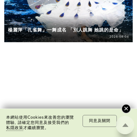
楊麗萍「孔雀舞」一舞成名 「別人跳舞 她跳的是命」
2026-08-04
本網站使用Cookies來改善您的瀏覽
同意及關閉
體驗, 請確定您同意及接受我們的
私隱政策
才繼續瀏覽。