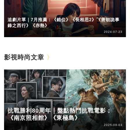
追劇片單｜7月推薦：《錯位》《長相思2》《唐朝詭事
錄之西行》《赤熱》
2024-07-23
影視時尚文章
抗戰勝利80周年｜盤點熱門抗戰電影：
《南京照相館》《東極島》
2025-09-03