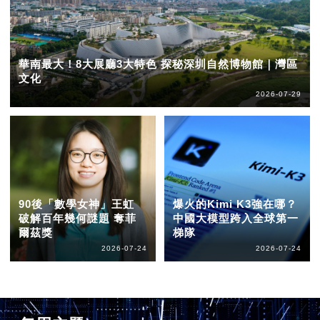
華南最大！8大展廳3大特色 探秘深圳自然博物館｜灣區
文化
2026-07-29
90後「數學女神」王虹
爆火的Kimi K3強在哪？
破解百年幾何謎題 奪菲
中國大模型跨入全球第一
爾茲獎
梯隊
2026-07-24
2026-07-24