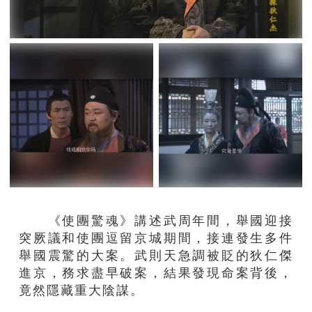
《使團驚魂》講述武周年間，舉國迎接
突厥議和使團逗留京城期間，接連發生多件
舉國震驚的大案。武則天急調被貶的狄仁傑
進京，務求盡早破案，結果發現命案背後，
竟然隱藏重大陰謀。