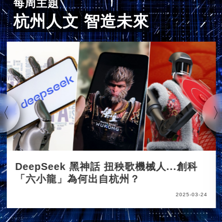
每周主題
杭州人文 智造未來
DeepSeek 黑神話 扭秧歌機械人...創科
「六小龍」為何出自杭州？
2025-03-24