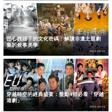
匠心鏡頭下的文化密碼：解讀非遺主題劇
集的敘事美學
2025-08-31
穿越時空的經典盛宴：盤點4部必看「穿越
港劇」
2025-08-21