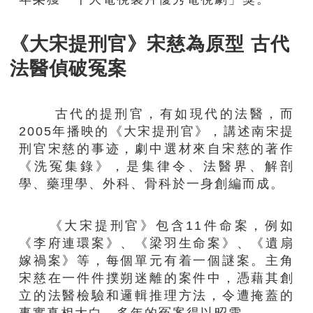
《大宋提刑官》宋慈為原型 古代
法醫偵破冤案
古代的提刑官，有如現代的法醫，而
2005年播映的《大宋提刑官》，講述南宋提
刑官宋慈的事迹，劇中選材來自宋慈的著作
《洗冤集錄》，是集律令、法醫界、解剖
學、藥理學、外科、骨科於一身創編而成。
《大宋提刑官》包含11件命案，例如
《李府連環案》、《梁羽生命案》、《遺扇
嫁禍案》等，每個單元有着一個謎案。主角
宋慈在一件件撲朔迷離的案件中，憑藉其創
立的法醫檢驗和邏輯推理方法，令遭掩蓋的
事實真相大白，多年的冤案得以昭雪。