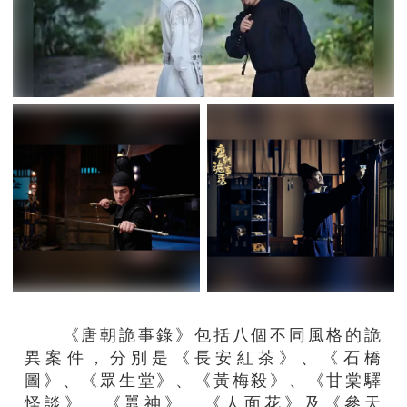
《唐朝詭事錄》包括八個不同風格的詭
異案件，分別是《長安紅茶》、《石橋
圖》、《眾生堂》、《黃梅殺》、《甘棠驛
怪談》、《鼉神》、《人面花》及《參天