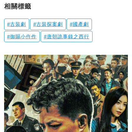
相關標籤
古裝劇
古裝探案劇
國產劇
御賜小仵作
唐朝詭事錄之西行