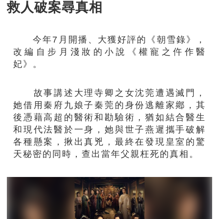
救人破案尋真相
今年7月開播、大獲好評的《朝雪錄》，
改編自步月淺妝的小說《權寵之仵作醫
妃》。
故事講述大理寺卿之女沈莞遭遇滅門，
她借用秦府九娘子秦莞的身份逃離家鄕，其
後憑藉高超的醫術和勘驗術，猶如結合醫生
和現代法醫於一身，她與世子燕遲攜手破解
各種懸案，揪出真兇，最終在發現皇室的驚
天秘密的同時，查出當年父親枉死的真相。