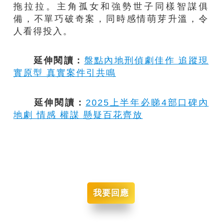
拖拉拉。主角孤女和強勢世子同樣智謀俱
備，不單巧破奇案，同時感情萌芽升溫，令
人看得投入。
延伸閱讀：
盤點內地刑偵劇佳作 追蹤現
實原型 真實案件引共鳴
延伸閱讀：
2025上半年必睇4部口碑內
地劇 情感 權謀 懸疑百花齊放
我要回應