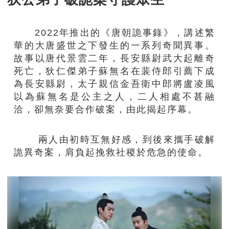
2022年推出的《唐朝詭事錄》，講述繁
華的大唐盛世之下發生的一系列奇聞異事。
故事以唐代景雲二年，長安縣尉武大起離奇
死亡，狄仁傑弟子蘇無名在裴侍郎引薦下成
為長安縣尉，太子親信金吾衛中郎將盧凌風
以為蘇無名是公主之人，二人相處不甚融
洽，卻無奈要合作破案，由此揭起序幕。
兩人由初時互無好感，到後來攜手破解
詭異奇案，肩負起挽救社稷於危急的使命。