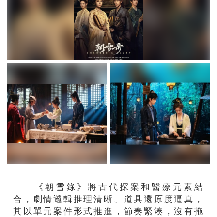
《朝雪錄》將古代探案和醫療元素結
合，劇情邏輯推理清晰、道具還原度逼真，
其以單元案件形式推進，節奏緊湊，沒有拖