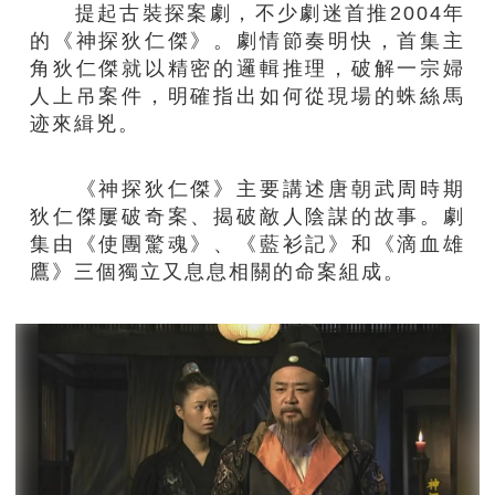
提起古裝探案劇，不少劇迷首推2004年
的《神探狄仁傑》。劇情節奏明快，首集主
角狄仁傑就以精密的邏輯推理，破解一宗婦
人上吊案件，明確指出如何從現場的蛛絲馬
迹來緝兇。
《神探狄仁傑》主要講述唐朝武周時期
狄仁傑屢破奇案、揭破敵人陰謀的故事。劇
集由《使團驚魂》、《藍衫記》和《滴血雄
鷹》三個獨立又息息相關的命案組成。