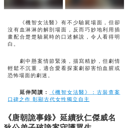
《機智女法醫》有不少驗屍場面，但卻
沒有血淋淋的解剖場面，反而巧妙地利用插
畫配合楚楚驗屍時的口述解說，令人看得明
白。
劇中懸案情節緊湊，描寫精妙，但劇情
輕鬆不沉重，適合愛看探案劇卻害怕血腥或
恐怖場面的劇迷。
延伸閱讀：
《機智女法醫》：古裝查案
口碑之作 彰顯古代女性獨立自主
《唐朝詭事錄》延續狄仁傑威名
狄公弟子破詭案守護眾生