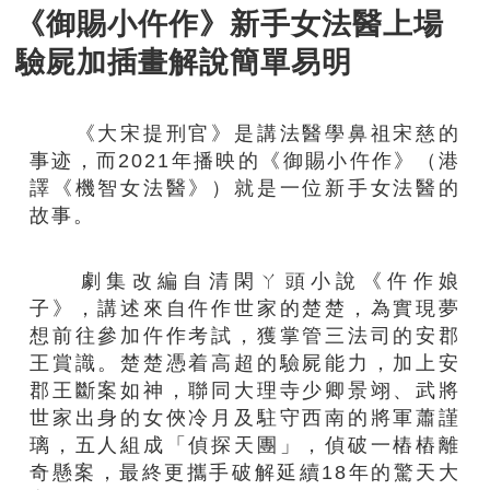
《御賜小仵作》新手女法醫上場
驗屍加插畫解說簡單易明
《大宋提刑官》是講法醫學鼻祖宋慈的
事迹，而2021年播映的《御賜小仵作》（港
譯《機智女法醫》）就是一位新手女法醫的
故事。
劇集改編自清閑ㄚ頭小說《仵作娘
子》，講述來自仵作世家的楚楚，為實現夢
想前往參加仵作考試，獲掌管三法司的安郡
王賞識。楚楚憑着高超的驗屍能力，加上安
郡王斷案如神，聯同大理寺少卿景翊、武將
世家出身的女俠冷月及駐守西南的將軍蕭謹
璃，五人組成「偵探天團」，偵破一樁樁離
奇懸案，最終更攜手破解延續18年的驚天大