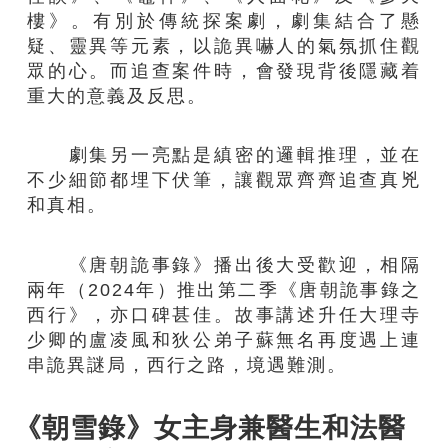
樓》。有別於傳統探案劇，劇集結合了懸
疑、靈異等元素，以詭異嚇人的氣氛抓住觀
眾的心。而追查案件時，會發現背後隱藏着
重大的意義及反思。
劇集另一亮點是縝密的邏輯推理，並在
不少細節都埋下伏筆，讓觀眾齊齊追查真兇
和真相。
《唐朝詭事錄》播出後大受歡迎，相隔
兩年（2024年）推出第二季《唐朝詭事錄之
西行》，亦口碑甚佳。故事講述升任大理寺
少卿的盧凌風和狄公弟子蘇無名再度遇上連
串詭異謎局，西行之路，境遇難測。
《朝雪錄》女主身兼醫生和法醫