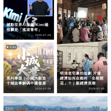
撼動世界AI版圖 Kimi楊
植麟是「搖滾青年」
2026-07-29
3:49
明清老宅裏拍短劇 片場
系列專題｜小城大製造
經濟如何在鄉村「生根開
十城故事解碼中國發展
花」？｜新經濟浪潮
2026-07-28
2026-07-30