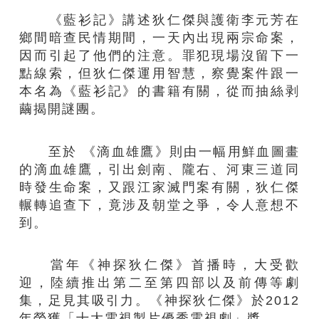
《藍衫記》講述狄仁傑與護衛李元芳在
鄉間暗查民情期間，一天內出現兩宗命案，
因而引起了他們的注意。罪犯現場沒留下一
點線索，但狄仁傑運用智慧，察覺案件跟一
本名為《藍衫記》的書籍有關，從而抽絲剥
繭揭開謎團。
至於 《滴血雄鷹》則由一幅用鮮血圖畫
的滴血雄鷹，引出劍南、隴右、河東三道同
時發生命案，又跟江家滅門案有關，狄仁傑
輾轉追查下，竟涉及朝堂之爭，令人意想不
到。
當年《神探狄仁傑》首播時，大受歡
迎，陸續推出第二至第四部以及前傳等劇
集，足見其吸引力。《神探狄仁傑》於2012
年榮獲「十大電視製片優秀電視劇」獎。