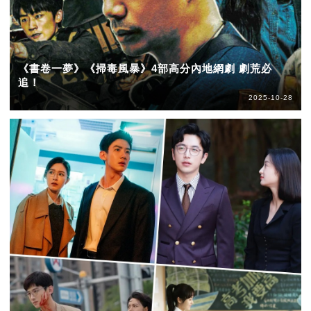
《書卷一夢》《掃毒風暴》4部高分內地網劇 劇荒必
追！
2025-10-28