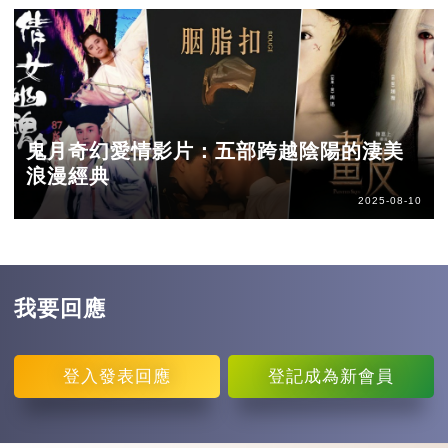
鬼月奇幻愛情影片：五部跨越陰陽的淒美
浪漫經典
2025-08-10
我要回應
登入
發表回應
登記
成為新會員