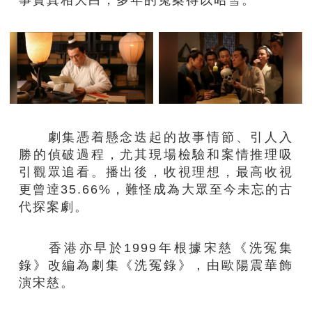
劇集憑着懸念迭起的故事情節、引人入
勝的偵破過程，尤其現場檢驗和案情推理吸
引觀眾追看。播出後，收視理想，最高收視
更曾逹35.66%，難怪成為大眾至今未忘的古
代探案劇。
香港亦早於1999年根據宋慈《洗冤集
錄》改編為劇集《洗冤錄》，由歐陽震華飾
演宋慈。