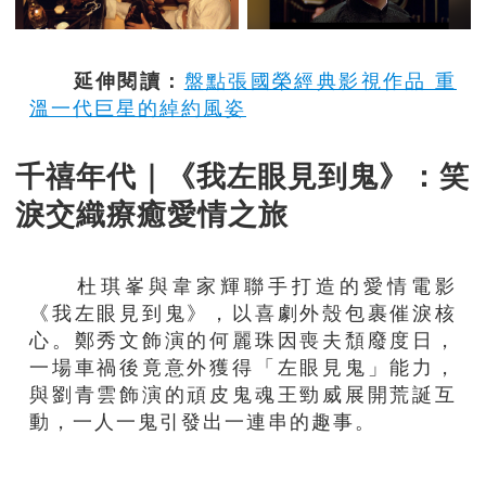
延伸閱讀：
盤點張國榮經典影視作品 重
溫一代巨星的綽約風姿
千禧年代｜《我左眼見到鬼》：笑
淚交織療癒愛情之旅
杜琪峯與韋家輝聯手打造的愛情電影
《我左眼見到鬼》，以喜劇外殼包裹催淚核
心。鄭秀文飾演的何麗珠因喪夫頹廢度日，
一場車禍後竟意外獲得「左眼見鬼」能力，
與劉青雲飾演的頑皮鬼魂王勁威展開荒誕互
動，一人一鬼引發出一連串的趣事。