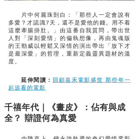
片中何麗珠剖白：「那些人一定會說有
多愛？才認識7天，還不是愛他的錢。用不着
這麼牽腸掛肚。」由這番自我質問，帶出世
人對「深刻愛情」的偏執想像，再由鬼魂版
的王勁威以輕鬆又深情的演出帶出「放下才
是最深愛」的哲理，重新定義靈異題材的溫
度。
延伸閱讀：
回顧嘉禾電影盛世 那些年一
起追看的電影
千禧年代｜《畫皮》：佔有與成
全？ 辯證何為真愛
由陳嘉上、錢永強執導的奇幻愛情電影