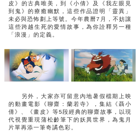
皮》的古典唯美，到《小倩》及《我左眼見
到鬼》的療癒幽默，這些作品證明「靈異」
未必與恐怖劃上等號。今年農曆7月，不妨讓
這些跨越生死的愛情故事，為你詮釋另一種
「浪漫」的定義。
另外，大家亦可留意內地暑假檔期上映
的動畫電影《聊齋：蘭若寺》，集結《聶小
倩》、《畫皮》等5段經典的聊齋故事，以現
代視覺重現蒲松齡筆下的妖異世界，為鬼月
片單再添一筆奇譎色彩。