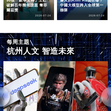
90後「數學女神」王虹
爆火的Kimi K3強在哪？
破解百年幾何謎題 奪菲
中國大模型跨入全球第一
爾茲獎
梯隊
2026-07-24
2026-07-24
每周主題
杭州人文 智造未來