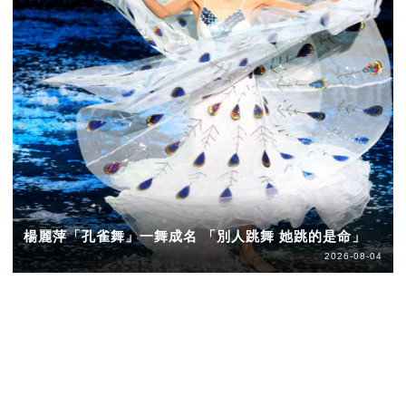
楊麗萍「孔雀舞」一舞成名 「別人跳舞 她跳的是命」
2026-08-04