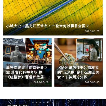
小城大业｜黑龙江五常市：一粒米何以飘香全国？
2026-06-25
高铁沿线游｜南京开卷之
《给阿嬷的情书》南枝卖
旅 赴古代科举考场 探
的“无米粿”是什么潮汕美
《红楼梦》曹雪芹故居
食？｜神州冷知识
2026-06-28
2026-06-05