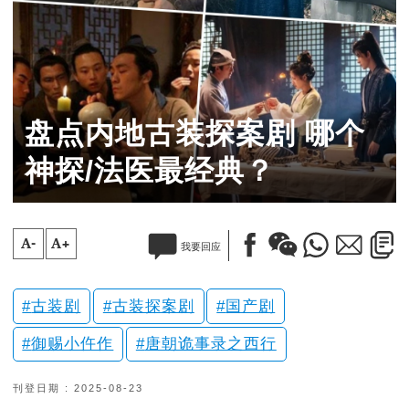
盘点内地古装探案剧 哪个
神探/法医最经典？
A-
A+
我要回应
古装剧
古装探案剧
国产剧
御赐小仵作
唐朝诡事录之西行
刊登日期 : 2025-08-23