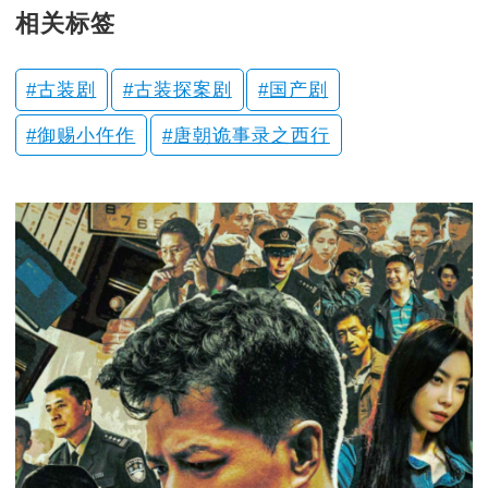
相关标签
古装剧
古装探案剧
国产剧
御赐小仵作
唐朝诡事录之西行