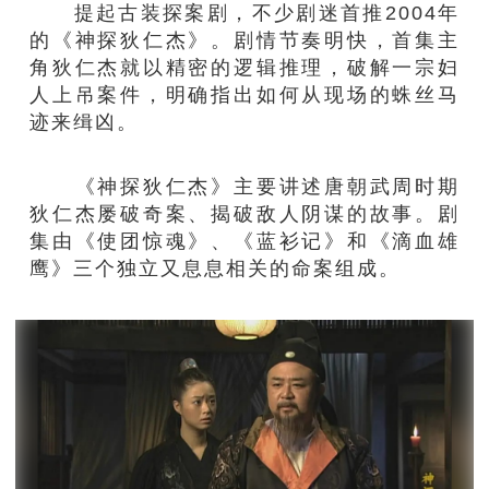
提起古装探案剧，不少剧迷首推2004年
的《神探狄仁杰》。剧情节奏明快，首集主
角狄仁杰就以精密的逻辑推理，破解一宗妇
人上吊案件，明确指出如何从现场的蛛丝马
迹来缉凶。
《神探狄仁杰》主要讲述唐朝武周时期
狄仁杰屡破奇案、揭破敌人阴谋的故事。剧
集由《使团惊魂》、《蓝衫记》和《滴血雄
鹰》三个独立又息息相关的命案组成。