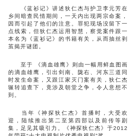
《蓝衫记》讲述狄仁杰与护卫李元芳在
乡间暗查民情期间，一天内出现两宗命案，
因而引起了他们的注意。罪犯现场没留下一
点线索，但狄仁杰运用智慧，察觉案件跟一
本名为《蓝衫记》的书籍有关，从而抽丝剥
茧揭开谜团。
至于 《滴血雄鹰》则由一幅用鲜血图画
的滴血雄鹰，引出剑南、陇右、河东三道同
时发生命案，又跟江家灭门案有关，狄仁杰
辗转追查下，竟涉及朝堂之争，令人意想不
到。
当年《神探狄仁杰》首播时，大受欢
迎，陆续推出第二至第四部以及前传等剧
集，足见其吸引力。《神探狄仁杰》于2012
年荣获“十大电视制片优秀电视剧”奖。