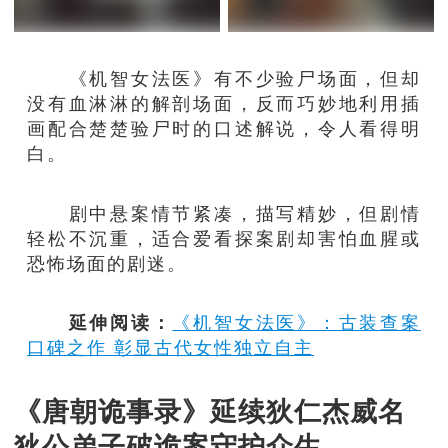
《机智女法医》有不少验尸场面，但却
没有血淋淋的解剖场面，反而巧妙地利用插
画配合楚楚验尸时的口述解说，令人看得明
白。
剧中悬案情节紧凑，描写精妙，但剧情
轻松不沉重，适合爱看探案剧却害怕血腥或
恐怖场面的剧迷。
延伸阅读：
《机智女法医》：古装查案
口碑之作 彰显古代女性独立自主
《唐朝诡事录》延续狄仁杰威名
狄公弟子破诡案守护众生