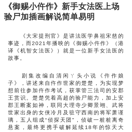
《御赐小仵作》新手女法医上场
验尸加插画解说简单易明
《大宋提刑官》是讲法医学鼻祖宋慈的
事迹，而2021年播映的《御赐小仵作》（港
译《机智女法医》）就是一位新手女法医的
故事。
剧集改编自清闲ㄚ头小说《仵作娘
子》，讲述来自仵作世家的楚楚，为实现梦
想前往参加仵作考试，获掌管三法司的安郡
王赏识。楚楚凭着高超的验尸能力，加上安
郡王断案如神，联同大理寺少卿景翊、武将
世家出身的女侠冷月及驻守西南的将军萧谨
璃，五人组成“侦探天团”，侦破一桩桩离奇
悬案，最终更携手破解延续18年的惊天大