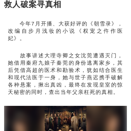
救人破案寻真相
今年7月开播、大获好评的《朝雪录》，
改编自步月浅妆的小说《权宠之仵作医
妃》。
故事讲述大理寺卿之女沈莞遭遇灭门，
她借用秦府九娘子秦莞的身份逃离家乡，其
后凭借高超的医术和勘验术，犹如结合医生
和现代法医于一身，她与世子燕迟携手破解
各种悬案，揪出真凶，最终在发现皇室的惊
天秘密的同时，查出当年父亲枉死的真相。