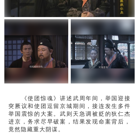
《使团惊魂》讲述武周年间，举国迎接
突厥议和使团逗留京城期间，接连发生多件
举国震惊的大案。武则天急调被贬的狄仁杰
进京，务求尽早破案，结果发现命案背后，
竟然隐藏重大阴谋。