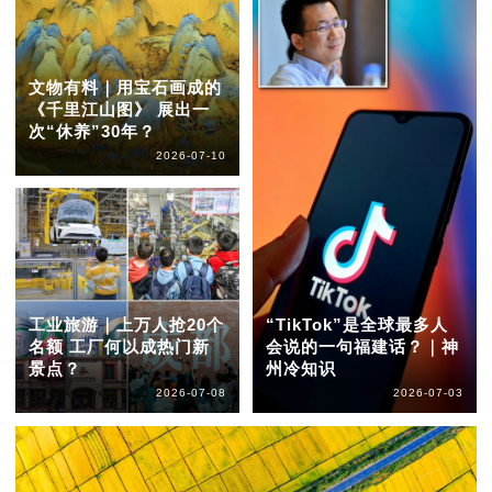
文物有料｜用宝石画成的
《千里江山图》 展出一
次“休养”30年？
2026-07-10
工业旅游｜上万人抢20个
“TikTok”是全球最多人
名额 工厂何以成热门新
会说的一句福建话？｜神
景点？
州冷知识
2026-07-08
2026-07-03