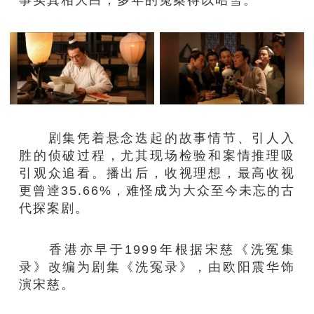
剧集凭着悬念迭起的故事情节、引人入
胜的侦破过程，尤其现场检验和案情推理吸
引观众追看。播出后，收视理想，最高收视
更曾逹35.66%，难怪成为大众至今未忘的古
代探案剧。
香港亦早于1999年根据宋慈《洗冤集
录》改编为剧集《洗冤录》，由欧阳震华饰
演宋慈。