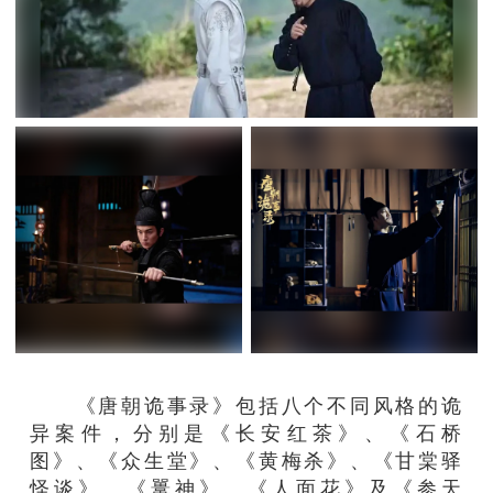
《唐朝诡事录》包括八个不同风格的诡
异案件，分别是《长安红茶》、《石桥
图》、《众生堂》、《黄梅杀》、《甘棠驿
怪谈》、《鼍神》、《人面花》及《参天