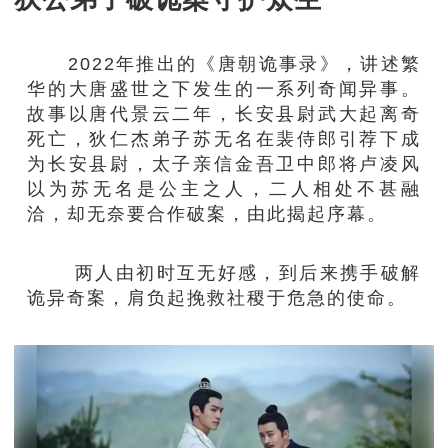
2022年推出的《唐朝诡事录》，讲述繁
华的大唐盛世之下发生的一系列奇闻异事。
故事以唐代景云二年，长安县尉武大起离奇
死亡，狄仁杰弟子苏无名在裴侍郎引荐下成
为长安县尉，太子亲信金吾卫中郎将卢凌风
以为苏无名是公主之人，二人相处不甚融
洽，却无奈要合作破案，由此揭起序幕。
两人由初时互无好感，到后来携手破解
诡异奇案，肩负起挽救社稷于危急的使命。