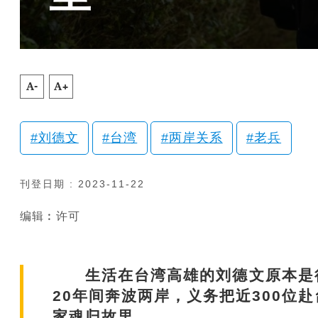
A-
A+
刘德文
台湾
两岸关系
老兵
刊登日期 : 2023-11-22
编辑︰许可
生活在台湾高雄的刘德文原本是很
20年间奔波两岸，义务把近300位
家魂归故里。