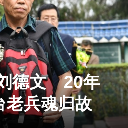
刘德文 20年
台老兵魂归故