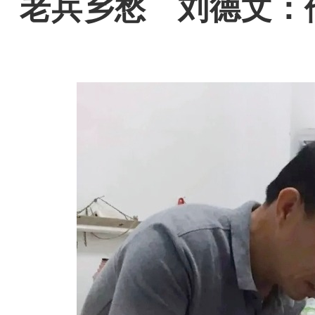
老兵乡愁 刘德文：