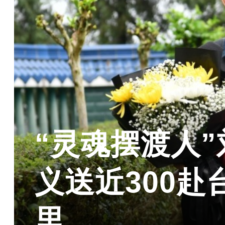
“灵魂摆渡人”
义送近300赴
里