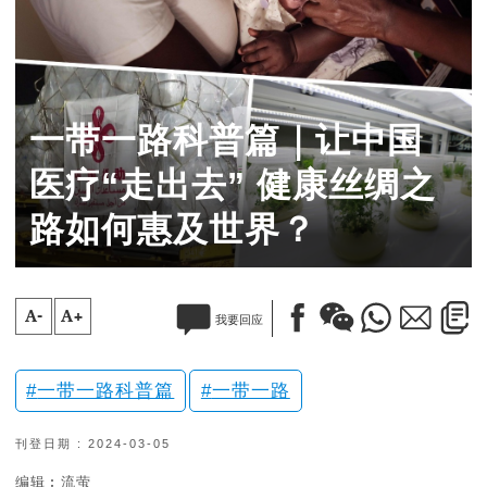
一带一路科普篇｜让中国
医疗“走出去” 健康丝绸之
路如何惠及世界？
A-
A+
我要回应
一带一路科普篇
一带一路
刊登日期 : 2024-03-05
编辑︰流萤