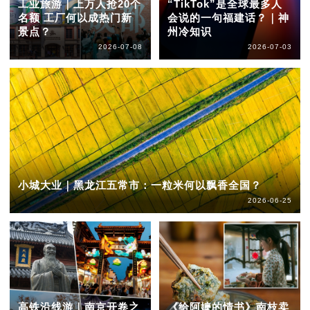
工业旅游｜上万人抢20个
“TikTok”是全球最多人
名额 工厂何以成热门新
会说的一句福建话？｜神
景点？
州冷知识
2026-07-08
2026-07-03
小城大业｜黑龙江五常市：一粒米何以飘香全国？
2026-06-25
高铁沿线游｜南京开卷之
《给阿嬷的情书》南枝卖