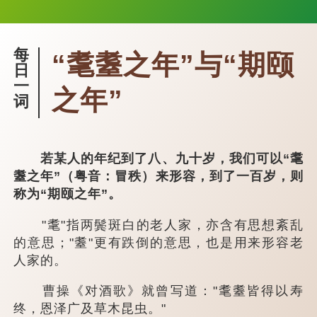
每
“耄耋之年”与“期颐
日
一
之年”
词
若某人的年纪到了八、九十岁，我们可以“耄
耋之年”（粤音：冒秩）来形容，到了一百岁，则
称为“期颐之年”。
"耄"指两鬓斑白的老人家，亦含有思想紊乱
的意思；"耋"更有跌倒的意思，也是用来形容老
人家的。
曹操《对酒歌》就曾写道："耄耋皆得以寿
终，恩泽广及草木昆虫。"