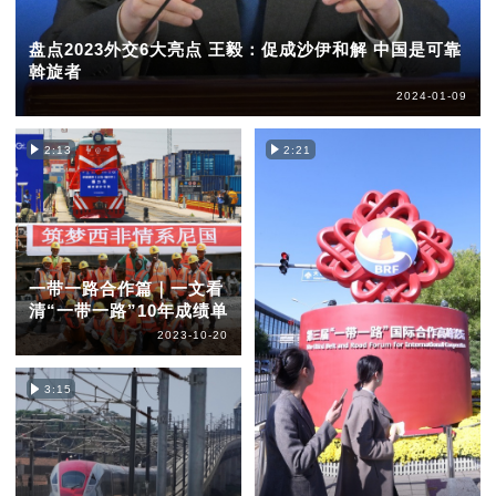
盘点2023外交6大亮点 王毅：促成沙伊和解 中国是可靠
斡旋者
2024-01-09
2:13
2:21
一带一路合作篇｜一文看
清“一带一路”10年成绩单
2023-10-20
3:15