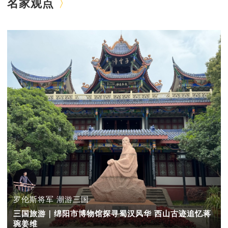
名家观点
罗伦斯将军 潮游三国
三国旅游｜绵阳市博物馆探寻蜀汉风华 西山古迹追忆蒋
琬姜维