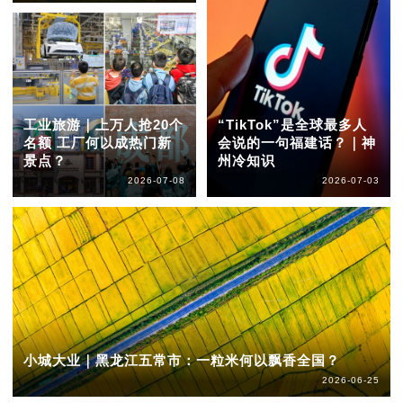
工业旅游｜上万人抢20个
“TikTok”是全球最多人
名额 工厂何以成热门新
会说的一句福建话？｜神
景点？
州冷知识
2026-07-08
2026-07-03
小城大业｜黑龙江五常市：一粒米何以飘香全国？
2026-06-25