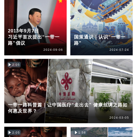
2013年9月7日
习近平首次提出“一带一
国策通识｜认识“一带一
路”倡议
路”
2024-09-06
2024-07-24
2:05
一带一路科普篇｜让中国医疗“走出去” 健康丝绸之路如
何惠及世界？
2024-03-05
2:05
1:58