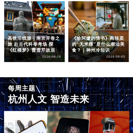
高铁沿线游｜南京开卷之
《给阿嬷的情书》南枝卖
旅 赴古代科举考场 探
的“无米粿”是什么潮汕美
《红楼梦》曹雪芹故居
食？｜神州冷知识
2026-06-28
2026-06-05
每周主题
杭州人文 智造未来