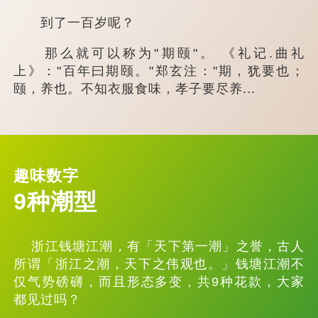
到了一百岁呢？
那么就可以称为"期颐"。 《礼记.曲礼
上》："百年曰期颐。"郑玄注："期，犹要也；
颐，养也。不知衣服食味，孝子要尽养...
趣味数字
9种潮型
浙江钱塘江潮，有「天下第一潮」之誉，古人
所谓「浙江之潮，天下之伟观也。」钱塘江潮不
仅气势磅礴，而且形态多变，共9种花款，大家
都见过吗？