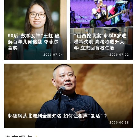
90后“数学女神”王虹 破
“山西挖眼案”郭斌6岁遭
解百年几何谜题 夺菲尔
横祸失明 高考称霸升大
兹奖
学 立志回盲校任教
2026-07-24
2026-07-02
郭德纲从北漂到全国知名 如何让相声“复活”？
2026-06-18