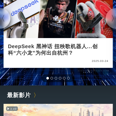
DeepSeek 黑神话 扭秧歌机器人...创
科“六小龙”为何出自杭州？
2025-03-24
最新影片
3:49