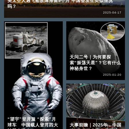
美太空人遇飞船故障滞留9个月 中国会发生类似情况
吗？
2025-04-17
天问二号｜为何要探
索“振荡天星”？它有什么
神秘身世？
2025-01-20
“望宇”登月服 “探索”月
球车 中国载人登月四大
大事前瞻｜2025年，中国