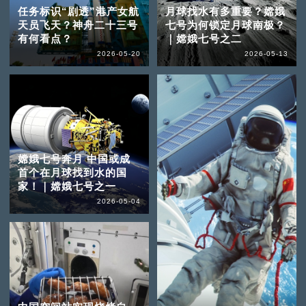
任务标识“剧透”港产女航
月球找水有多重要？嫦娥
天员飞天？神舟二十三号
七号为何锁定月球南极？
有何看点？
｜嫦娥七号之二
2026-05-20
2026-05-13
嫦娥七号奔月 中国或成
首个在月球找到水的国
家！｜嫦娥七号之一
2026-05-04