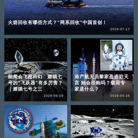
火箭回收有哪些方式？“网系回收”中国首创！
2026-07-17
能爬会飞超科幻 嫦娥七
港产航天员黎家盈进驻天
号的“飞跃器”有多厉害？
宫 她会出舱吗？载荷专
｜嫦娥七号之三
家是什么？
2026-06-19
2026-05-26