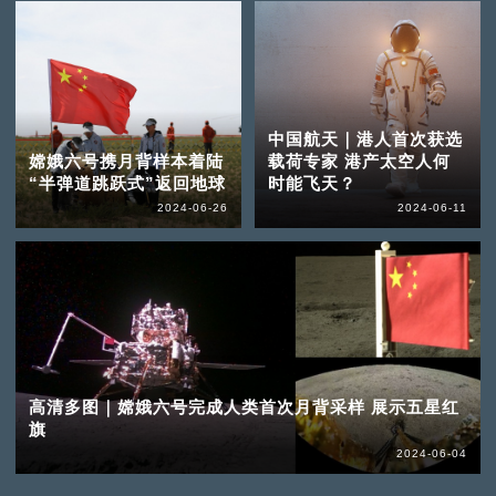
中国航天｜港人首次获选
嫦娥六号携月背样本着陆
载荷专家 港产太空人何
“半弹道跳跃式”返回地球
时能飞天？
2024-06-26
2024-06-11
高清多图｜嫦娥六号完成人类首次月背采样 展示五星红
旗
2024-06-04