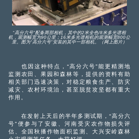
“高分六号”配备两部相机，其中的2米全色/8米多光谱相
机，观测幅宽为90公里；16米多光谱相机的观测幅宽800公
里。图为“高分六号”安装的其中一部相机。（网上图片）
也因这种特点，“高分六号”能更精测地
监测农田、果园和森林等，提供的资料有助
相关部门迅速决策，对稳定粮食生产、防灾
减灾、农村环境治，甚至脱贫攻坚都有重大
作用。
在发射上天后的半年多测试期，“高分六
号”便参与了安徽、河南受灾农作物损失评
估、全国秋播作物面积监测、大兴安岭森林