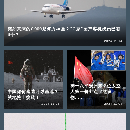
突如其来的C909是何方神圣？“C系”国产客机成员已有
4个？
2024-11-14
神十八平安归来 3位太空
中国如何建造月球基地？
人第一餐都点了这食
就地挖土烧砖！
物.....
2024-11-06
2024-11-04