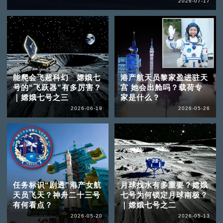
2026-07-17
能爬会飞超科幻 嫦娥七
港产航天员黎家盈进驻天
号的“飞跃器”有多厉害？
宫 她会出舱吗？载荷专
｜嫦娥七号之三
家是什么？
2026-06-19
2026-05-26
任务标识“剧透”港产女航
月球找水有多重要？嫦娥
天员飞天？神舟二十三号
七号为何锁定月球南极？
有何看点？
｜嫦娥七号之二
2026-05-20
2026-05-13