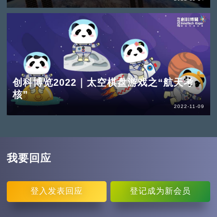
创科博览2022｜太空棋盘游戏之“航天考
核”
2022-11-09
我要回应
登入
发表回应
登记
成为新会员