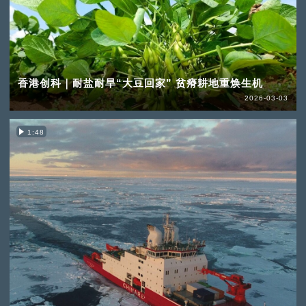
香港创科｜耐盐耐旱“大豆回家” 贫瘠耕地重焕生机
2026-03-03
1:48