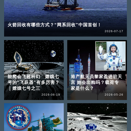
火箭回收有哪些方式？“网系回收”中国首创！
2026-07-17
能爬会飞超科幻 嫦娥七
港产航天员黎家盈进驻天
号的“飞跃器”有多厉害？
宫 她会出舱吗？载荷专
｜嫦娥七号之三
家是什么？
2026-06-19
2026-05-26