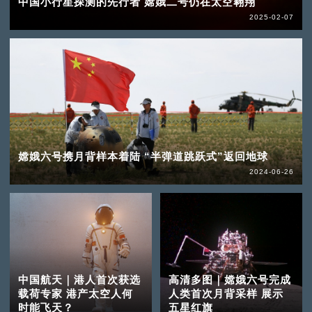
中国小行星探测的先行者 嫦娥二号仍在太空翱翔
2025-02-07
嫦娥六号携月背样本着陆 “半弹道跳跃式”返回地球
2024-06-26
中国航天｜港人首次获选
高清多图｜嫦娥六号完成
载荷专家 港产太空人何
人类首次月背采样 展示
时能飞天？
五星红旗