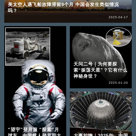
美太空人遇飞船故障滞留9个月 中国会发生类似情况
吗？
2025-04-17
天问二号｜为何要探
索“振荡天星”？它有什么
神秘身世？
2025-01-20
“望宇”登月服 “探索”月
球车 中国载人登月四大
大事前瞻｜2025年，中国