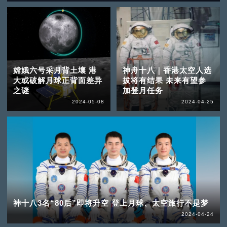
嫦娥六号采月背土壤 港
神舟十八｜香港太空人选
大或破解月球正背面差异
拔将有结果 未来有望参
之谜
加登月任务
2024-05-08
2024-04-25
神十八3名“80后”即将升空 登上月球、太空旅行不是梦
2024-04-24