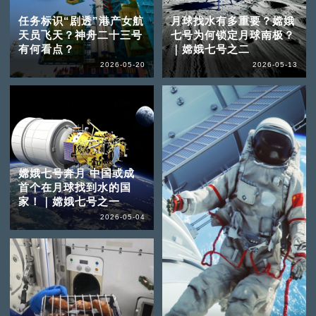
任务标识“剧透”港产女航
月球找水有多重要？嫦娥
天员飞天？神舟二十三号
七号为何锁定月球南极？
有何看点？
｜嫦娥七号之二
2026-05-20
2026-05-13
嫦娥七号奔月 中国或成
首个在月球找到水的国
家！｜嫦娥七号之一
2026-05-04