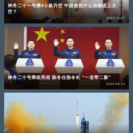
神舟二十一号携4小鼠升空 中国曾把什么动物送上太
空？
2025-11-07
神舟二十号乘组亮相 陈冬任指令长 “一老带二新”
2025-04-23