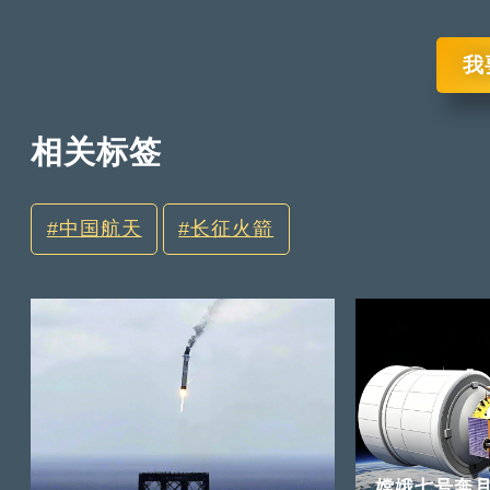
我
相关标签
中国航天
长征火箭
嫦娥七号奔月