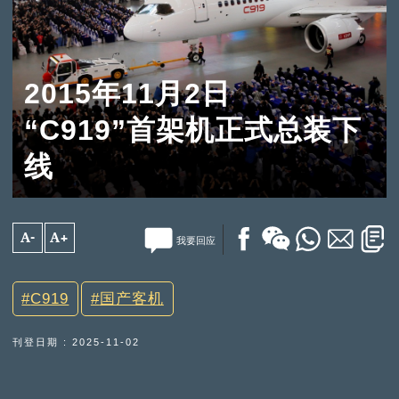
2015年11月2日
“C919”首架机正式总装下
线
A-
A+
我要回应
C919
国产客机
刊登日期 : 2025-11-02