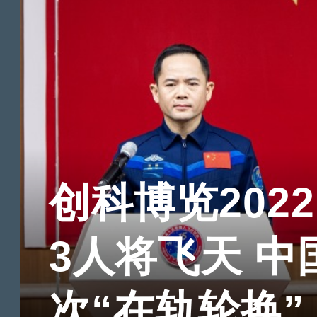
创科博览202
3人将飞天 
次“在轨轮换”