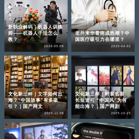
新职业解码｜机器人训练
师——机器人干活怎么
老外来华看病成热潮？中
教？
国医疗吸引力在哪里？
2026-05-08
2026-04-02
文化新三样｜文字如何出
文化新三样｜时装古装
海？“中国故事”有多吸
长短皆可 “中国风”为何
引？｜国产网文
能出海？｜国产网剧
2025-11-06
2025-10-25