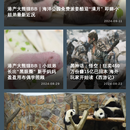
港产大熊猫BB｜海洋公园免费派姜醋迎“满月” 即睇小
姐弟最新近况
2024-09-11
港产大熊猫BB｜小姐弟
黑神话：悟空｜狂卖450
长出“黑眼圈” 新手妈妈
万份赚15亿已回本 海外
盈盈用布偶学照顾
玩家开始读《西游记》
2024-08-29
2024-08-22