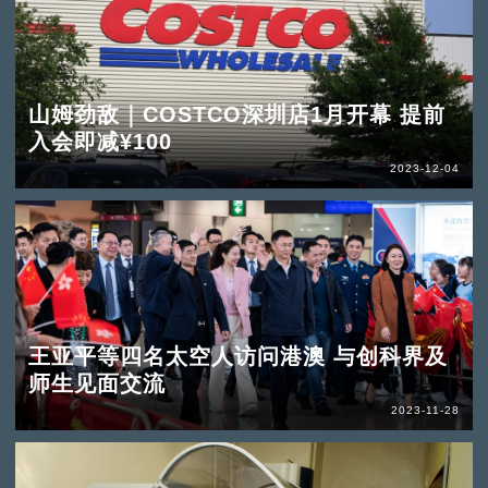
山姆劲敌｜COSTCO深圳店1月开幕 提前
入会即减¥100
2023-12-04
王亚平等四名太空人访问港澳 与创科界及
师生见面交流
2023-11-28