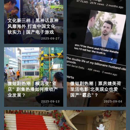
文化新三样｜黑神话原神
风靡海外 打造中国文化
软实力｜国产电子游戏
2025-09-27
微短剧热潮｜横店变“竖
微短剧热潮｜票房媲美荷
店” 剧集热播如何推动产
里活电影 北美观众也爱
业发展？
国产“霸总”？
2025-09-13
2025-09-04