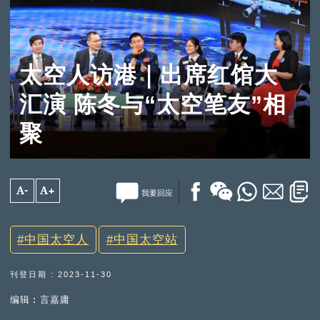
太空人访港｜出席红馆大
汇演 陈冬与“太空笔友”相
聚
A-
A+
我要回应
中国太空人
中国太空站
刊登日期 : 2023-11-30
编辑︰言嘉庸