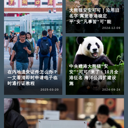
大熊猫安安可可｜沿用旧
名字 寓意香港稳定
平“安”凡事皆“可”能
2024-12-09
中央赠港大熊猫“安
在内地遗失证件怎么办？
安”“可可”来了！10月全
一文看清即时申请电子临
港征名 海洋公园扩建设
时通行证教程
施
2025-03-20
2024-09-24