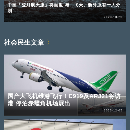
中国「登月航天服」将面世 与「飞天」舱外服有一大分
別
2023-10-25
社会民生文章
国产大飞机维港飞行！C919及ARJ21将访
港 停泊赤𫚭角机场展出
2023-12-05