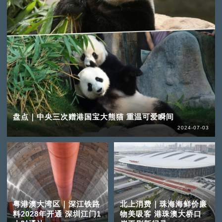
盘点｜中央三次赠港国宝大熊猫 重温可爱瞬间
2024-07-03
粤港澳大湾区｜深江铁路
北上消费｜珠海海鲜价廉
料2028年开通 深圳江门1
物美吸客 港珠澳大桥口