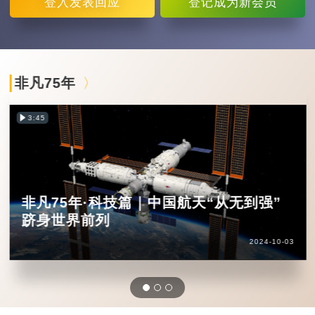
登入
发表回应
登记
成为新会员
非凡75年
3:45
非凡75年·科技篇｜中国航天“从无到强”
跻身世界前列
2024-10-03