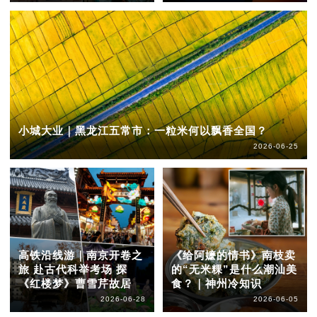
小城大业｜黑龙江五常市：一粒米何以飘香全国？
2026-06-25
高铁沿线游｜南京开卷之
《给阿嬷的情书》南枝卖
旅 赴古代科举考场 探
的“无米粿”是什么潮汕美
《红楼梦》曹雪芹故居
食？｜神州冷知识
2026-06-28
2026-06-05