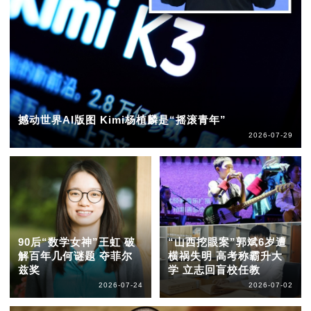
撼动世界AI版图 Kimi杨植麟是“摇滚青年”
2026-07-29
90后“数学女神”王虹 破
“山西挖眼案”郭斌6岁遭
解百年几何谜题 夺菲尔
横祸失明 高考称霸升大
兹奖
学 立志回盲校任教
2026-07-24
2026-07-02