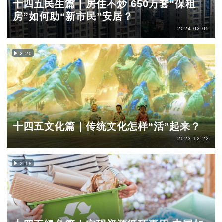
十四五民生篇｜房住不炒 650万套“保租
房”如何助“新市民”安居？
2024-02-05
2:20
十四五文化篇｜传统文化怎样“活”起来？
2023-12-22
2:18