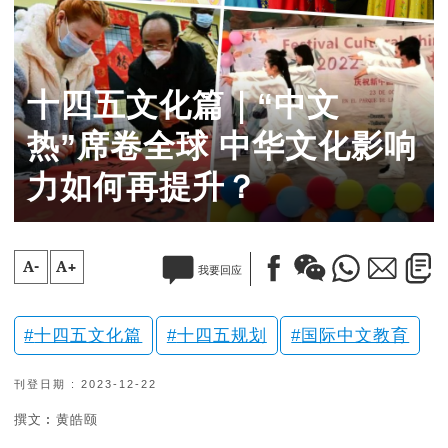
十四五文化篇｜“中文
热”席卷全球 中华文化影响
力如何再提升？
A-
A+
我要回应
十四五文化篇
十四五规划
国际中文教育
刊登日期 : 2023-12-22
撰文︰黄皓颐