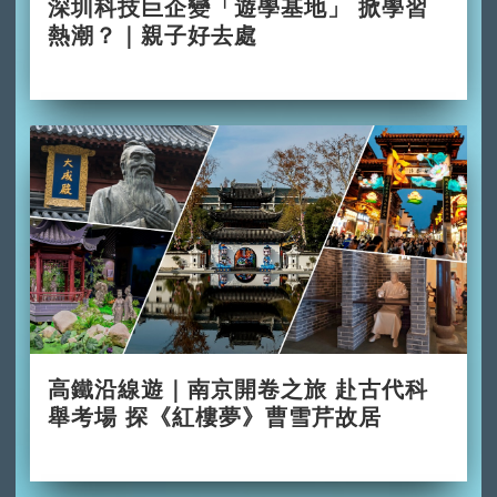
深圳科技巨企變「遊學基地」 掀學習
熱潮？｜親子好去處
2026-06-29
高鐵沿線遊｜南京開卷之旅 赴古代科
舉考場 探《紅樓夢》曹雪芹故居
2026-06-28