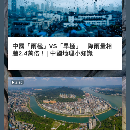
中國「雨極」VS「旱極」 降雨量相
差2.4萬倍 !｜中國地理小知識
2025-12-03
2:30