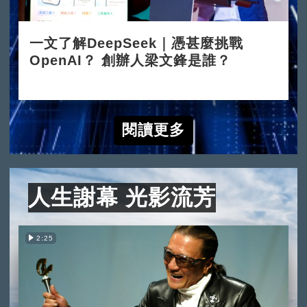
一文了解DeepSeek｜憑甚麼挑戰
OpenAI？ 創辦人梁文鋒是誰？
2025-02-05
閱讀更多
人生謝幕 光影流芳
2:25