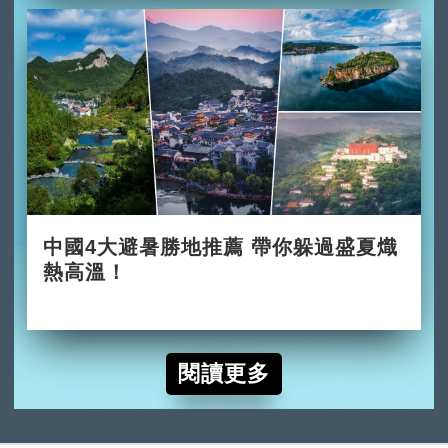
中國4大避暑勝地推薦 帶你躲過盛夏熾
熱高溫！
2026-06-02
閱讀更多