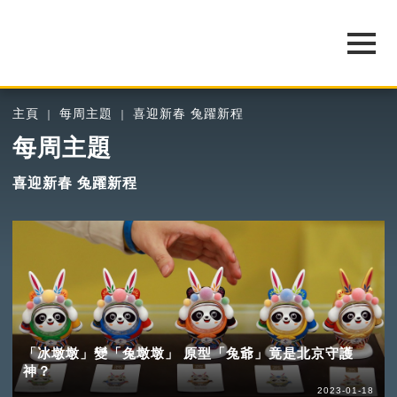
主頁
每周主題
喜迎新春 兔躍新程
每周主題
喜迎新春 兔躍新程
「冰墩墩」變「兔墩墩」 原型「兔爺」竟是北京守護
神？
2023-01-18