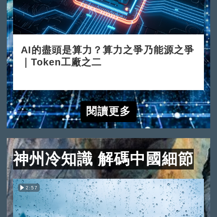
AI的盡頭是算力？算力之爭乃能源之爭
｜Token工廠之二
2026-06-15
閱讀更多
神州冷知識 解碼中國細節
2:57