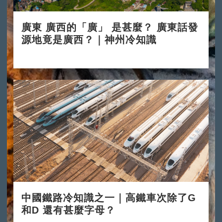
廣東 廣西的「廣」 是甚麼？ 廣東話發
源地竟是廣西？｜神州冷知識
2024-11-11
中國鐵路冷知識之一｜高鐵車次除了G
和D 還有甚麼字母？