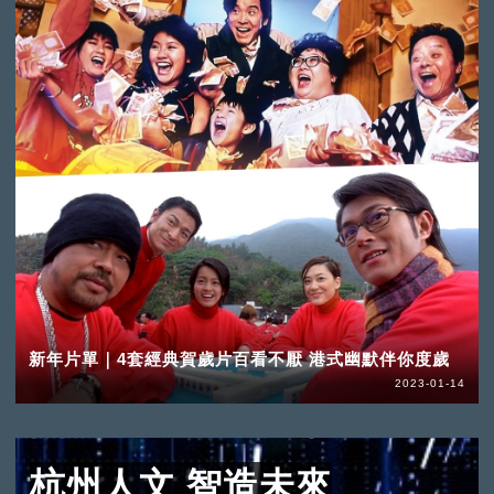
新年片單｜4套經典賀歲片百看不厭 港式幽默伴你度歲
2023-01-14
杭州人文 智造未來