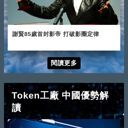
謝賢85歲首封影帝 打破影圈定律
2022-07-31
閱讀更多
Token工廠 中國優勢解
讀