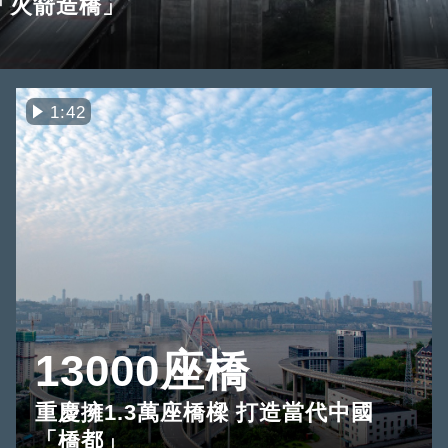
「火箭造橋」
1:42
13000座橋
重慶擁1.3萬座橋樑 打造當代中國
「橋都」