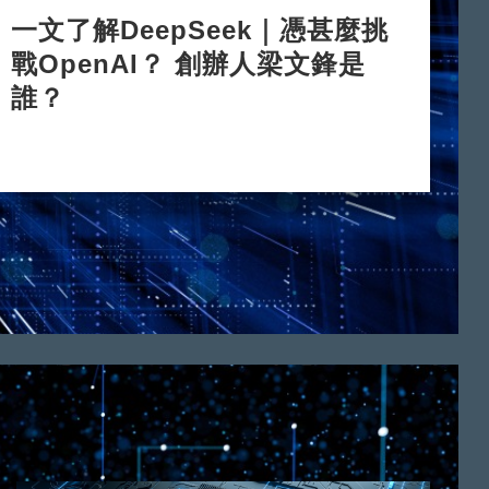
一文了解DeepSeek｜憑甚麼挑
戰OpenAI？ 創辦人梁文鋒是
誰？
2025-02-05