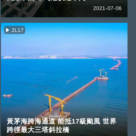
2021-07-06
2L17
黃茅海跨海通道 能抵17級颱風 世界
跨徑最大三塔斜拉橋