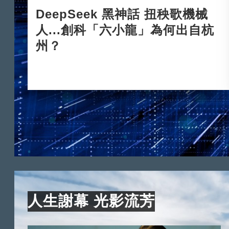
DeepSeek 黑神話 扭秧歌機械
人...創科「六小龍」為何出自杭
州？
2025-03-24
人生謝幕 光影流芳