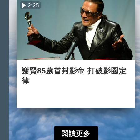
2:25
謝賢85歲首封影帝 打破影圈定
律
2022-07-31
閱讀更多