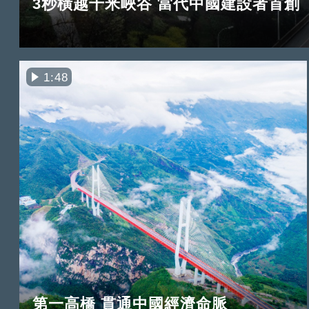
3秒橫越千米峽谷 當代中國建設者首創
1:48
第一高橋 貫通中國經濟命脈