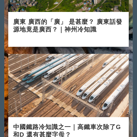
廣東 廣西的「廣」 是甚麼？ 廣東話發
源地竟是廣西？｜神州冷知識
2024-11-11
中國鐵路冷知識之一｜高鐵車次除了G
和D 還有甚麼字母？