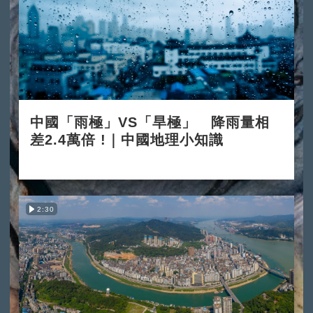
中國「雨極」VS「旱極」 降雨量相
差2.4萬倍 !｜中國地理小知識
2025-12-03
2:30