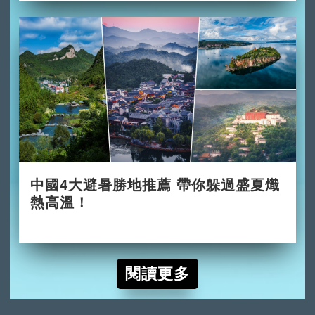
中國4大避暑勝地推薦 帶你躲過盛夏熾
熱高溫！
2026-06-02
閱讀更多