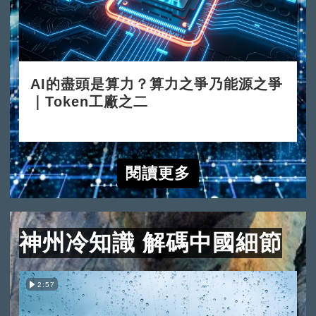
AI的盡頭是算力？算力之爭乃能源之爭
｜Token工廠之二
2026-06-15
閱讀更多
神州冷知識 解碼中國細節
2:57