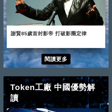
謝賢85歲首封影帝 打破影圈定律
2022-07-31
閱讀更多
Token工廠 中國優勢解
讀