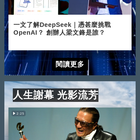
一文了解DeepSeek｜憑甚麼挑戰
OpenAI？ 創辦人梁文鋒是誰？
2025-02-05
閱讀更多
人生謝幕 光影流芳
2:25