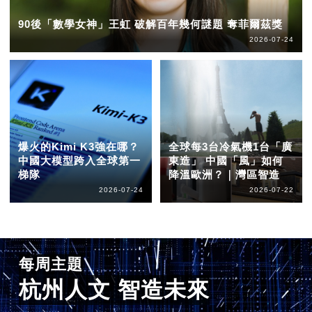
90後「數學女神」王虹 破解百年幾何謎題 奪菲爾茲獎
2026-07-24
爆火的Kimi K3強在哪？
全球每3台冷氣機1台「廣
中國大模型跨入全球第一
東造」 中國「風」如何
梯隊
降溫歐洲？｜灣區智造
2026-07-24
2026-07-22
每周主題
杭州人文 智造未來