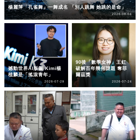
楊麗萍「孔雀舞」一舞成名 「別人跳舞 她跳的是命」
2026-08-04
90後「數學女神」王虹
撼動世界AI版圖 Kimi楊
破解百年幾何謎題 奪菲
植麟是「搖滾青年」
爾茲獎
2026-07-29
2026-07-24