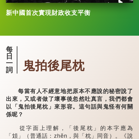
新中國首次實現財政收支平衡
每
日
鬼拍後尾枕
一
詞
每當有人不經意地把原本不應說的秘密說了
出來，又或者做了壞事後忽然吐真言，我們都會
以「鬼拍後尾枕」來形容。這句話與鬼怪有何關
係呢？
從字面上理解，「後尾枕」的本字應為
「䪴」（普通話：zhěn，與「枕」同音）。《說