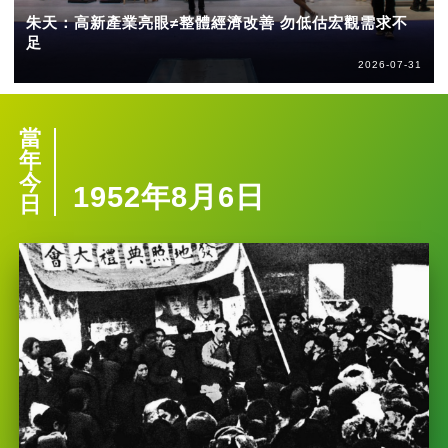
朱天：高新產業亮眼≠整體經濟改善 勿低估宏觀需求不
足
2026-07-31
當
年
今
1952年8月6日
日