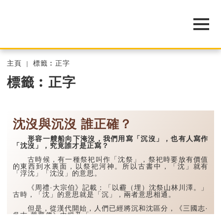
主頁
標籤︰正字
標籤︰正字
沈沒與沉沒 誰正確？
形容一艘船向下淹沒，我們用寫「沉沒」，也有人寫作
「沈沒」，究竟誰才是正寫？
古時候，有一種祭祀叫作「沈祭」，祭祀時要放有價值
的東西到水裏面，以祭祀河神。所以古書中，「沈」就有
「浮沈」「沈沒」的意思。
《周禮·大宗伯》記載：「以霾（埋）沈祭山林川澤。」
古時，「沈」的意思就是「沉」，兩者意思相通。
但是，從漢代開始，人們已經將沉和沈區分，《三國志·
吳志·華覈傳》中提及「...