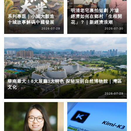
明清老宅裏拍短劇 片場
系列專題｜小城大製造
經濟如何在鄉村「生根開
十城故事解碼中國發展
花」？｜新經濟浪潮
2026-07-28
2026-07-30
華南最大！8大展廳3大特色 探秘深圳自然博物館｜灣區
文化
2026-07-29