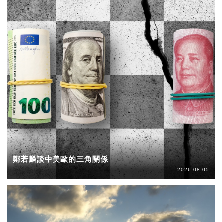
鄭若麟談中美歐的三角關係
2026-08-05