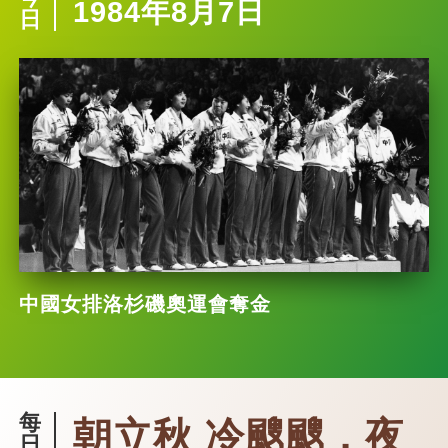
1984年8月7日
日
中國女排洛杉磯奧運會奪金
每
朝立秋 冷颼颼，夜
日