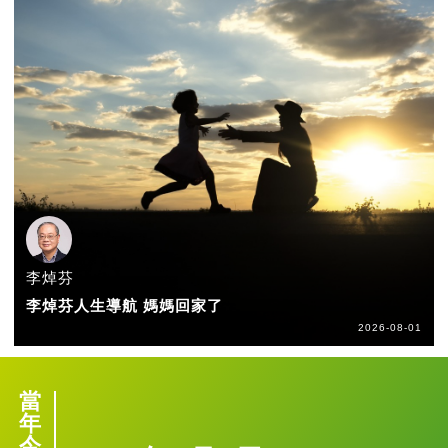
李焯芬
李焯芬人生導航 媽媽回家了
2026-08-01
當
年
今