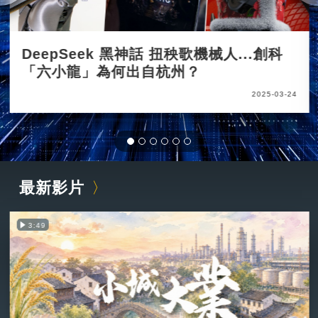
DeepSeek 黑神話 扭秧歌機械人...創科
「六小龍」為何出自杭州？
2025-03-24
最新影片
3:49