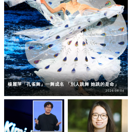
楊麗萍「孔雀舞」一舞成名 「別人跳舞 她跳的是命」
2026-08-04