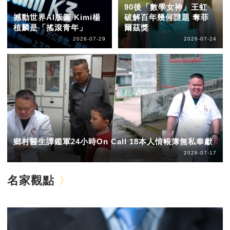
90後「數學女神」王虹
撼動世界AI版圖 Kimi楊
破解百年幾何謎題 奪菲
植麟是「搖滾青年」
爾茲獎
2026-07-29
2026-07-24
鄉村醫生譚鑑軍24小時On Call 18本人情帳簿無私奉獻
2026-07-17
名家觀點