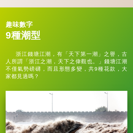
趣味數字
9種潮型
浙江錢塘江潮，有「天下第一潮」之譽，古
人所謂「浙江之潮，天下之偉觀也。」錢塘江潮
不僅氣勢磅礴，而且形態多變，共9種花款，大
家都見過嗎？