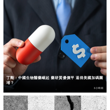
丁剛：中國生物醫藥崛起 藥研質優價平 逼得美國加碼圍
堵？
3小時前