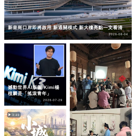
新皇崗口岸即將啟用 新通關模式 新大樓亮點一文看清
2026-08-04
撼動世界AI版圖 Kimi楊
植麟是「搖滾青年」
2026-07-29
3:49