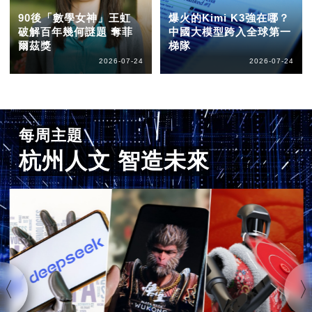
90後「數學女神」王虹
爆火的Kimi K3強在哪？
破解百年幾何謎題 奪菲
中國大模型跨入全球第一
爾茲獎
梯隊
2026-07-24
2026-07-24
每周主題
杭州人文 智造未來