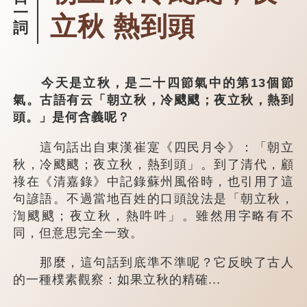
一
立秋 熱到頭
詞
今天是立秋，是二十四節氣中的第13個節
氣。古語有云「朝立秋，冷颼颼；夜立秋，熱到
頭。」是何含義呢？
這句話出自東漢崔寔《四民月令》：「朝立
秋，冷颼颼；夜立秋，熱到頭」。到了清代，顧
祿在《清嘉錄》中記錄蘇州風俗時，也引用了這
句諺語。不過當地百姓的口頭說法是「朝立秋，
渹颼颼；夜立秋，熱吽吽」。雖然用字略有不
同，但意思完全一致。
那麼，這句話到底準不準呢？它反映了古人
的一種樸素觀察：如果立秋的精確...