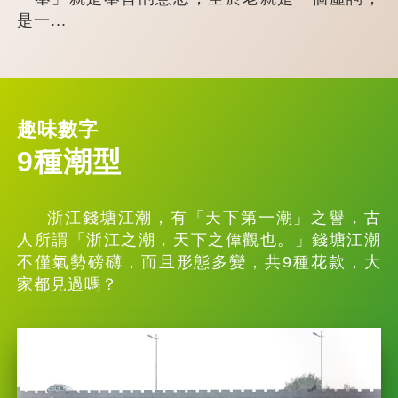
是一...
趣味數字
9種潮型
浙江錢塘江潮，有「天下第一潮」之譽，古
人所謂「浙江之潮，天下之偉觀也。」錢塘江潮
不僅氣勢磅礴，而且形態多變，共9種花款，大
家都見過嗎？