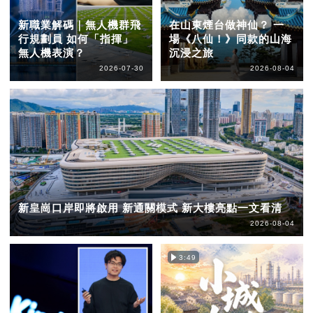
新職業解碼｜無人機群飛
在山東煙台做神仙？ 一
行規劃員 如何「指揮」
場《八仙！》同款的山海
無人機表演？
沉浸之旅
2026-07-30
2026-08-04
新皇崗口岸即將啟用 新通關模式 新大樓亮點一文看清
2026-08-04
3:49