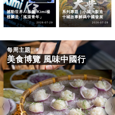
撼動世界AI版圖 Kimi楊
系列專題｜小城大製造
植麟是「搖滾青年」
十城故事解碼中國發展
2026-07-29
2026-07-28
每周主題
美食博覽 風味中國行