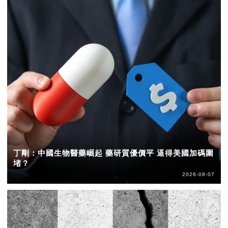
丁剛：中國生物醫藥崛起 藥研質優價平 逼得美國加碼圍
堵？
2026-08-07