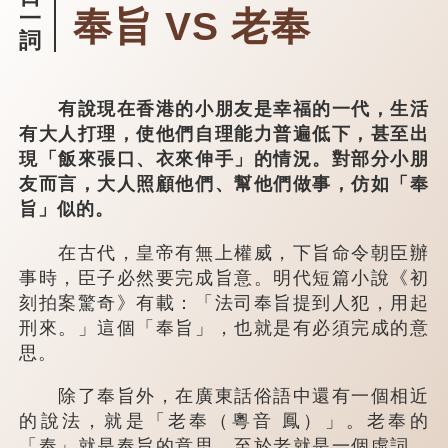
奉旨 VS 老奉
一
詞
有說現在香港的小朋友是幸福的一代，生活
有大人打理，使他們自理能力普遍低下，甚至出
現「飯來張口、衣來伸手」的情況。對部分小朋
友而言，大人照顧他們、幫他們做事，仿如「奉
旨」似的。
在古代，皇帝有無上權威，下旨命令朝臣辦
事時，臣子必然要完成旨意。明代短篇小說《初
刻拍案驚奇》有載：「法司奉旨提到人犯，用起
刑來。」這個「奉旨」，也就是有必須完成的意
思。
除了奉旨外，在廣東話俗語中還有一個相近
的說法，就是「老奉（粵音 鳳）」。老奉的
「奉」就是奉旨的意思，至於老就是一個虛詞，