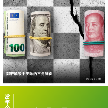
鄭若麟談中美歐的三角關係
2026-08-05
當
年
今