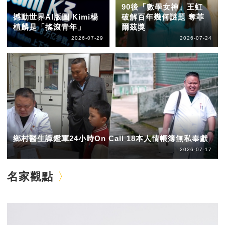
90後「數學女神」王虹
撼動世界AI版圖 Kimi楊
破解百年幾何謎題 奪菲
植麟是「搖滾青年」
爾茲獎
2026-07-29
2026-07-24
鄉村醫生譚鑑軍24小時On Call 18本人情帳簿無私奉獻
2026-07-17
名家觀點