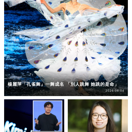
楊麗萍「孔雀舞」一舞成名 「別人跳舞 她跳的是命」
2026-08-04