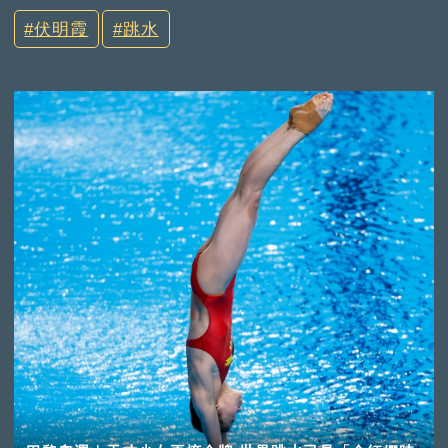
伏明霞
跳水