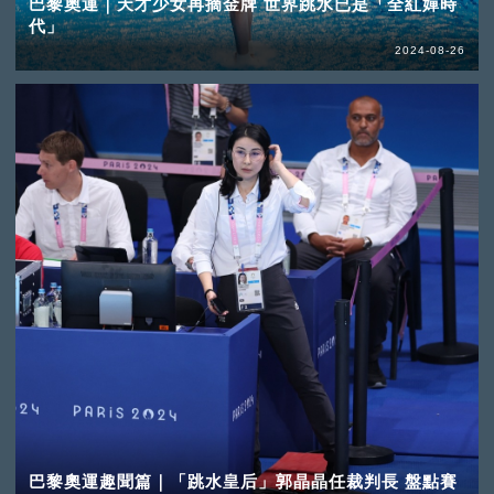
巴黎奧運｜天才少女再摘金牌 世界跳水已是「全紅嬋時
代」
2024-08-26
巴黎奧運趣聞篇｜「跳水皇后」郭晶晶任裁判長 盤點賽