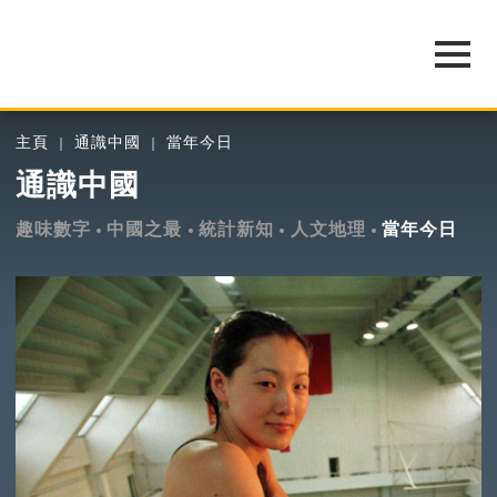
主頁
通識中國
當年今日
通識中國
趣味數字
中國之最
統計新知
人文地理
當年今日