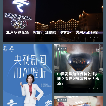
北京冬奧充滿「智慧」 運動員「智能床」應用未來科技
2021-11-27
2:10
中國高鐵如何保持乾淨如
新？看復興號高科技「洗
澡」
2021-11-11
2:01