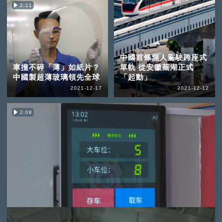
2:11
中國首條無人駕駛跨座式
車撞不碎「薄」如紙片？
單軌 從安徽蕪湖正式
中國製超薄玻璃領先全球
「起動」
2021-12-17
2021-12-12
2:08