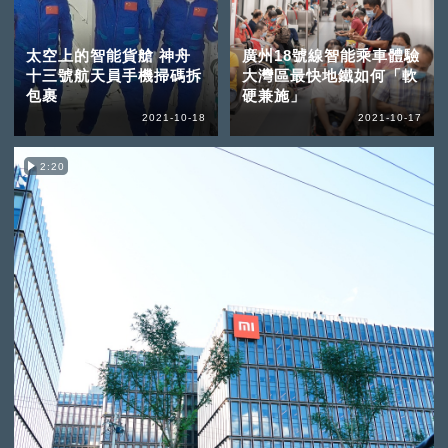
太空上的智能貨艙 神舟
廣州18號線智能乘車體驗
十三號航天員手機掃碼拆
大灣區最快地鐵如何「軟
包裹
硬兼施」
2021-10-18
2021-10-17
2:20