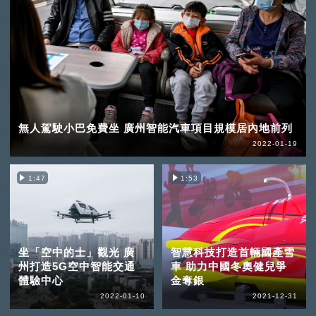
無人駕駛小巴免費坐 廣州智能汽車項目規模居內地前列
2022-01-19
1:47
1:53
坐「空中的士」觀光 廣
智慧科技打造首輛國產雪
州打造5G空中智能交通
車 助力中國冬奧健兒爭
體驗中心
金奪銀
2022-01-10
2021-12-31