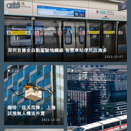
1:55
深圳首條全自動駕駛地鐵線 智慧車站便民設施多
2021-12-27
2:26
2:02
咖啡「從天而降」 上海
試推無人機送外賣
2021-12-20