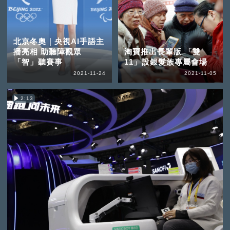
北京冬奧｜央視AI手語主
播亮相 助聽障觀眾
淘寶推出長輩版 「雙
「智」聽賽事
11」設銀髮族專屬會場
2021-11-24
2021-11-05
2:13