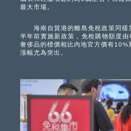
最大市場。
海南自貿港的離島免稅政策同樣加
半年前實施新政策，免稅購物額度由
奢侈品的標價相比內地官方價有10%
漲幅尤為突出。