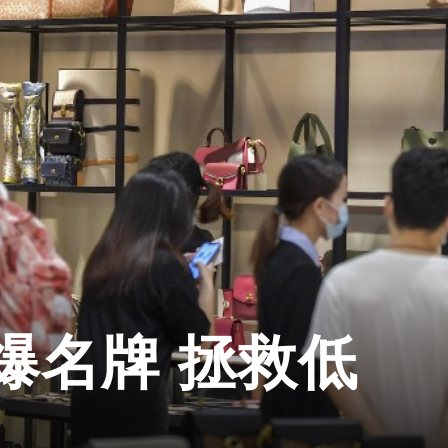
爆名牌 拯救低