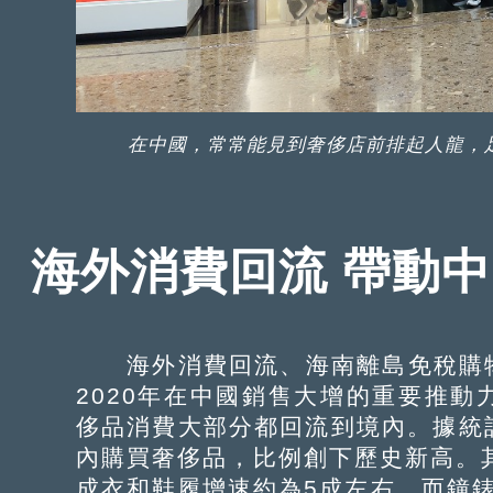
在中國，常常能見到奢侈店前排起人龍，足
海外消費回流 帶動
海外消費回流、海南離島免稅購物
2020年在中國銷售大增的重要推
侈品消費大部分都回流到境內。據統計
內購買奢侈品，比例創下歷史新高。其
成衣和鞋履增速約為5成左右，而鐘