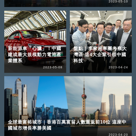
2023-05-10
新能源車「心臟」！中國
盤點｜李家超率團考察大
建成最大規模動力電池產
灣區 這4大企業引領中國
業體系
科技
2023-05-08
2023-04-24
全球最富裕城市｜香港百萬富翁人數重返前10位 這座中
國城市增長率勝美國
2023-04-20