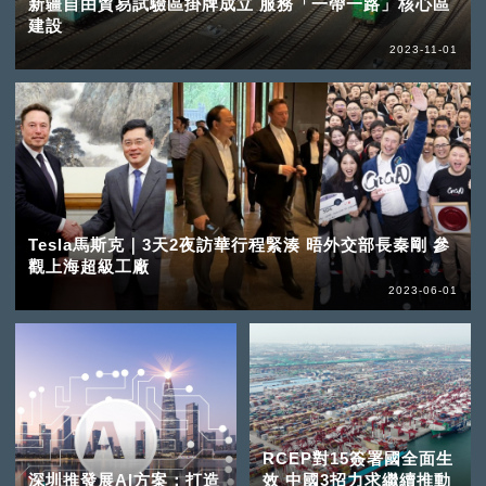
新疆自由貿易試驗區掛牌成立 服務「一帶一路」核心區
建設
2023-11-01
Tesla馬斯克｜3天2夜訪華行程緊湊 晤外交部長秦剛 參
觀上海超級工廠
2023-06-01
RCEP對15簽署國全面生
深圳推發展AI方案：打造
效 中國3招力求繼續推動