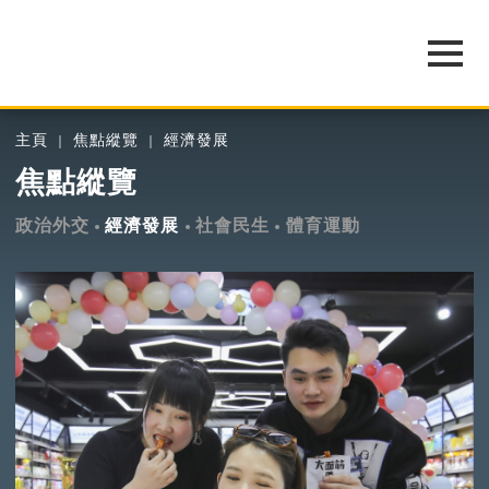
主頁
焦點縱覽
經濟發展
焦點縱覽
政治外交
經濟發展
社會民生
體育運動