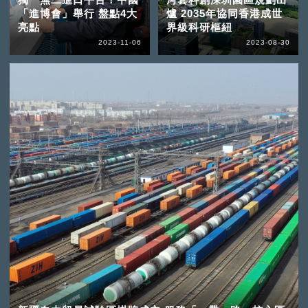
「進博會」舉行 盤點4大
爐 2035年協同香港成世
亮點
界級科研樞紐
2023-11-06
2023-08-30