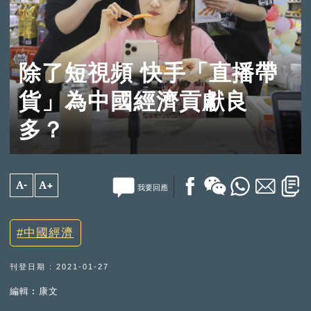
除了短視頻 快手「直播帶
貨」為中國經濟貢獻良
多？
A-
A+
我要回應
中國經濟
刊登日期 : 2021-01-27
編輯︰康文