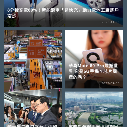
8分鐘充電80%！新能源車「超快充」動力電池工廠落戶
南沙
2023-11-08
華為Mate 60 Pro震撼世
界 它是5G手機？芯片國
產的嗎？
2023-09-06
獨一無二進口平台！中國
河套科創深圳園區規劃出