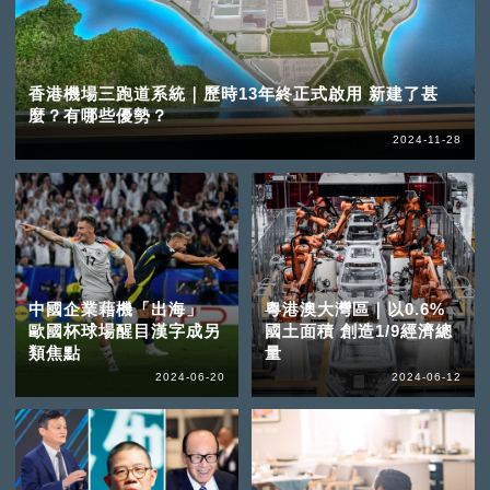
香港機場三跑道系統｜歷時13年終正式啟用 新建了甚
麼？有哪些優勢？
2024-11-28
中國企業藉機「出海」
粵港澳大灣區｜以0.6%
歐國杯球場醒目漢字成另
國土面積 創造1/9經濟總
類焦點
量
2024-06-20
2024-06-12