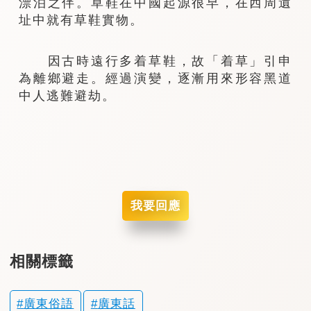
漂泊之伴。草鞋在中國起源很早，在西周遺
址中就有草鞋實物。
因古時遠行多着草鞋，故「着草」引申
為離鄉避走。經過演變，逐漸用來形容黑道
中人逃難避劫。
我要回應
相關標籤
廣東俗語
廣東話