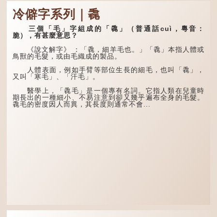
虤」之句，意思是眾人的譏
間的氣候規律。《逸周書·
諷讓人怒目而視。
時訓解》記載：「大暑之
冷僻字系列｜毳
日，腐草化為螢。又五日，
土潤溽暑。又五日，大雨時
兩隻豬，則為「豩」
行。」意思是說，大暑時節
（音：賓）。甲骨文從二
三個「毛」字組成的「毳」（普通話cuì，粵音：
螢火蟲出生，土地濕熱，常
「豕」，象豬相追逐的樣
脆），有甚麼意思？
有大雨出現。
子。《同文備考》另有一說
「豩，豕亂群。」意指一
《說文解字》 ：「毳，細羊毛也。」「毳」本指人體或
群...
鳥獸的毛髮，或由毛織成的製品。
人體表面，例如手臂等部位生長的細毛，也叫「毳」，
又叫「寒毛」、「汗毛」。
醫學上，「毳毛」是一個專有名詞。它指人類在兒童時
期長出的一種細小、不易注意到卻又幾乎遍布全身的毛髮。
毳毛的密度因人而異，其長度則通常不會...