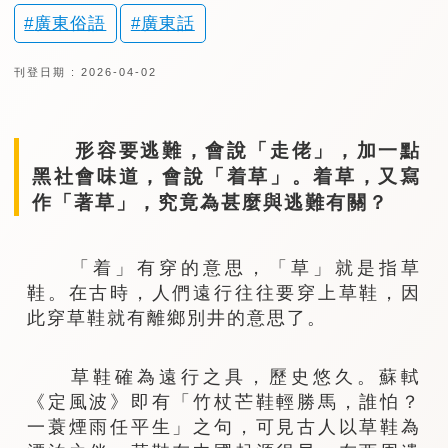
廣東俗語
廣東話
刊登日期 : 2026-04-02
形容要逃難，會說「走佬」，加一點
黑社會味道，會說「着草」。着草，又寫
作「著草」，究竟為甚麼與逃難有關？
「着」有穿的意思，「草」就是指草
鞋。在古時，人們遠行往往要穿上草鞋，因
此穿草鞋就有離鄉別井的意思了。
草鞋確為遠行之具，歷史悠久。蘇軾
《定風波》即有「竹杖芒鞋輕勝馬，誰怕？
一蓑煙雨任平生」之句，可見古人以草鞋為