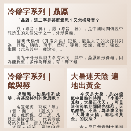
分詩作顯露出懷才...
「夿」形容大，「一個
銀錢大夿夿」，就形容金錢
冷僻字系列｜贔屭
數量之大了。「大夿夿十萬
蚊」，就是說十萬元是一筆
大數目了。
「贔屭」這二字是甚麼意思？又怎樣發音？
不過，「夿」字本音讀
贔（粵音：鼻），屭（粵音：器），是中國民間傳說中
作「巴（bā）」，因此
龍所生的九個兒子之一，外形像龜。
「大夿夿」理應讀成「大巴
巴」。問題是，若依足本
據明代楊慎《升庵外集》記載，龍生九子的次序排列
音，...
為：贔屭、螭吻、蒲牢、狴犴、饕餮、蚣蝮、睚眥、狻猊、
椒圖（此為其中一種說法）。
龍九子外形與能力各有不同，其中，贔屭原形像龜，因
為能負重，多作為碑座，有「碑下龜...
冷僻字系列｜
大暑連天陰 遍
虤與豩
地出黃金
虎和豬，如果排列成
今天是大暑，是24節
雙，有甚麼特別的意思呢？
氣中最熱的時段。「小暑不
算熱，大暑正伏天」，可見
這個節氣期間陽光猛烈，天
兩隻老虎，寫成「虤」
氣酷熱。不過，為甚麼又有
（音：顏）。《說文》：
「大暑連天陰，遍地出黃
「虤，虎怒也。從二虎。凡
金」的說法？
虤之屬皆從虤。」代表老虎
發怒的樣子。唐人詩中亦有
「求閑未得閑，眾誚瞋虤
古人早已留意到大暑期