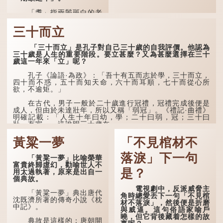
「耄」指兩鬢斑白的老
人家，亦含有思想紊亂的意
思；「耋」更有跌倒的意
三十而立
思，也是用來形容老人家
的。
「三十而立」是孔子對自己三十歲的自我評價。他認為
三十歲是人生的重要階段。要立甚麼？又為甚麼選擇在三十
曹操《對酒歌》就曾寫
歲這一年來「立」呢？
道：「耄耋皆得以壽終，恩
澤廣及草木昆蟲。」
孔子《論語·為政》：「吾十有五而志於學，三十而立，
四十而不惑，五十而知天命，六十而耳順，七十而從心所
到了一百歲呢？
欲，不逾矩。」
那麼就可以稱為「期
在古代，男子一般於二十歲進行冠禮，冠禮完成後便是
頤」。《禮記.曲禮上》：
成人，但由於未達壯年，所以又稱「弱冠」。《禮記·曲禮》
「百年曰期頤。」鄭玄註：
明確記載：「人生十年曰幼，學；二十曰弱，冠；三十曰
「期，猶要也；頤，養也。
壯，有室。」這說明三十歲在...
不知衣服食味，孝子要盡養
道...
黃粱一夢
「不見棺材不
落淚」下一句
「黃粱一夢」比喻榮華
富貴終歸虛幻，勸喻世人不
是？
用太過執著，原來是出自一
個典故。
電視劇中，反派威脅主
「黃粱一夢」典出唐代
角時總愛丟下一句「不見棺
沈既濟所著的傳奇小說《枕
材不落淚」，然後便是折磨
中記》。
與威逼。這句俗語家喻戶
曉，但它背後藏着怎樣的故
典故是這樣的：唐朝開