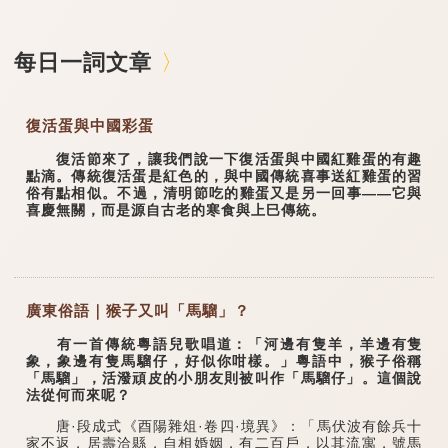
每日一詞文章
復活蛋與中國彩蛋
復活節來了，讓我們說一下復活蛋與中國紅雞蛋的有趣
點滴。傳統復活蛋是紅色的，與中國傳統喜事送紅雞蛋的習
俗有點相似。不過，清明節吃的雞蛋又是另一回事——它與
喜慶無關，而是源自古老的寒食與上巳傳統。
廣東俗語｜猴子又叫「馬騮」？
有一首傳統粵語兒歌唱道：「河邊有隻羊，羊邊有隻
象，象邊有隻馬騮仔，好似你咁樣。」粵語中，猴子俗稱
「馬騮」，活潑頑皮的小朋友則被叫作「馬騮仔」。這個說
法從何而來呢？
唐·段成式《酉陽雜俎·卷四·境異》：「馬伏波有餘兵十
家不返，居壽洽縣，自相婚姻，有二百戶，以其流寓，號馬