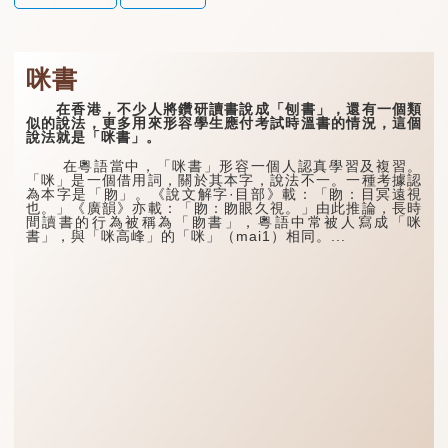
咪書
在香港，不少人將鑽研讀書說成「刨書」，還有一個類
似的說法，更多用來形容學生應付考試時溫書的情況，這個
說法就是「咪書」。
在粵語當中，「咪書」形容一個人認真學習及複習。
「咪」是一個借用詞，關於其本字，說法不一。一種考據認
為本字是「䀛」。《說文解字·目部》載：「䀛：目冥遠視
也。」《廣韻》亦載：「䀛：䀛眼久視。」由此推論，長時
間讀書的行為被稱為「䀛書」，粵語中常被人寫成「咪
書」，與「咪高峰」的「咪」（mai1）相同。...