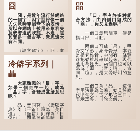
囧
㗊
囧，是近年流行於網絡
「口」字有許多种組
的一個字，因字型好像一個
合方法，由四個口組成的
人失意時雙眉彎下的表情，
「㗊」，你又見過嗎？
所以在網絡上被用來形容失
意或窘迫的狀態。不過，這
一個口意思簡單，便是
其實是一個古字，意思還大
指口部、口腔。
有不同。
兩個口可成「呂」，甲
《說文解字》：囧，窻
骨文字形，象脊骨形，本義
牖丽廔闿明。象形，本義是
是指脊椎骨，中間有一條豎
透光通明的窗戶，跟「囪」
線把脊椎段串聯起來。現代
冷僻字系列｜
一樣都是「窗」的象形字。
通用為姓氏。兩個口也可以
甲骨文中又用作地名，古書
寫成「吅」（音：喧），古
瞐
中的「黍于囧」表示在囧地
同「喧」，是大聲呼叫的意
種黍。
思。
大家熟識的「目」字，
這個古字十分少用，直
三個口為「品」，這個
如果三個走在一起，成為
至21世紀，網絡上開始流
字用法最為普遍。始見於商
「瞐」字，會變成甚麼意思
行表情符號，這個字也被網
代甲骨文，古字形從三口，
呢？
民當做表情符號來用。
表示眾多。《說文解...
瞐，音同莫，《康熙字
囧字的「八」像一對委
典》引《玉篇》釋為「美目
屈的八字眉模樣，「口」像
也」，《類篇》則釋為「目
驚訝、窘迫...
深也」，即美麗的眼睛、目
光深邃的意思。
多年前，蘋果手機推出
iPhone12時，曾宣傳它的