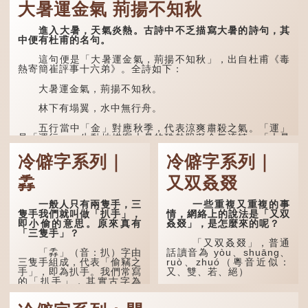
大暑運金氣 荊揚不知秋
進入大暑，天氣炎熱。古詩中不乏描寫大暑的詩句，其
中便有杜甫的名句。
這句便是「大暑運金氣，荊揚不知秋」，出自杜甫《毒
熱寄簡崔評事十六弟》。全詩如下：
大暑運金氣，荊揚不知秋。
林下有塌翼，水中無行舟。
五行當中「金」對應秋季，代表涼爽肅殺之氣。「運」
是「運行」，生動地描寫大暑的酷熱阻礙金氣流轉。「大暑
運金氣」以誇張手法描寫炎熱阻滯了季節更替。
冷僻字系列｜
冷僻字系列｜
「荊揚」指...
掱
又双叒叕
一般人只有兩隻手，三
一些重複又重複的事
隻手我們就叫做「扒手」，
情，網絡上的說法是「又双
即小偷的意思。原來真有
叒叕」，是怎麼來的呢？
「三隻手」？
「又双叒叕」，普通
「掱」（音：扒）字由
話讀音為 yòu、shuāng、
三隻手組成，代表「偷竊之
ruò、zhuó（粵音近似：
手」，即為扒手。我們常寫
又、雙、若、絕）
的「扒手」，其實古字為
「掱手」。
「又」和「双」比較
易理解，前者表示再次，後