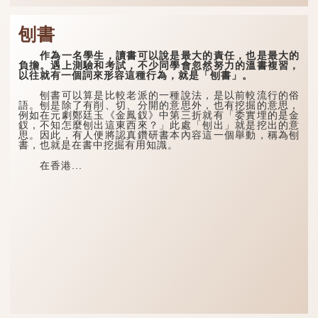
刨書
作為一名學生，讀書可以說是最大的責任，也是最大的
負擔。遇上測驗和考試，不少同學會忽然努力的溫書複習，
以往就有一個詞來形容這種行為，就是「刨書」。
刨書可以算是比較老派的一種說法，是以前較流行的俗
語。刨是除了有削、切、分開的意思外，也有挖掘的意思，
例如在元劇鄭廷玉《金鳳釵》中第三折就有「委實埋的是金
釵，不知怎麼刨出這東西來？」此處「刨出」就是挖出的意
思。因此，有人便將認真鑽研書本內容這一個舉動，稱為刨
書，也就是在書中挖掘有用知識。
在香港...