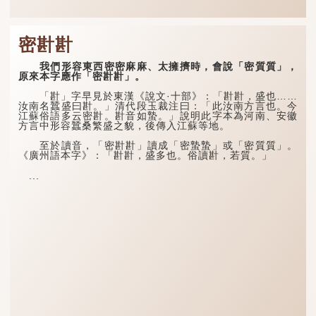
密卙卙
我們形容東西密密麻麻、太擁擠時，會說「密質質」，
原來本字應作「密卙卙」。
「卙」字早見於東漢《說文·十部》：「卙卙，盛也……
汝南名蠶盛曰卙。」清代段玉裁注曰：「此汝南方言也。今
江蘇俗語多云密卙。卙音如蟄。」說明此字本為河南、安徽
方言中形容蠶桑繁盛之貌，後傳入江蘇等地。
至於讀音，「密卙卙」讀成「密蟄蟄」或「密質質」。
《廣州語本字》：「卙卙，盛多也。俗讀卙，若質。」
...