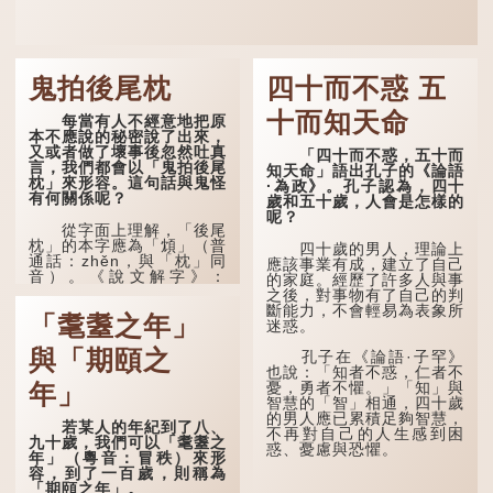
鬼拍後尾枕
四十而不惑 五
十而知天命
每當有人不經意地把原
本不應說的秘密說了出來，
又或者做了壞事後忽然吐真
「四十而不惑，五十而
言，我們都會以「鬼拍後尾
知天命」語出孔子的《論語
枕」來形容。這句話與鬼怪
·為政》。孔子認為，四十
有何關係呢？
歲和五十歲，人會是怎樣的
呢？
從字面上理解，「後尾
枕」的本字應為「䪴」（普
四十歲的男人，理論上
通話：zhěn，與「枕」同
應該事業有成，建立了自己
音）。《說文解字》：
的家庭。經歷了許多人與事
「䪴，項枕也。」意思是頭
之後，對事物有了自己的判
後部與枕頭接觸的地方。
斷能力，不會輕易為表象所
「耄耋之年」
迷惑。
民間流傳有一種說法，
人會將一些不欲為人所知的
與「期頤之
孔子在《論語·子罕》
記憶藏於頸後之處。如果忽
也說：「知者不惑，仁者不
然吐真言，就好像被不明東
憂，勇者不懼。」「知」與
年」
西（如鬼魂）在後腦拍了一
智慧的「智」相通，四十歲
下，藏在腦中的秘密便脫口
的男人應已累積足夠智慧，
若某人的年紀到了八、
而出。因此「鬼拍...
不再對自己的人生感到困
九十歲，我們可以「耄耋之
惑、憂慮與恐懼。
年」（粵音：冒秩）來形
容，到了一百歲，則稱為
「期頤之年」。