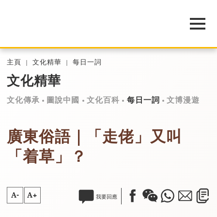
主頁
文化精華
每日一詞
文化精華
文化傳承
圖說中國
文化百科
每日一詞
文博漫遊
廣東俗語｜「走佬」又叫
「着草」？
A-
A+
我要回應