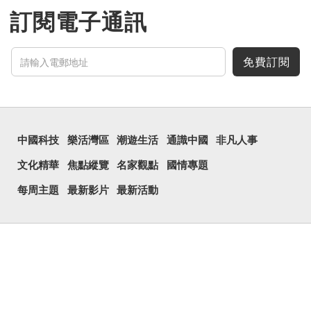
鏡頭有專業的運算攝影功
能，便用上「瞐」這個字，
訂閱電子通訊
表達iPhone12有由8位提
升至10位HDR影片拍攝功
能，能自動進行杜比視界調
色，達到專...
免費訂閱
中國科技
樂活灣區
潮遊生活
通識中國
非凡人事
文化精華
焦點縱覽
名家觀點
國情專題
每周主題
最新影片
最新活動