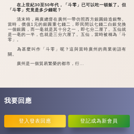
在上世紀30至50年代，「斗零」已可以吃一頓飯了。但
「斗零」究竟是多少錢呢？
清末時，兩廣總督在廣州一帶仿照西方銀圓鑄造銀幣。
當時，價值1元的銀圓重七錢二，即民間以七錢二白銀兌換
一個銀圓，而一毫就是其十分之一，即七分二厘了。五仙就
是一亳的一半，也就是三分六厘了。五仙，當時被稱為「斗
零」。
為甚麼叫作「斗零」呢？這與當時廣州的商業術語有
關。
廣州是一個貿易繁榮的都市，行...
我要回應
登入
發表回應
登記
成為新會員