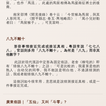
留。」也作「馬流」。此處的馬留相傳為馬援南征將士的後
裔。
南宋邵博《聞見後錄》卷十云：「今世猴為馬留，與其
人形同耳。」《開平縣志·卷五·輿地略四》：「罵小兒好動
者曰：『馬留猴子』。」可見當時...
八九不離十
形容事情接近完成或接近真相，粵語常說「七七八
八」，官話則多用「八九不離十」。為何是「八九」而非其
他數字？
此語於現代漢語中定形為固定俗語。老舍《柳屯的》即
有「猜個八九不離十」之語：「可是比較的，我還算是他的
熟人，自幼兒的同學。我不敢說是明白他，不過講猜測的
話，我或者能猜個八九不離十。」
這個詞如今很常用，意思就是說猜測接近真相，或是一
件事接近完成。
廣東俗語｜「五仙」 又叫「斗零」?