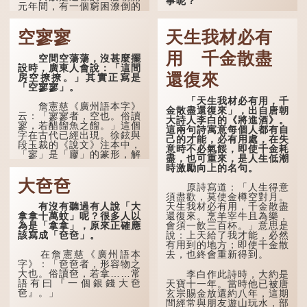
事呢？
元年間，有一個窮困潦倒的
盧姓書生，在上京赴考的途
「不見棺材不落淚」
中經過一間旅店休息，碰巧
的原句，有說法是「不見
空寥寥
天生我材必有
遇到一位呂姓道士，兩人暢
棺材不下淚」或「不見親
談甚歡。
棺不下淚」，出自明朝蘭
用 千金散盡
空間空蕩蕩，沒甚麼擺
陵笑笑生所著的《金瓶梅
言談間，盧姓書生感慨
設時，廣東人會說：「這間
詞話》第九十八回。原意
自己雖貴為讀書人，但一直
還復來
房空撩撩。」其實正寫是
是指人未親眼見到親人棺
未能考取功名，仍然貧困，
「空寥寥」。
木，便不會真正感到悲
感到十分落泊。於是，道士
傷；後來引申為比喻人執迷
「天生我材必有用，千
拿出一個青瓷枕頭，讓...
不悟，不到徹底失敗，便不
詹憲慈《廣州語本字》
金散盡還復來」，出自唐朝
肯罷休。
云：「寥寥者，空也。俗讀
大詩人李白的《將進酒》。
寥，若醋餾魚之餾。」這個
這兩句詩寓意每個人都有自
字在古代已經出現。徐鉉與
許多人對這上半句耳熟
己的才能，必有用處，在失
段玉裁的《說文》注本中，
能詳，但它其實還有下半句
意時不必氣餒，即使千金耗
「寥」是「廫」的篆形，解
——「不到黃河心不死」...
盡，也可重來，是人生低潮
作空渺、空虛。如《列仙傳
時激勵向上的名句。
·安期先生》載琊阜老人故
大夿夿
事，以「寥寥安期，虛質高
原詩寫道：「人生得意
清」形容空虛無所事事。
須盡歡，莫使金樽空對月。
有沒有聽過有人說「大
天生我材必有用，千金散盡
拿拿十萬蚊」呢？很多人以
還復來。烹羊宰牛且為樂，
為是「拿拿」，原來正確應
會須一飲三百杯。」意思是
該寫成「夿夿」。
說：上天給了我才能，必然
有用到的地方；即使千金散
去，也終會重新得到。
在詹憲慈《廣州語本
字》：「夿夿者，形容物之
大也。俗讀夿，若拿……常
李白作此詩時，大約是
語有曰『一個銀錢大夿
天寶十一年。當時他已被唐
夿』。」
玄宗賜金放還約八年，這期
間經常與朋友遊山玩水，部