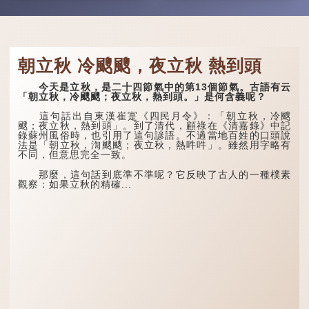
朝立秋 冷颼颼，夜立秋 熱到頭
今天是立秋，是二十四節氣中的第13個節氣。古語有云
「朝立秋，冷颼颼；夜立秋，熱到頭。」是何含義呢？
這句話出自東漢崔寔《四民月令》：「朝立秋，冷颼
颼；夜立秋，熱到頭」。到了清代，顧祿在《清嘉錄》中記
錄蘇州風俗時，也引用了這句諺語。不過當地百姓的口頭說
法是「朝立秋，渹颼颼；夜立秋，熱吽吽」。雖然用字略有
不同，但意思完全一致。
那麼，這句話到底準不準呢？它反映了古人的一種樸素
觀察：如果立秋的精確...