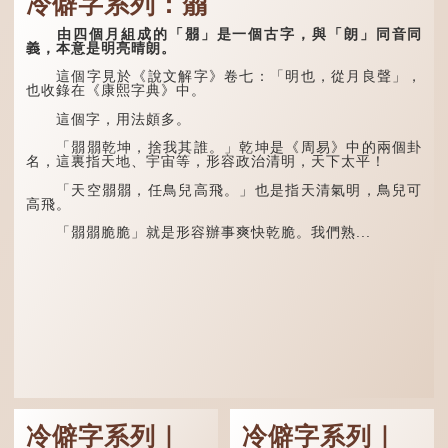
冷僻字系列：朤
清·徐珂《清稗類鈔．
者表示一對，兩個「又」便
盜賊類．掱手》記載：「滬
是「双」。
人呼翦綹賊曰掱手，猶言扒
由四個月組成的「朤」是一個古字，與「朗」同音同
手也，亦曰癟三碼子。」
「叒」（音：若）原是
義，本意是明亮晴朗。
古代神話中的樹木名
其中「翦綹」即剪斷他
稱。 《說文解字·叒部》：
這個字見於《說文解字》卷七：「明也，從月良聲」，
人衣帶以竊取錢物，是小偷
「叒，日初出東方湯谷所登
也收錄在《康熙字典》中。
的舊稱。而「掱手」也就是
榑桑，叒木也。」
手多多，擅自拿別人東西的
這個字，用法頗多。
意思了...
「叕...
「朤朤乾坤，捨我其誰。」乾坤是《周易》中的兩個卦
名，這裏指天地、宇宙等，形容政治清明，天下太平！
「天空朤朤，任鳥兒高飛。」也是指天清氣明，鳥兒可
高飛。
「朤朤脆脆」就是形容辦事爽快乾脆。我們熟...
冷僻字系列｜
冷僻字系列｜