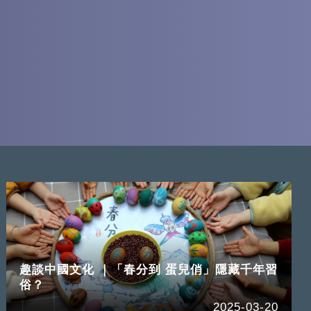
趣談中國文化 ｜「春分到 蛋兒俏」隱藏千年習
俗？
2025-03-20