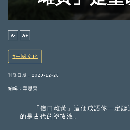
A-
A+
中國文化
刊登日期 : 2020-12-28
編輯︰華思齊
「信口雌黃」這個成語你一定聽過
的是古代的塗改液。