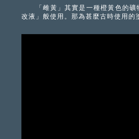
「雌黃」其實是一種橙黃色的礦物
改液」般使用。那為甚麼古時使用的