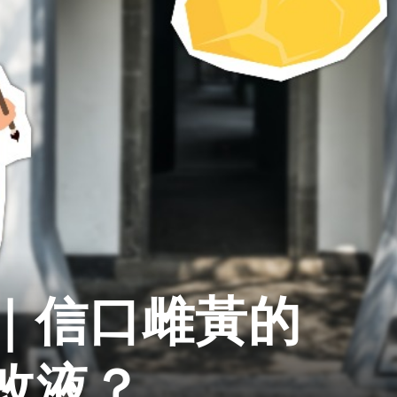
｜信口雌黃的
改液？