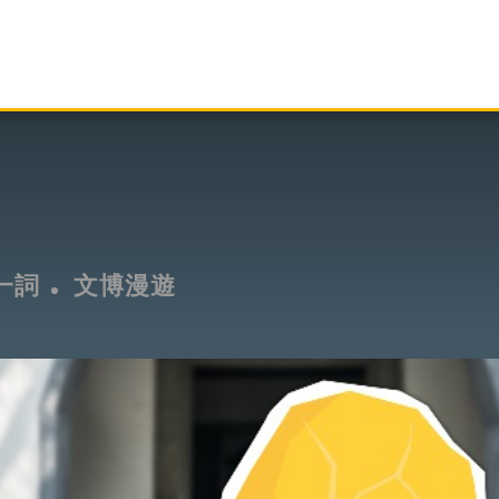
一詞
文博漫遊