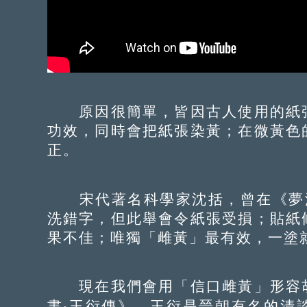
原因很簡單，皆因古人使用的紙張
功效，同時會把紙張染黃；在微黃色
正。
宋代著名科學家沈括，曾在《夢溪
洗錯字，但此舉會令紙張受損；貼紙
果不佳；唯獨「雌黃」最有效，一塗
現在我們會用「信口雌黃」形容胡
書‧王衍傳》。王衍是晉朝有名的清