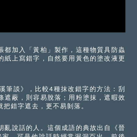
都加入「黃柏」製作，這種物質具防蟲
的紙上寫錯字，自然要用黃色的塗改液更
筆談》，比較4種抹改錯字的方法：刮
條遮蔽，則容易脫落；用粉塗抹，遮暇效
就把錯字遮去，更不易剝落。
亂說話的人。這個成語的典故出自《晉
談家，可是他說話時經常漏洞百出、前後