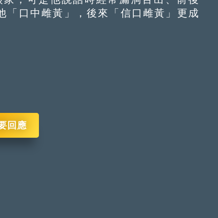
他「口中雌黃」，後來「信口雌黃」更成
要回應