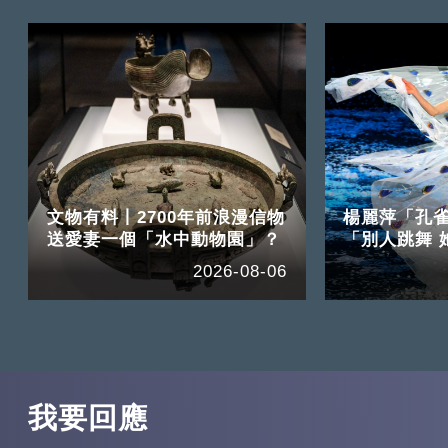
文物有料丨2700年前浪漫信物
楊麗萍「孔
送愛妻一個「水中動物園」？
「別人跳舞 
2026-08-06
我要回應