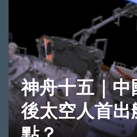
神舟十五｜中
後太空人首出
點？