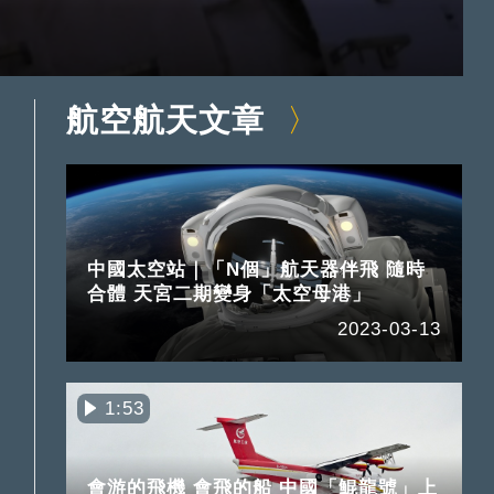
航空航天文章
中國太空站｜「N個」航天器伴飛 隨時
合體 天宮二期變身「太空母港」
2023-03-13
1:53
會游的飛機 會飛的船 中國「鯤龍號」上