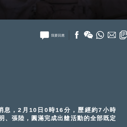
我要回應
，2月10日0時16分，歷經約7小時
明、張陸，圓滿完成出艙活動的全部既定