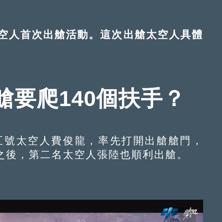
人首次出艙活動。這次出艙太空人具體
要爬140個扶手？
五號太空人費俊龍，率先打開出艙艙門，
之後，第二名太空人張陸也順利出艙。