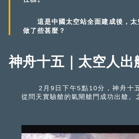
這是中國太空站全面建成後，太空
做了些甚麼？
神舟十五｜太空人出艙
2月9日下午5點10分，神舟十
從問天實驗艙的氣閘艙門成功出艙。