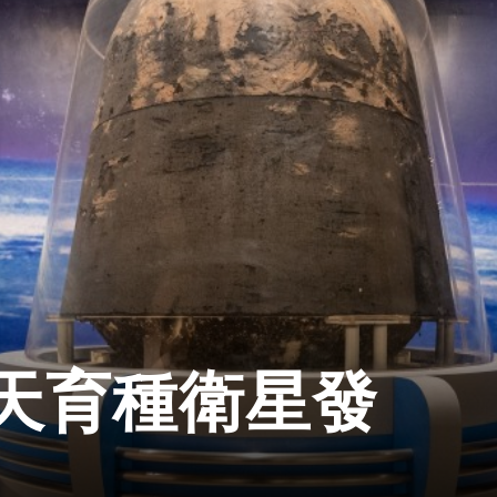
日
天育種衛星發