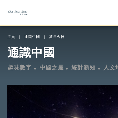
主頁
通識中國
當年今日
通識中國
趣味數字
中國之最
統計新知
人文