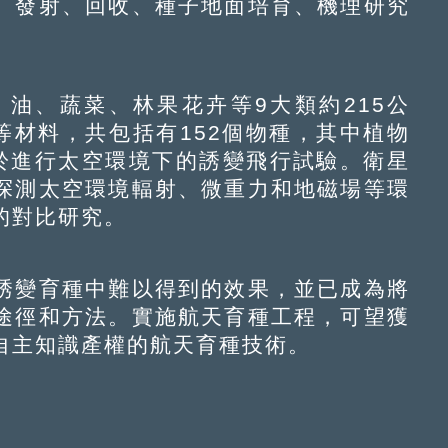
、發射、回收、種子地面培育、機理研究
、蔬菜、林果花卉等9大類約215公
物等材料，共包括有152個物種，其中植物
用於進行太空環境下的誘變飛行試驗。衛星
探測太空環境輻射、微重力和地磁場等環
的對比研究。
變育種中難以得到的效果，並已成為將
途徑和方法。實施航天育種工程，可望獲
自主知識產權的航天育種技術。