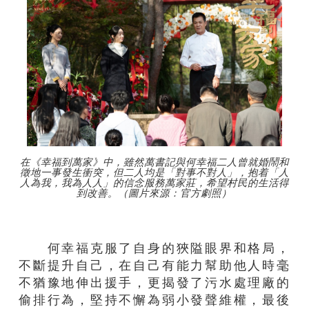
在《幸福到萬家》中，雖然萬書記與何幸福二人曾就婚鬧和
徵地一事發生衝突，但二人均是「對事不對人」，抱着「人
人為我，我為人人」的信念服務萬家莊，希望村民的生活得
到改善。（圖片來源：官方劇照）
何幸福克服了自身的狹隘眼界和格局，
不斷提升自己，在自己有能力幫助他人時毫
不猶豫地伸出援手，更揭發了污水處理廠的
偷排行為，堅持不懈為弱小發聲維權，最後