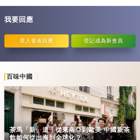
我要回應
登入
發表回應
登記
成為新會員
百味中國
茶馬「新」道｜從東南亞到歐美 中國新茶
飲如何從出海到全球化？