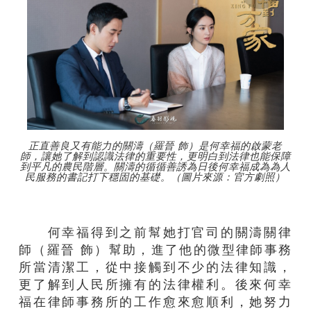
正直善良又有能力的關濤（羅晉 飾）是何幸福的啟蒙老
師，讓她了解到認識法律的重要性，更明白到法律也能保障
到平凡的農民階層。關濤的循循善誘為日後何幸福成為為人
民服務的書記打下穩固的基礎。（圖片來源：官方劇照）
何幸福得到之前幫她打官司的關濤關律
師（羅晉 飾）幫助，進了他的微型律師事務
所當清潔工，從中接觸到不少的法律知識，
更了解到人民所擁有的法律權利。後來何幸
福在律師事務所的工作愈來愈順利，她努力