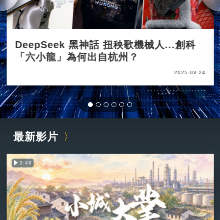
DeepSeek 黑神話 扭秧歌機械人...創科
「六小龍」為何出自杭州？
2025-03-24
最新影片
3:49