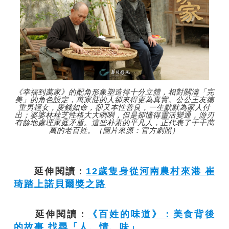
《幸福到萬家》的配角形象塑造得十分立體，相對關濤「完
美」的角色設定，萬家莊的人卻來得更為真實。公公王友德
重男輕女，愛錢如命，卻又本性善良，一生默默為家人付
出；婆婆林桂芝性格大大咧咧，但是卻懂得靈活變通，游刃
有餘地處理家庭矛盾。這些朴素的平凡人，正代表了千千萬
萬的老百姓。（圖片來源：官方劇照）
延伸閱讀：
12歲隻身從河南農村來港 崔
琦踏上諾貝爾獎之路
延伸閱讀：
《百姓的味道》：美食背後
的故事 找尋「人、情、味」