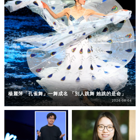
楊麗萍「孔雀舞」一舞成名 「別人跳舞 她跳的是命」
2026-08-04