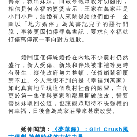
傳家，救出妹妹。而最令觀眾咬牙切齒的，
相信是何幸福的婆婆表示，王家在萬家莊是
小門小戶，結婚有人來鬧是給他們面子，企
圖以「地方婚俗」為萬書記兒子的惡行開
脫，事後更因怕得罪萬書記，要求何幸福就
打傷萬傳家一事向對方道歉。
婚鬧這個傳統婚俗在內地不少農村仍然
盛行，新人受傷、新娘和伴娘被非禮等更時
有發生，縱使政府努力整頓，低俗婚鬧卻屢
禁不止。令人意想不到的是《幸福到萬家》
如此真實地呈現這個農村社會的陋習，主角
更於第一集便與婆家和鄰里撕破臉皮，誓要
替妹妹取回公道，也讓觀眾期待不畏強權的
何幸福，日後會為萬家莊帶來甚麼改變。
延伸閱讀：
《夢華錄》：Girl Crush風
古偶劇 跨越時代的女性力量