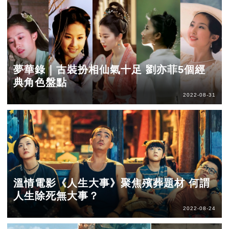
夢華錄｜古裝扮相仙氣十足 劉亦菲5個經
典角色盤點
2022-08-31
溫情電影《人生大事》聚焦殯葬題材 何謂
人生除死無大事？
2022-08-24