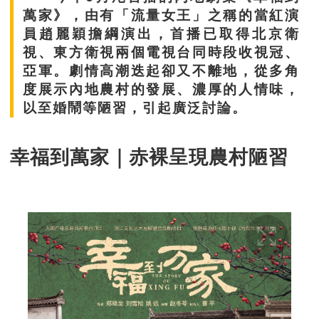
萬家》，由有「流量女王」之稱的當紅演
員趙麗穎擔綱演出，首播已取得北京衛
視、東方衛視兩個電視台同時段收視冠、
亞軍。劇情高潮迭起卻又不離地，從多角
度展示內地農村的發展、濃厚的人情味，
以至婚鬧等陋習，引起廣泛討論。
幸福到萬家｜赤裸呈現農村陋習