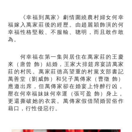
《幸福到萬家》劇情圍繞農村婦女何幸
福嫁入萬家莊後的經歷。由趙麗穎飾演的何
幸福性格堅毅、不服輸、聰明，而且敢作敢
為。
何幸福在第一集與居住在萬家莊的王慶
來（唐曾 飾）結婚，王家大排筵席宴請萬家
莊的村民。萬家莊德高望重的村黨支部書記
萬善堂（劉威飾）和兒子萬傳家（曹徵 飾）
應邀出席，但萬傳家卻在婚宴上恃醉行凶，
壓在何幸福妹妹何幸運（張可盈 飾）身上，
更還撕破她的衣裳。萬傳家假借鬧婚習俗作
藉口，行性侵惡行。