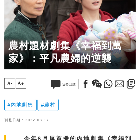
農村題材劇集《幸福到萬
家》：平凡農婦的逆襲
A-
A+
我要回應
內地劇集
農村
刊登日期 : 2022-08-17
今年6月尾首播的內地劇集《幸福到