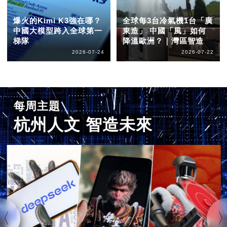
爆火的Kimi K3強在哪？
全球每3台冷氣機1台「廣
中國大模型跨入全球第一
東造」 中國「風」如何
梯隊
降溫歐洲？｜灣區智造
2026-07-24
2026-07-22
每周主題
杭州人文 智造未來