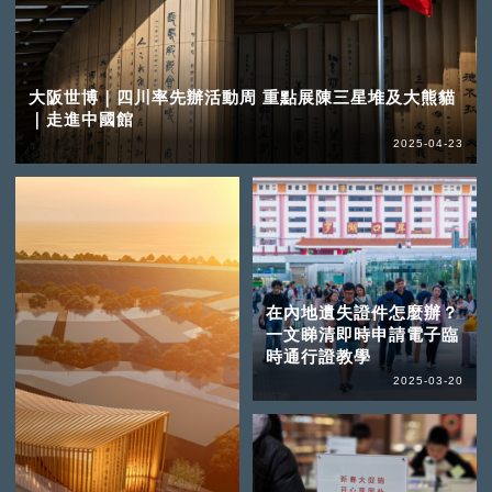
大阪世博｜四川率先辦活動周 重點展陳三星堆及大熊貓
｜走進中國館
2025-04-23
在內地遺失證件怎麼辦？
一文睇清即時申請電子臨
時通行證教學
2025-03-20