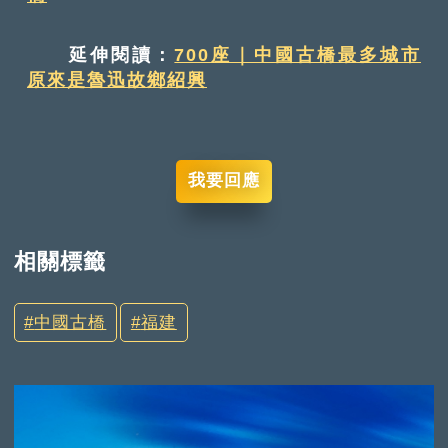
延伸閱讀：
700座｜中國古橋最多城市
原來是魯迅故鄉紹興
我要回應
相關標籤
中國古橋
福建