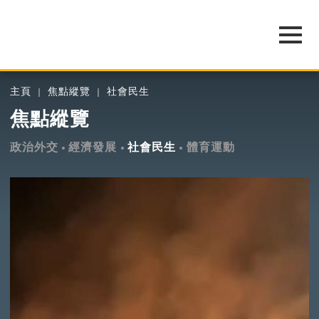
主頁
焦點縱覽
社會民生
焦點縱覽
政治外交
經濟發展
社會民生
體育運動