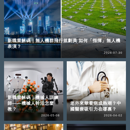
新職業解碼｜無人機群飛行規劃員 如何「指揮」無人機
表演？
2026-07-30
新職業解碼｜機械人訓練
師——機械人幹活怎麼
老外來華看病成熱潮？中
教？
國醫療吸引力在哪裏？
2026-05-08
2026-04-02