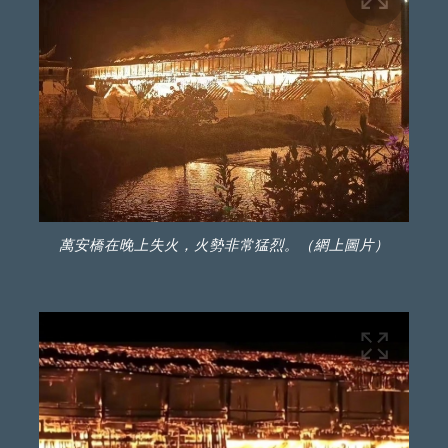
萬安橋在晚上失火，火勢非常猛烈。（網上圖片）