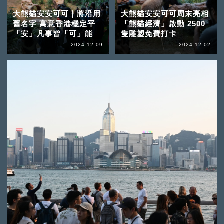
大熊貓安安可可｜將沿用
大熊貓安安可可周末亮相
舊名字 寓意香港穩定平
「熊貓經濟」啟動 2500
「安」凡事皆「可」能
隻雕塑免費打卡
2024-12-09
2024-12-02