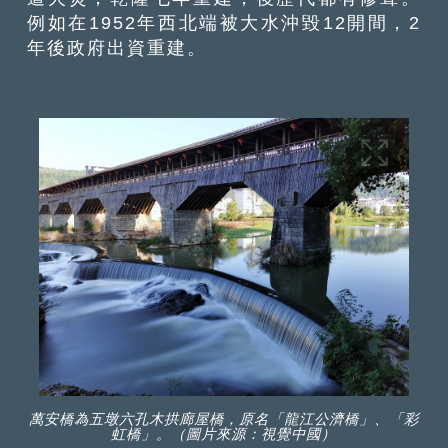
例如在1952年西北端被大水沖毀12開間，2
年後政府出資重建。
萬安橋為五墩六孔木拱廊屋橋，原名「龍江公濟橋」、「彩
虹橋」。（圖片來源：視覺中國）