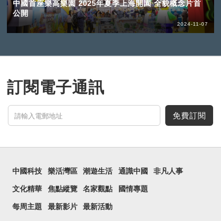
中國首座樂高樂園 2025年夏季上海開園 全貌概念片首
公開
2024-11-07
訂閱電子通訊
免費訂閱
中國科技
樂活灣區
潮遊生活
通識中國
非凡人事
文化精華
焦點縱覽
名家觀點
國情專題
每周主題
最新影片
最新活動