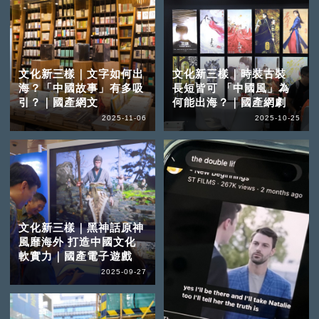
文化新三樣｜文字如何出
文化新三樣｜時裝古裝
海？「中國故事」有多吸
長短皆可 「中國風」為
引？｜國產網文
何能出海？｜國產網劇
2025-11-06
2025-10-25
文化新三樣｜黑神話原神
風靡海外 打造中國文化
軟實力｜國產電子遊戲
2025-09-27