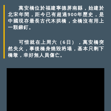
萬安橋位於福建寧德屏南縣，始建於
北宋年間，距今已有超過900年歷史，是
中國現存最長古代木拱橋，全橋沒有用上
一顆鉚釘。
可惜就在上周六（6日），萬安橋突
然失火，事後橋身燒毀坍塌，基本只剩下
橋墩，幸好無人員傷亡。