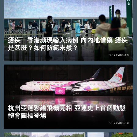
瘧疾｜香港頻現輸入病例 向內地借藥 瘧疾
是甚麼？如何防範未然？
2022-08-10
杭州亞運彩繪飛機亮相 亞運史上首個動態
體育圖標登場
2022-08-09