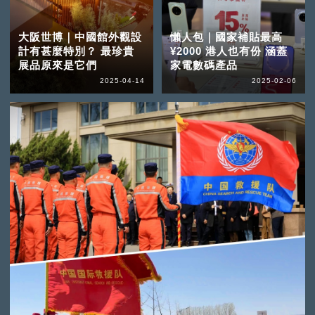
大阪世博｜中國館外觀設
懶人包｜國家補貼最高
計有甚麼特別？ 最珍貴
¥2000 港人也有份 涵蓋
展品原來是它們
家電數碼產品
2025-04-14
2025-02-06