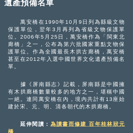
遺產預備名單
萬安橋在1990年10月9日列為縣級文物
保護單位，翌年3月再列為省級文物保護單
位。2006年5月25日，萬安橋作為「閩東北
廊橋」之一，公布為第六批國家重點文物保
護單位。作為全國最長木拱古廊橋，萬安橋
甚至在2012年入選中國世界文化遺產預備名
單。
據《屏南縣志》記載，屏南縣是中國擁
有木拱廊橋數量較多的地方之一，堪稱中國
一絕。連同萬安橋在內，境內共計有13座始
建於宋、元、明、清各朝代的木拱廊橋。
延伸閱讀：
為讀書而修建 百年桂林狀元
橋