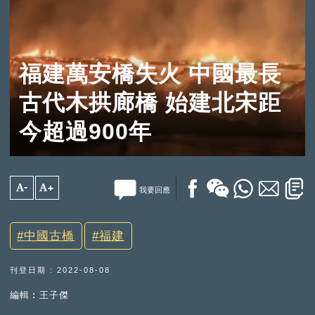
福建萬安橋失火 中國最長
古代木拱廊橋 始建北宋距
今超過900年
A-
A+
我要回應
中國古橋
福建
刊登日期 : 2022-08-08
編輯︰王子傑