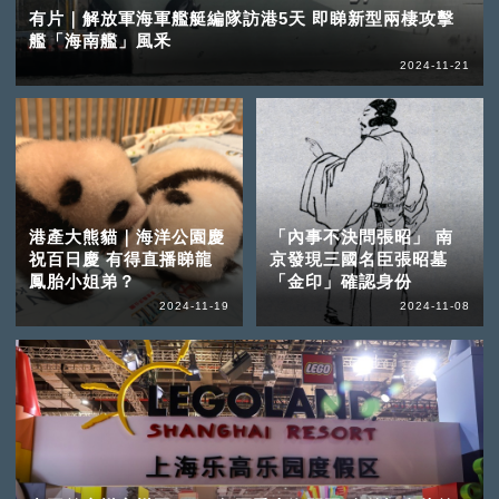
有片｜解放軍海軍艦艇編隊訪港5天 即睇新型兩棲攻擊
艦「海南艦」風釆
2024-11-21
港產大熊貓｜海洋公園慶
「內事不決問張昭」 南
祝百日慶 有得直播睇龍
京發現三國名臣張昭墓
鳳胎小姐弟？
「金印」確認身份
2024-11-19
2024-11-08