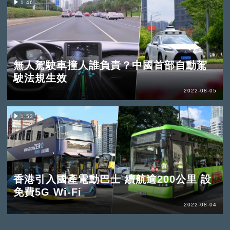
1:46
無人駕駛車撞人誰負責？中國首部自動駕
駛法規生效
2022-08-05
1:53
香港引入國產電動巴士 續航逾200公里 設
免費5G Wi-Fi
2022-08-04