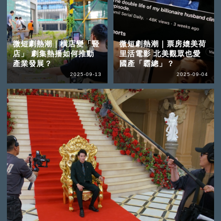
微短劇熱潮｜橫店變「豎
微短劇熱潮｜票房媲美荷
店」 劇集熱播如何推動
里活電影 北美觀眾也愛
產業發展？
國產「霸總」？
2025-09-13
2025-09-04