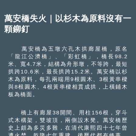
萬安橋失火｜以杉木為原料沒有一
顆鉚釘
萬安橋為五墩六孔木拱廊屋橋，原名
「龍江公濟橋」、「彩虹橋」，橋長98.2
米、寬4.7米，結構為舟形墩，不等跨，最短
拱跨10.6米，最長拱跨15.2米。萬安橋以杉
木為原料，每孔兩端用9根圓木、3根黃串樑
與8根圓木、4根黃串樑相貫成拱，上橫鋪木
板為橋面。
橋上有廊屋38開間、用柱156根，穿斗
式木構架，雙坡頂，兩側設木凳。萬安橋歷
史上頗為多災多難，在清代康熙四十七年曾
遭火焚，乾隆七年重建，後歷代都有修葺。