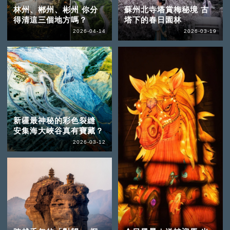
林州、郴州、彬州 你分
蘇州北寺塔賞梅秘境 古
得清這三個地方嗎？
塔下的春日園林
2026-04-14
2026-03-19
新疆最神秘的彩色裂縫
安集海大峽谷真有寶藏？
2026-03-12