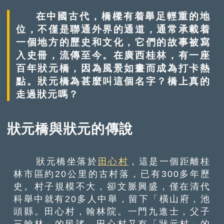
在中國古代，橋樑有着舉足輕重的地
位，不僅是聯通外界的通道，通常承載着
一個地方的歷史和文化，它們的故事被寫
入史冊，流傳至今。在廣西桂林，有一座
百年狀元橋，因為風景如畫而成為打卡熱
點。狀元橋為甚麼叫這個名字？橋上真的
走過狀元嗎？
狀元橋與狀元的傳說
狀元橋坐落於
田心村
，這是一個距離桂
林市區約20公里的古村落，已有300多年歷
史。村子規模不大，卻文脈興盛，僅在清代
科舉中就有20多人中舉，留下「橫山府，池
頭縣。田心村，翰林院。一門九進士，父子
三翰林」的民謠，田心村又有「狀元村」的