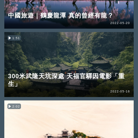
中國旅遊｜鶴慶龍潭 真的曾經有龍？
2022-05-20
1:51
300米武隆天坑深處 天福官驛因電影「重
生」
2022-05-16
2:02