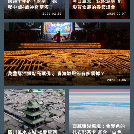
跨越千年的「對望」 探
今日風景｜送蛇迎馬 光
秘中國4處神奇雙塔！
影盲盒裏的春節燈會
2026-02-26
2026-02-07
萬盞酥油燈點亮藏佛寺 青海燃燈節有多震撼？
2026-01-06
西藏鹽湖秘境：會變色的
四川風水古城 揭開唐朝
扎布耶茶卡 富含「白色