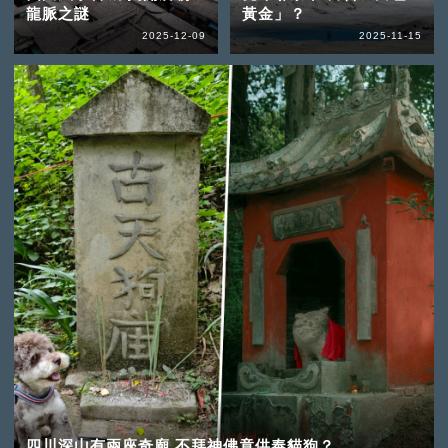
龍脈之謎
黃金」？
2025-12-09
2025-11-15
四川深山有兩座奇廟 不拜神佛竟供奉貓狗？