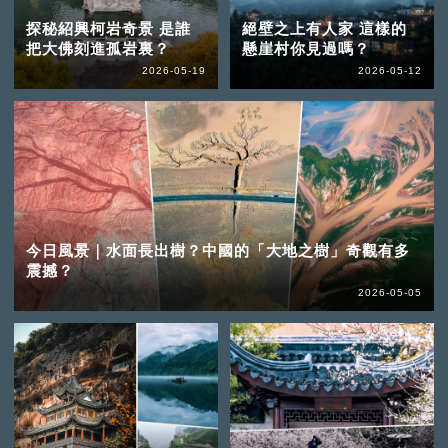
探秘紹興柯岩奇景 是誰
絕壁之上有人家 這樣的
把大佛刻進孤岩裏？
懸崖村你見過嗎？
2026-05-19
2026-05-12
今日風景｜水面長出樹？中國的「大地之樹」奇觀有多
震撼？
2026-05-05