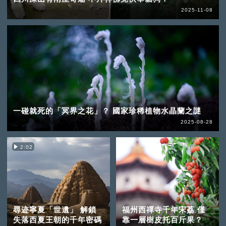
2025-11-08
一碰就死的「冥界之花」？ 國家珍稀植物水晶蘭之謎
2025-08-28
2:02
尋迹寧夏「世遺」 解鎖
福州西禪寺千年宋荔 僅
失落西夏王朝的千年密碼
靠一層樹皮托百斤果？