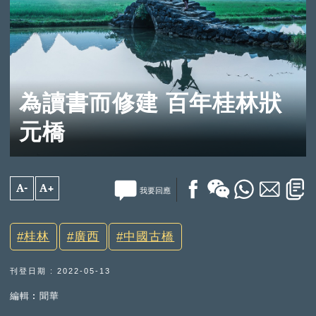
為讀書而修建 百年桂林狀
元橋
A-
A+
我要回應
桂林
廣西
中國古橋
刊登日期 : 2022-05-13
編輯︰聞華