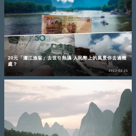
20元「灕江漁翁」去世引熱議 人民幣上的風景你去過幾
處？
2023-02-21