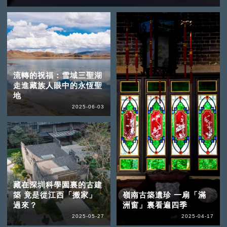
流轉的祝福：雪域三聖湖
走進藏族人眼中的永恆聖
地
2025-06-03
藏在深圳科學園裏的古建
築 竟是從江西「搬家」
嶺南古築遺珍 一扇「滿
過來？
洲窗」裏看遍四季
2025-05-27
2025-04-17