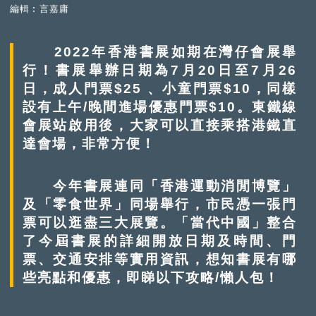
編輯︰言嘉庸
2022年香港書展如期在灣仔會展舉
行！書展舉辦日期為7月20日至7月26
日，成人門票$25 、小童門票$10，同樣
設有上午/晚間進場優惠門票$10。東鐵線
會展站啟用後，大家可以直接乘搭港鐵直
達會場，非常方便！
今年書展連同「香港運動消閒博覽」
及「零食世界」同場舉行，市民憑一張門
票可以逛盡三大展覽。「當代中國」整合
了今屆書展的詳細開放日期及時間、門
票、交通安排等實用資訊，想知書展有哪
些亮點和優惠，即睇以下攻略/懶人包！