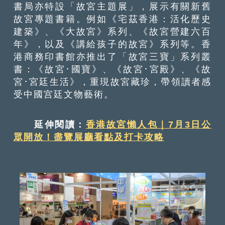
書局亦特設「故宮主題展」，展示有關新舊
故宮專題書籍。例如《宅茲香港：活化歷史
建築》、《大故宮》系列、《故宮營建六百
年》，以及《講給孩子的故宮》系列等。香
港商務印書館亦推出了「故宮三寶」系列叢
書：《故宮･國寶》、《故宮･宮殿》、《故
宮･宮廷生活》，重現故宮藏珍，帶領讀者感
受中國宫廷文物藝術。
延伸閱讀：
香港故宮懶人包｜7月3日公
眾開放！盡覽展廳看點及打卡攻略