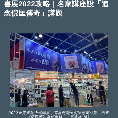
書展2022攻略｜名家講座設「追
念倪匡傳奇」講題
2022香港書展正式開幕，有書商劃出倪匡專屬位置，出售
《衛斯理》系列書籍。（言嘉庸 攝）