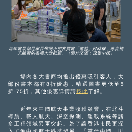
每年書展都是家長帶同小朋友買書「進補」好時機，專賣補
充練習的書攤大受歡迎。（圖片來源：視覺中國）
場內各大書商均推出優惠吸引客人，大
部份書本都有8折優惠，精選圖書更低至5
折-75折，其他優惠詳情請
按此
了解。
近年來中國航天事業收穫頗豐，在北斗
導航、載人航天、深空探測、運載系統等諸
多工程領域異軍突起。為了讓香港市民更深
入了解中國航天科技發展，「當代中國」以