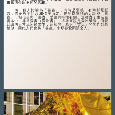
來卻衍生出不同的含義。
將一個人比喻為「書蟲」，有時是褒義，有時卻是貶
義，需要視乎語境和情況而定。把熱愛閱讀的人說成「書
蟲」，相信是與「書蟲」愛書的特性有關。這種蟲子生活在
書本中，非常愛書（愛吃書），準確來說是愛吃紙張，而愛
閱讀的人常流連於書本，這樣的行為與「書蟲」的習性頗為
相似，因此人們會將「書蟲」來形容愛閱讀之人。...