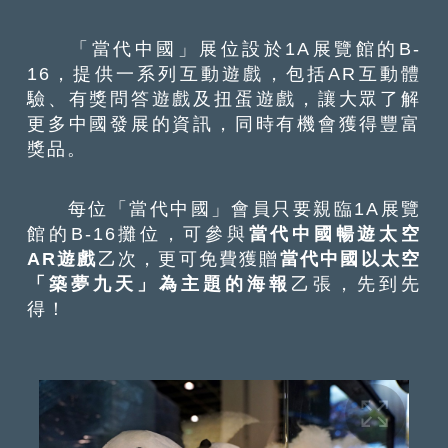
「當代中國」展位設於1A展覽館的B-
16，提供一系列互動遊戲，包括AR互動體
驗、有獎問答遊戲及扭蛋遊戲，讓大眾了解
更多中國發展的資訊，同時有機會獲得豐富
獎品。
每位「當代中國」會員只要親臨1A展覽
館的B-16攤位，可參與
當代中國暢遊太空
AR遊戲
乙次，更可免費獲贈
當代中國以太空
「築夢九天」為主題的海報
乙張，先到先
得！