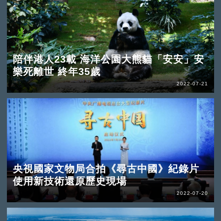
陪伴港人23載 海洋公園大熊貓「安安」安
樂死離世 終年35歲
2022-07-21
央視國家文物局合拍《尋古中國》紀錄片
使用新技術還原歷史現場
2022-07-20