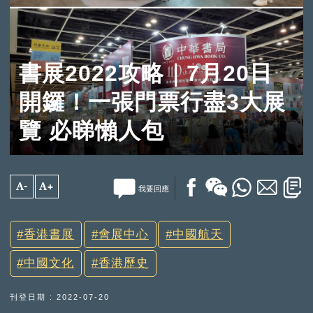
書展2022攻略｜7月20日
開鑼！一張門票行盡3大展
覽 必睇懶人包
A-
A+
我要回應
香港書展
會展中心
中國航天
中國文化
香港歷史
刊登日期 : 2022-07-20