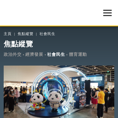
主頁
焦點縱覽
社會民生
焦點縱覽
政治外交
經濟發展
社會民生
體育運動