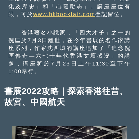
化及歷史」和「心靈勵志」。講座座位有
限，可於
www.hkbookfair.com
登記留位。
香港著名小說家，「四大才子」之一的
倪匡於7月3日離世，在今年書展的名作家講
座系列，作家沈西城的講座追加了「追念倪
匡傳奇—六七十年代香港文壇盛況」的講
題，講座將於7月23日上午11:30至下午
1:00舉行。
書展2022攻略｜探索香港往昔、
故宮、中國航天