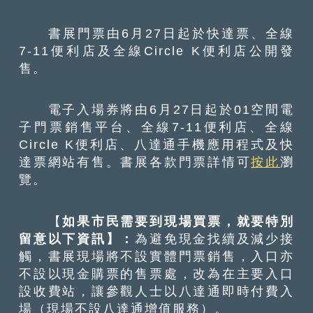
書展門票由6月27日起於快達票、全線
7-11便利店及全線Circle K便利店公開發
售。
電子入場券將由6月27日起於01空間電
子門票銷售平台、全線7-11便利店、全線
Circle K便利店、八達通手機應用程式及快
達票網站有售。書展各款門票詳情可
按此
瀏
覽。
【
如果市民需要到現場買票，就要特別
留意以下資訊】：
為避免現金找續及減少接
觸，書展現場將不設實體門票銷售，入口亦
不設以現金購票的售票處，改為在主要入口
設收費站，讓參觀人士以八達通即時付費入
場（現場不設八達通增值服務）。