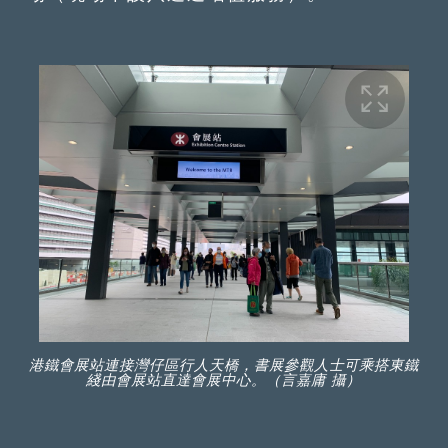
港鐵會展站連接灣仔區行人天橋，書展參觀人士可乘搭東鐵
綫由會展站直達會展中心。（言嘉庸 攝）