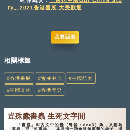
延伸閱讀：
「當代中國Our China Sto
ry」2021香港書展 大受歡迎
我要回應
相關標籤
香港書展
會展中心
中國航天
中國文化
香港歷史
豈殊蠹書蟲 生死文字間
「書蟲」即古文中的蠹（粵音：dou3）魚，又稱為
「書蟲」或「蛀書蟲」，本是指一種會蛀蝕書籍的蟲子，後