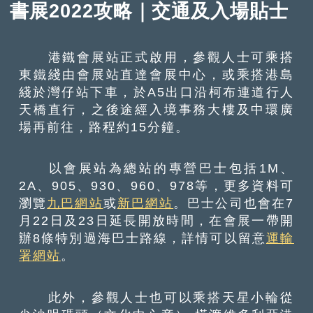
書展2022攻略｜交通及入場貼士
港鐵會展站正式啟用，參觀人士可乘搭
東鐵綫由會展站直達會展中心，或乘搭港島
綫於灣仔站下車，於A5出口沿柯布連道行人
天橋直行，之後途經入境事務大樓及中環廣
場再前往，路程約15分鐘。
以會展站為總站的專營巴士包括1M、
2A、905、930、960、978等，更多資料可
瀏覽
九巴網站
或
新巴網站
。巴士公司也會在7
月22日及23日延長開放時間，在會展一帶開
辦8條特別過海巴士路線，詳情可以留意
運輸
署網站
。
此外，參觀人士也可以乘搭天星小輪從