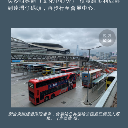
尖沙咀碼頭（文化中心旁） 橫渡維多利亞港
到達灣仔碼頭，再步行至會展中心。
配合東鐵綫過海段通車，會展站公共運輸交匯處已經投入服
務。（言嘉庸 攝）