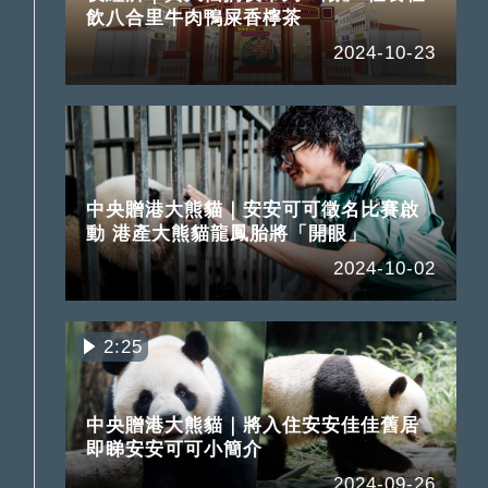
飲八合里牛肉鴨屎香檸茶
2024-10-23
中央贈港大熊貓｜安安可可徵名比賽啟
動 港產大熊貓龍鳳胎將「開眼」
2024-10-02
2:25
中央贈港大熊貓｜將入住安安佳佳舊居
即睇安安可可小簡介
2024-09-26