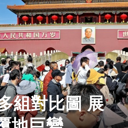
多組對比圖 展
覆地巨變