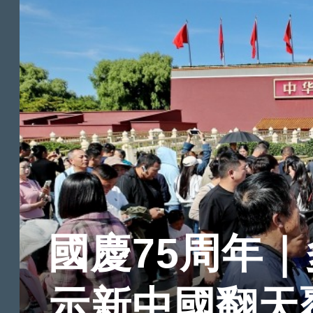
國慶75周年｜
示新中國翻天