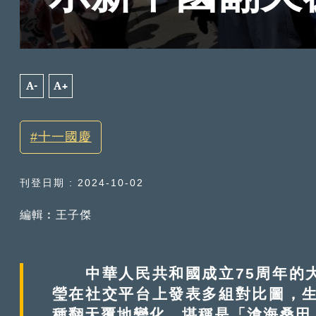
A-
A+
十一國慶
刊登日期 : 2024-10-02
編輯︰王子傑
中華人民共和國成立75周年的大
瑩在社交平台上發表多組對比圖，生
種翻天覆地變化，堪稱是「滄海桑田