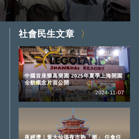
社會民生文章
中國首座樂高樂園 2025年夏季上海開園
全貌概念片首公開
2024-11-07
夜經濟｜黃大仙搞夜市夠「潮」 任食任