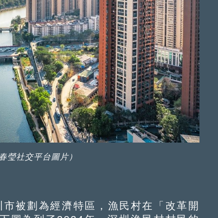
春瑩社交平台圖片）
圳市被劃為經濟特區，漁民村在「改革開