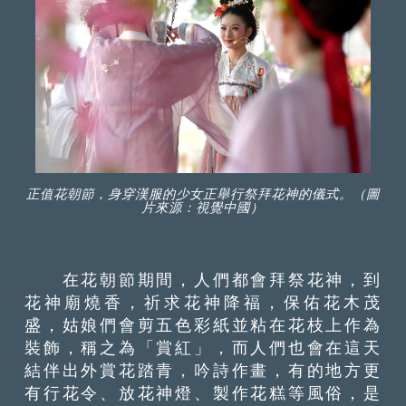
正值花朝節，身穿漢服的少女正舉行祭拜花神的儀式。（圖
片來源：視覺中國）
在花朝節期間，人們都會拜祭花神，到
花神廟燒香，祈求花神降福，保佑花木茂
盛，姑娘們會剪五色彩紙並粘在花枝上作為
裝飾，稱之為「賞紅」，而人們也會在這天
結伴出外賞花踏青，吟詩作畫，有的地方更
有行花令、放花神燈、製作花糕等風俗，是