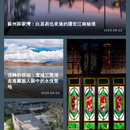
蘇州薛家灣：白居易也來過的隱世江南秘境
2025-06-12
流轉的祝福：雪域三聖湖
走進藏族人眼中的永恆聖
地
2025-06-03