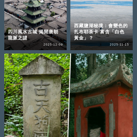
西藏鹽湖秘境：會變色的
四川風水古城 揭開唐朝
扎布耶茶卡 富含「白色
龍脈之謎
黃金」？
2025-12-09
2025-11-15