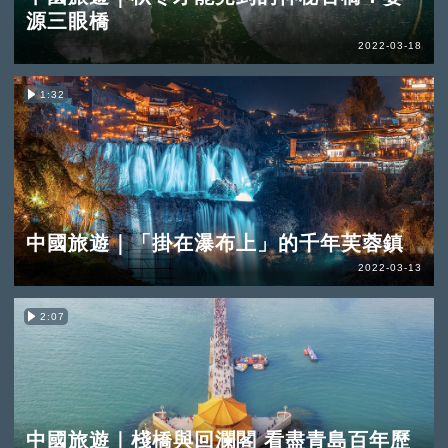
源三眼橋
2022-03-18
1:32
中國旅遊｜「掛在瀑布上」的千年芙蓉鎮
2022-03-13
2:07
中國旅遊｜棧橋與回瀾閣 看盡青島百年歷