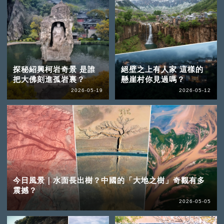
探秘紹興柯岩奇景 是誰
絕壁之上有人家 這樣的
把大佛刻進孤岩裏？
懸崖村你見過嗎？
2026-05-19
2026-05-12
今日風景｜水面長出樹？中國的「大地之樹」奇觀有多
震撼？
2026-05-05