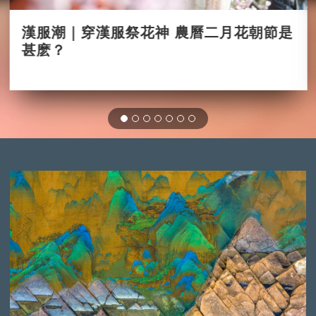
漢服潮｜穿漢服祭花神 農曆二月花朝節是
甚麽？
2022-03-09