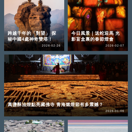
跨越千年的「對望」 探
今日風景｜送蛇迎馬 光
秘中國4處神奇雙塔！
影盲盒裏的春節燈會
2026-02-26
2026-02-07
萬盞酥油燈點亮藏佛寺 青海燃燈節有多震撼？
2026-01-06