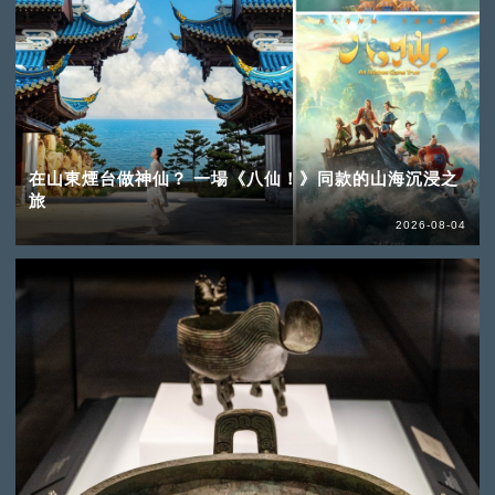
在山東煙台做神仙？ 一場《八仙！》同款的山海沉浸之
旅
2026-08-04