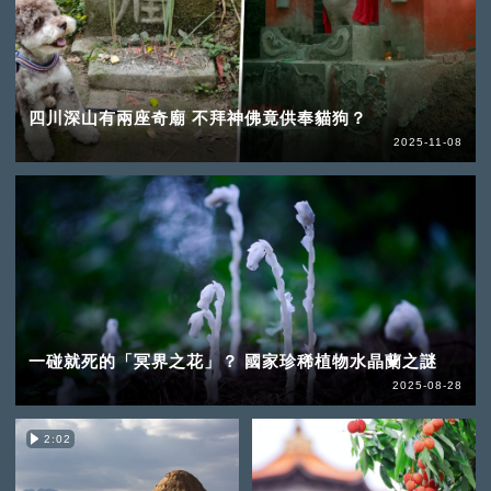
四川深山有兩座奇廟 不拜神佛竟供奉貓狗？
2025-11-08
一碰就死的「冥界之花」？ 國家珍稀植物水晶蘭之謎
2025-08-28
2:02