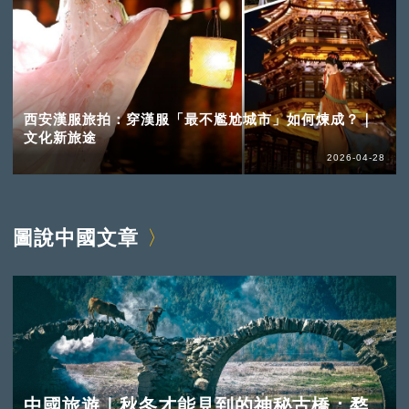
西安漢服旅拍：穿漢服「最不尷尬城市」如何煉成？｜
文化新旅途
2026-04-28
圖說中國文章
中國旅遊｜秋冬才能見到的神秘古橋：婺