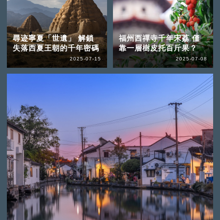
尋迹寧夏「世遺」 解鎖
福州西禪寺千年宋荔 僅
失落西夏王朝的千年密碼
靠一層樹皮托百斤果？
2025-07-15
2025-07-08