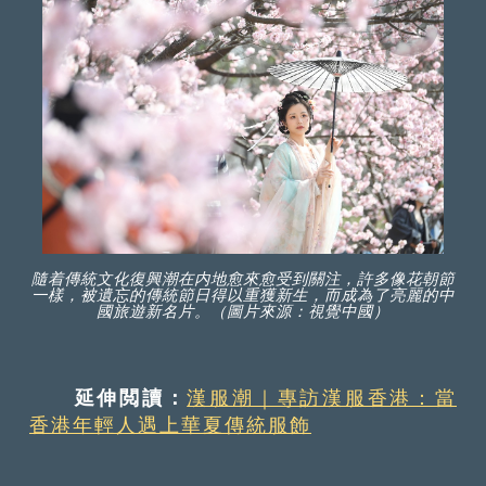
隨着傳統文化復興潮在内地愈來愈受到關注，許多像花朝節
一樣，被遺忘的傳統節日得以重獲新生，而成為了亮麗的中
國旅遊新名片。（圖片來源：視覺中國）
延伸閲讀：
漢服潮｜專訪漢服香港：當
香港年輕人遇上華夏傳統服飾