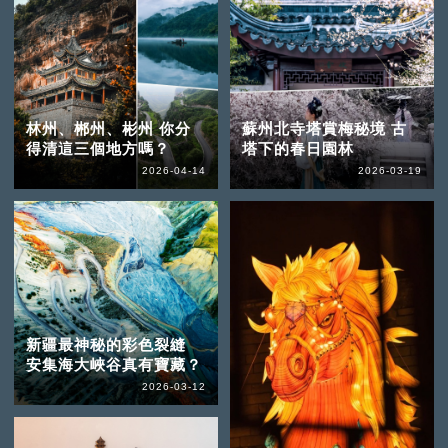
林州、郴州、彬州 你分
蘇州北寺塔賞梅秘境 古
得清這三個地方嗎？
塔下的春日園林
2026-04-14
2026-03-19
新疆最神秘的彩色裂縫
安集海大峽谷真有寶藏？
2026-03-12