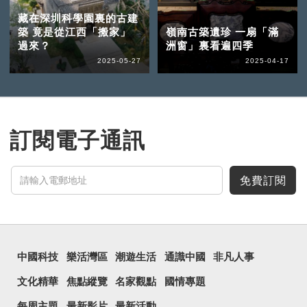
藏在深圳科學園裏的古建
築 竟是從江西「搬家」
嶺南古築遺珍 一扇「滿
過來？
洲窗」裏看遍四季
2025-05-27
2025-04-17
訂閱電子通訊
免費訂閱
中國科技
樂活灣區
潮遊生活
通識中國
非凡人事
文化精華
焦點縱覽
名家觀點
國情專題
每周主題
最新影片
最新活動