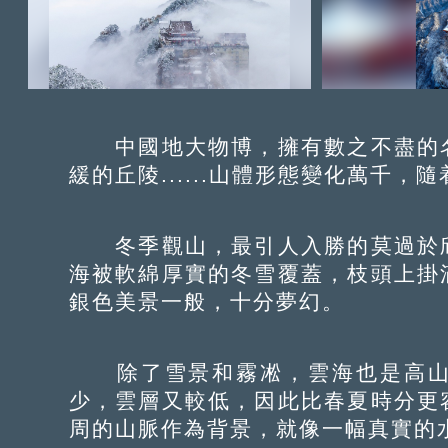
中國地大物博，擁有數之不盡的名
緩的丘陵......山體形態變化萬千
冬季觀山，最引人入勝的莫過於欣
海被軟綿厚實的冬雪覆蓋，枝頭上掛
銀色美景一般，十分夢幻。
除了雪景和霧凇，雲海也是高山
少，雲層又較低，因此比春夏時分更
周的山脈作為背景，就像一幅真實的