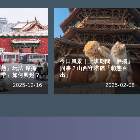
今日風景｜上班期間「胖揍」
熱」玩法 席捲
同事？山西守塔貓「萌態百
雪季」如何興起？
出」
2025-12-16
2025-02-08