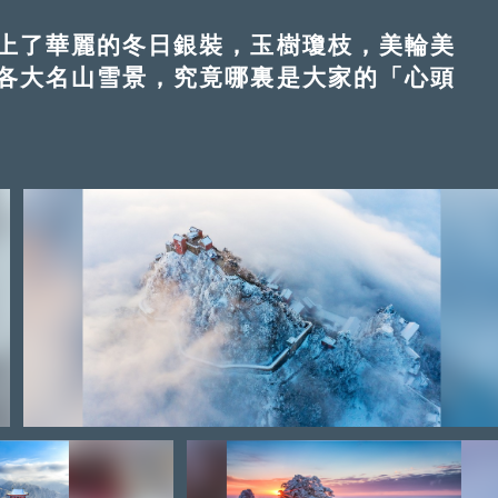
上了華麗的冬日銀裝，玉樹瓊枝，美輪美
各大名山雪景，究竟哪裏是大家的「心頭