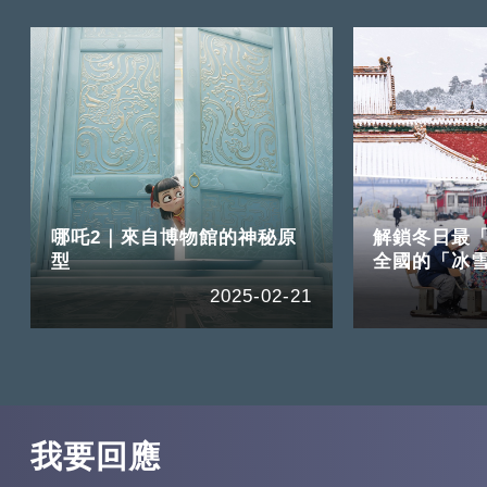
哪吒2｜來自博物館的神秘原
解鎖冬日最「
型
全國的「冰
2025-02-21
我要回應