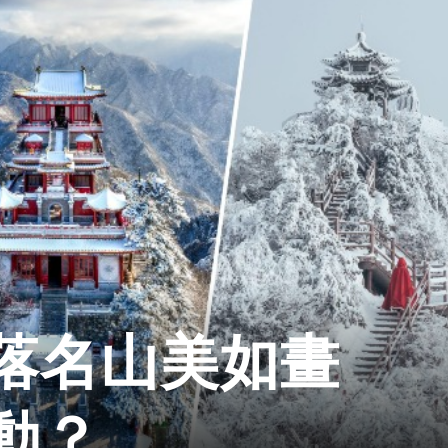
落名山美如畫
動？