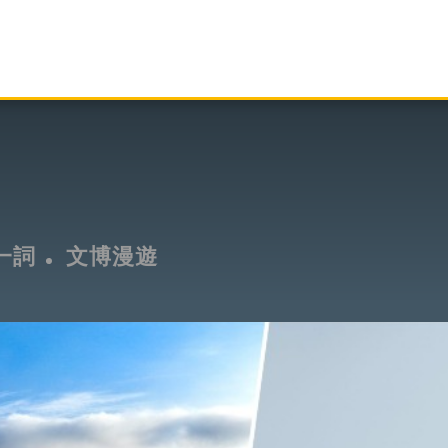
一詞
文博漫遊