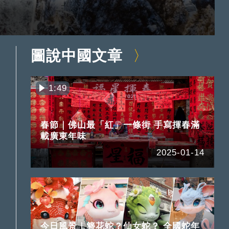
圖說中國文章
1:49
春節｜佛山最「紅」一條街 手寫揮春滿
載廣東年味
2025-01-14
今日風景｜簪花蛇？仙女蛇？ 全國蛇年