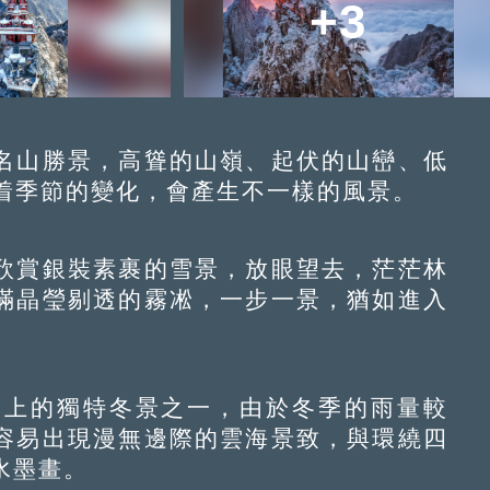
+3
山勝景，高聳的山嶺、起伏的山巒、低
，隨着季節的變化，會產生不一樣的風景。
賞銀裝素裹的雪景，放眼望去，茫茫林
滿晶瑩剔透的霧凇，一步一景，猶如進入
上的獨特冬景之一，由於冬季的雨量較
容易出現漫無邊際的雲海景致，與環繞四
水墨畫。