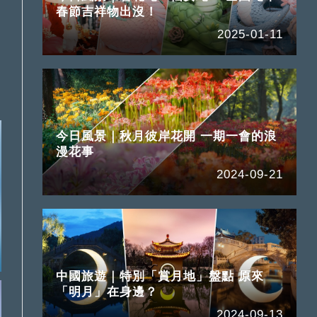
春節吉祥物出沒！
2025-01-11
今日風景｜秋月彼岸花開 一期一會的浪
漫花事
2024-09-21
中國旅遊｜特別「賞月地」盤點 原來
「明月」在身邊？
2024-09-13