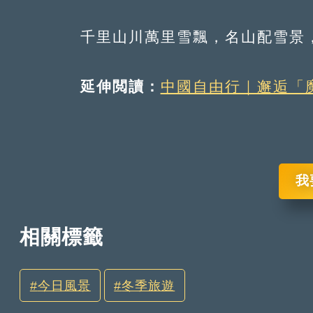
千里山川萬里雪飄，名山配雪景，
延伸閲讀：
中國自由行｜邂逅「
我
相關標籤
今日風景
冬季旅遊