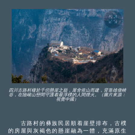
四川古路村棲於千仞懸崖之巔，屋舍依山而建，背靠雄偉峽
谷，在險峻山巒間守護着最淳樸的人間煙火。（圖片來源：
視覺中國）
古路村的彝族民居順着崖壁排布，古樸
的房屋與灰褐色的懸崖融為一體，充滿原生