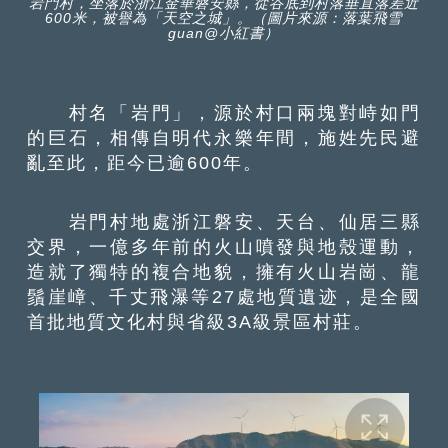
岩門村，坐落於浙江金華磐安縣，從谷底到村落垂直落差近
600米，被譽為「天空之城」。（圖片來源：落葉飛雪
guan@小紅書）
村名「岩門」，源於村口兩塊對峙如門
的巨石，相傳自明代永樂年間，施姓先民避
亂至此，距今已逾600年。
岩門村地處浙江磐安、天台、仙居三縣
交界，一億多年前的火山噴發與地殼運動，
造就了獨特的複合地貌，擁有火山岩崗、龍
鬚崖嶂、千丈飛瀑等27處地質遺迹，是全國
首批地質文化村與省級3A級景區村莊。