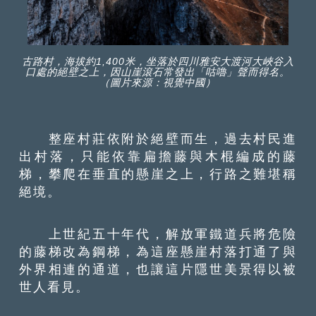
古路村，海拔約1,400米，坐落於四川雅安大渡河大峽谷入
口處的絕壁之上，因山崖滾石常發出「咕嚕」聲而得名。
（圖片來源：視覺中國）
整座村莊依附於絕壁而生，過去村民進
出村落，只能依靠扁擔藤與木棍編成的藤
梯，攀爬在垂直的懸崖之上，行路之難堪稱
絕境。
上世紀五十年代，解放軍鐵道兵將危險
的藤梯改為鋼梯，為這座懸崖村落打通了與
外界相連的通道，也讓這片隱世美景得以被
世人看見。