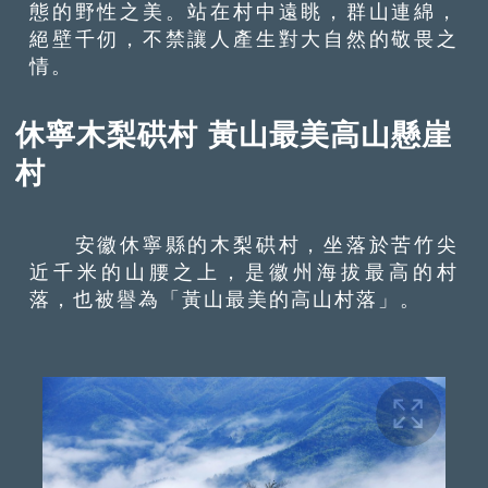
態的野性之美。站在村中遠眺，群山連綿，
絕壁千仞，不禁讓人產生對大自然的敬畏之
情。
休寧木梨硔村 黃山最美高山懸崖
村
安徽休寧縣的木梨硔村，坐落於苦竹尖
近千米的山腰之上，是徽州海拔最高的村
落，也被譽為「黃山最美的高山村落」。