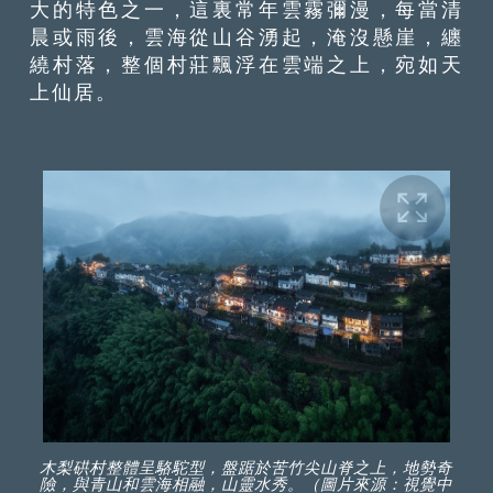
大的特色之一，這裏常年雲霧彌漫，每當清
晨或雨後，雲海從山谷湧起，淹沒懸崖，纏
繞村落，整個村莊飄浮在雲端之上，宛如天
上仙居。
木梨硔村整體呈駱駝型，盤踞於苦竹尖山脊之上，地勢奇
險，與青山和雲海相融，山靈水秀。（圖片來源：視覺中