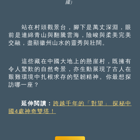
國）
站在村頭觀景台，腳下是萬丈深淵，眼
前是連綿青山與翻騰雲海，險峻與柔美完美
交融，盡顯徽州山水的靈秀與壯闊。
這些藏在中國大地上的懸崖村，既擁有
令人驚歎的自然奇景，亦生動展現了古人在
艱難環境中扎根求存的堅韌精神。你最想探
訪哪一座？
延伸閲讀：
跨越千年的「對望」 探秘中
國4處神奇雙塔！