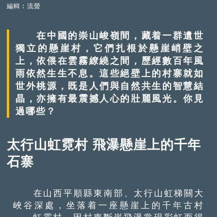
編輯︰流螢
在中國的崇山峻嶺間，藏着一群遺世
獨立的懸崖村，它們扎根於懸崖峭壁之
上，依偎在雲霧繚繞之間，歷經數百年風
雨依然生生不息。這些絕壁上的村寨就如
世外桃源，既是人們與自然共生的智慧結
晶，亦擁有最震撼人心的壯麗風光。你見
過哪些？
太行山虹霓村 飛瀑懸崖上的千年
石寨
在山西平順縣東南部、太行山虹梯關大
峽谷深處，坐落着一座懸崖上的千年古村