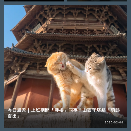
今日風景｜上班期間「胖揍」同事？山西守塔貓「萌態
百出」
2025-02-08