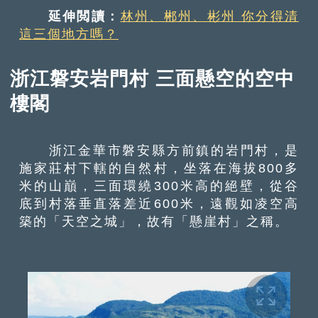
延伸閲讀：
林州、郴州、彬州 你分得清
這三個地方嗎？
浙江磐安岩門村 三面懸空的空中
樓閣
浙江金華市磐安縣方前鎮的岩門村，是
施家莊村下轄的自然村，坐落在海拔800多
米的山巔，三面環繞300米高的絕壁，從谷
底到村落垂直落差近600米，遠觀如凌空高
築的「天空之城」，故有「懸崖村」之稱。