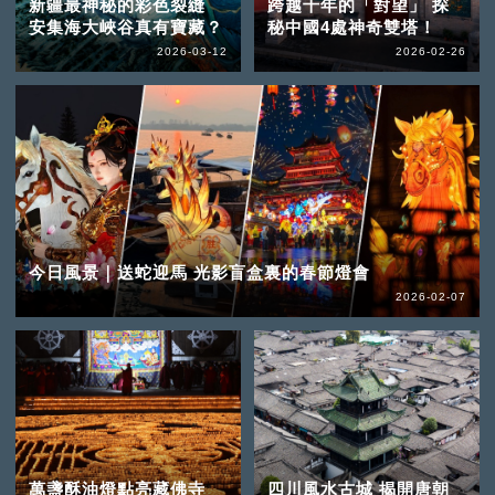
新疆最神秘的彩色裂縫
跨越千年的「對望」 探
安集海大峽谷真有寶藏？
秘中國4處神奇雙塔！
2026-03-12
2026-02-26
今日風景｜送蛇迎馬 光影盲盒裏的春節燈會
2026-02-07
萬盞酥油燈點亮藏佛寺
四川風水古城 揭開唐朝