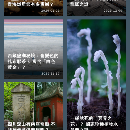
青海燃燈節有多震撼？
龍脈之謎
2026-01-06
2025-12-09
西藏鹽湖秘境：會變色的
扎布耶茶卡 富含「白色
黃金」？
2025-11-15
一碰就死的「冥界之
四川深山有兩座奇廟 不
花」？ 國家珍稀植物水
拜神佛竟供奉貓狗？
晶蘭之謎