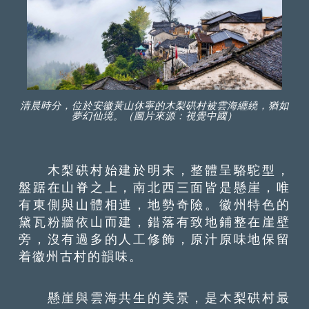
清晨時分，位於安徽黃山休寧的木梨硔村被雲海纏繞，猶如
夢幻仙境。（圖片來源：視覺中國）
木梨硔村始建於明末，整體呈駱駝型，
盤踞在山脊之上，南北西三面皆是懸崖，唯
有東側與山體相連，地勢奇險。徽州特色的
黛瓦粉牆依山而建，錯落有致地鋪整在崖壁
旁，沒有過多的人工修飾，原汁原味地保留
着徽州古村的韻味。
懸崖與雲海共生的美景，是木梨硔村最