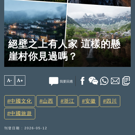
絕壁之上有人家 這樣的懸
崖村你見過嗎？
A-
A+
我要回應
中國文化
山西
浙江
安徽
四川
中國旅遊
刊登日期 : 2026-05-12