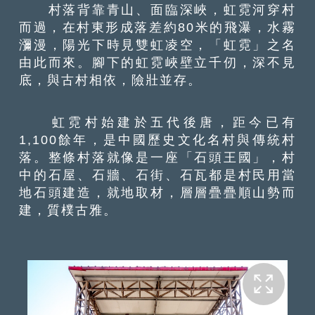
村落背靠青山、面臨深峽，虹霓河穿村
而過，在村東形成落差約80米的飛瀑，水霧
瀰漫，陽光下時見雙虹凌空，「虹霓」之名
由此而來。腳下的虹霓峽壁立千仞，深不見
底，與古村相依，險壯並存。
虹霓村始建於五代後唐，距今已有
1,100餘年，是中國歷史文化名村與傳統村
落。整條村落就像是一座「石頭王國」，村
中的石屋、石牆、石街、石瓦都是村民用當
地石頭建造，就地取材，層層疊疊順山勢而
建，質樸古雅。