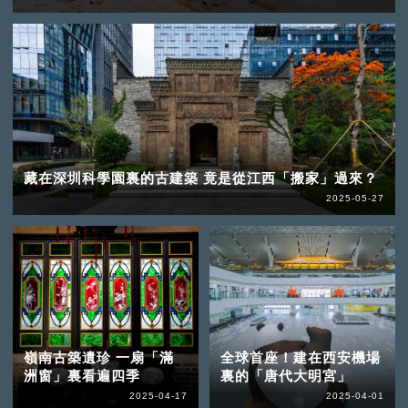
藏在深圳科學園裏的古建築 竟是從江西「搬家」過來？
2025-05-27
嶺南古築遺珍 一扇「滿
全球首座！建在西安機場
洲窗」裏看遍四季
裏的「唐代大明宮」
2025-04-17
2025-04-01