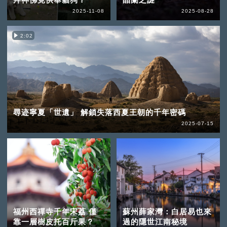
2025-11-08
2025-08-28
2:02
尋迹寧夏「世遺」 解鎖失落西夏王朝的千年密碼
2025-07-15
福州西禪寺千年宋荔 僅
蘇州薛家灣：白居易也來
靠一層樹皮托百斤果？
過的隱世江南秘境