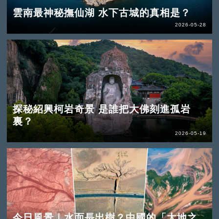
雲南最神秘撫仙湖 水下古城的真相是？
2026-05-28
探秘紹興柯岩奇景 是誰把大佛刻進孤岩
裏？
2026-05-19
今日風景｜水面長出樹？中國的「大地之