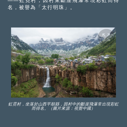
——虹霓村，因村東斷崖飛瀑常現彩虹而得
名，被譽為「太行明珠」。
虹霓村，坐落於山西平順縣，因村中的斷崖飛瀑常出現彩虹
而得名。（圖片來源：視覺中國）