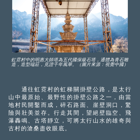
虹霓村中的明惠大師塔為五代國保級石塔，通體為青石雕
造，造型端莊，見證千年風華。（圖片來源：視覺中國）
通往虹霓村的虹梯關掛壁公路，是太行
山中最原始、最野性的掛壁公路之一，由當
地村民開鑿而成，碎石路面、崖壁洞口，驚
險與壯美並存。行走其間，望絕壁臨空、飛
瀑轟鳴、古塔靜立，可將太行山水的雄奇與
古村的滄桑盡收眼底。