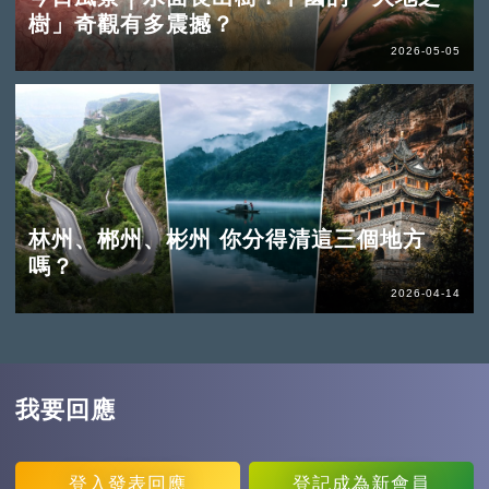
樹」奇觀有多震撼？
2026-05-05
林州、郴州、彬州 你分得清這三個地方
嗎？
2026-04-14
我要回應
登入
發表回應
登記
成為新會員