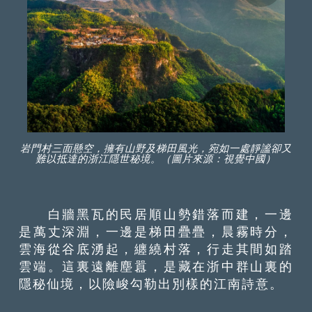
岩門村三面懸空，擁有山野及梯田風光，宛如一處靜謐卻又
難以抵達的浙江隱世秘境。（圖片來源：視覺中國）
白牆黑瓦的民居順山勢錯落而建，一邊
是萬丈深淵，一邊是梯田疊疊，晨霧時分，
雲海從谷底湧起，纏繞村落，行走其間如踏
雲端。這裏遠離塵囂，是藏在浙中群山裏的
隱秘仙境，以險峻勾勒出別樣的江南詩意。