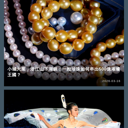
小城大業｜浙江山下湖鎮：一粒珍珠如何串出500億璀璨
王國？
2026-03-16