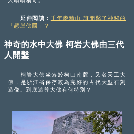
人嘖嘖稱奇。
延伸閲讀：
千年麥積山 誰開鑿了神秘的
「懸崖佛國」？
神奇的水中大佛 柯岩大佛由三代
人開鑿
柯岩大佛坐落於柯山南麓，又名天工大
佛，是浙江省保存較為完好的古代大型石刻
造像。到底這尊大佛有何特別？