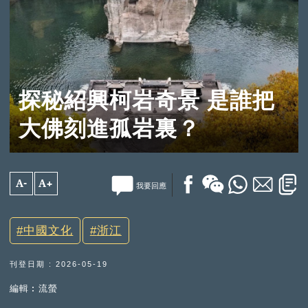
探秘紹興柯岩奇景 是誰把
大佛刻進孤岩裏？
A-
A+
我要回應
中國文化
浙江
刊登日期 : 2026-05-19
編輯︰流螢