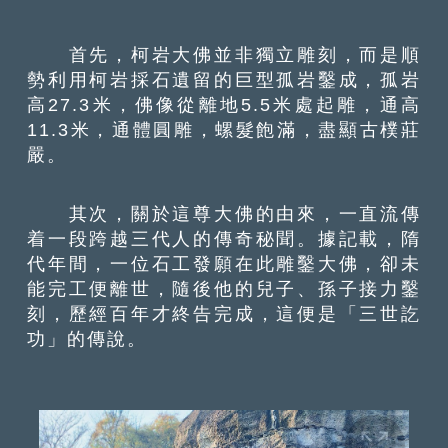
首先，柯岩大佛並非獨立雕刻，而是順
勢利用柯岩採石遺留的巨型孤岩鑿成，孤岩
高27.3米，佛像從離地5.5米處起雕，通高
11.3米，通體圓雕，螺髮飽滿，盡顯古樸莊
嚴。
其次，關於這尊大佛的由來，一直流傳
着一段跨越三代人的傳奇秘聞。據記載，隋
代年間，一位石工發願在此雕鑿大佛，卻未
能完工便離世，隨後他的兒子、孫子接力鑿
刻，歷經百年才終告完成，這便是「三世訖
功」的傳說。