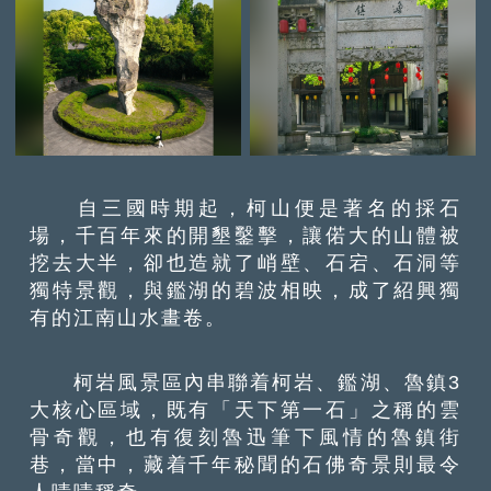
自三國時期起，柯山便是著名的採石
場，千百年來的開墾鑿擊，讓偌大的山體被
挖去大半，卻也造就了峭壁、石宕、石洞等
獨特景觀，與鑑湖的碧波相映，成了紹興獨
有的江南山水畫卷。
柯岩風景區內串聯着柯岩、鑑湖、魯鎮3
大核心區域，既有「天下第一石」之稱的雲
骨奇觀，也有復刻魯迅筆下風情的魯鎮街
巷，當中，藏着千年秘聞的石佛奇景則最令