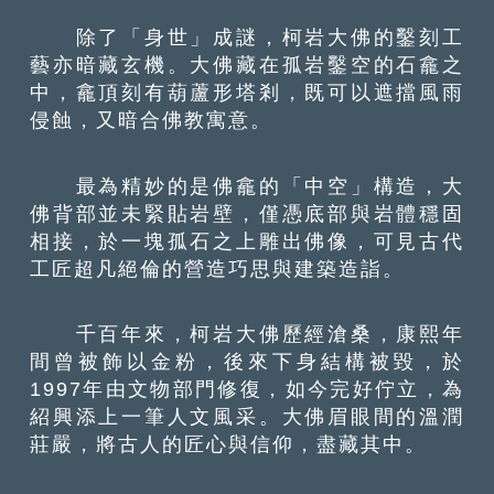
除了「身世」成謎，柯岩大佛的鑿刻工
藝亦暗藏玄機。大佛藏在孤岩鑿空的石龕之
中，龕頂刻有葫蘆形塔剎，既可以遮擋風雨
侵蝕，又暗合佛教寓意。
最為精妙的是佛龕的「中空」構造，大
佛背部並未緊貼岩壁，僅憑底部與岩體穩固
相接，於一塊孤石之上雕出佛像，可見古代
工匠超凡絕倫的營造巧思與建築造詣。
千百年來，柯岩大佛歷經滄桑，康熙年
間曾被飾以金粉，後來下身結構被毀，於
1997年由文物部門修復，如今完好佇立，為
紹興添上一筆人文風采。大佛眉眼間的溫潤
莊嚴，將古人的匠心與信仰，盡藏其中。