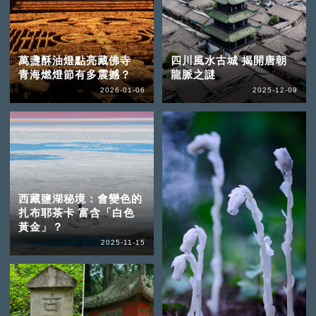
萬盞酥油燈點亮藏佛寺
四川風水古城 揭開唐朝
青海燃燈節有多震撼？
龍脈之謎
2026-01-06
2025-12-09
西藏鹽湖秘境：會變色的
扎布耶茶卡 富含「白色
黃金」？
2025-11-15