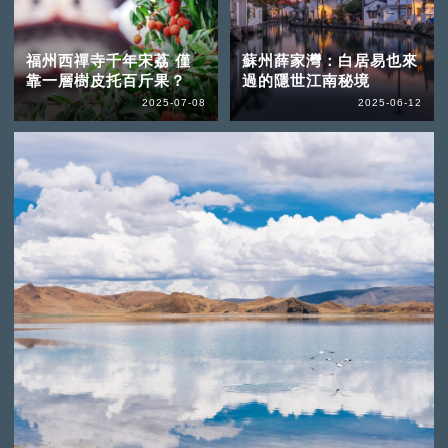
福州西禪寺千年宋荔 僅
蘇州薛家灣：白居易也來
靠一層樹皮托百斤果？
過的隱世江南秘境
2025-07-08
2025-06-12