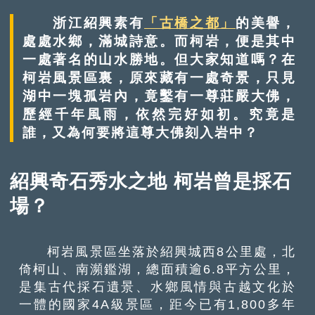
浙江紹興素有
「古橋之都」
的美譽，
處處水鄉，滿城詩意。而柯岩，便是其中
一處著名的山水勝地。但大家知道嗎？在
柯岩風景區裏，原來藏有一處奇景，只見
湖中一塊孤岩內，竟鑿有一尊莊嚴大佛，
歷經千年風雨，依然完好如初。究竟是
誰，又為何要將這尊大佛刻入岩中？
紹興奇石秀水之地 柯岩曾是採石
場？
柯岩風景區坐落於紹興城西8公里處，北
倚柯山、南瀕鑑湖，總面積逾6.8平方公里，
是集古代採石遺景、水鄉風情與古越文化於
一體的國家4A級景區，距今已有1,800多年