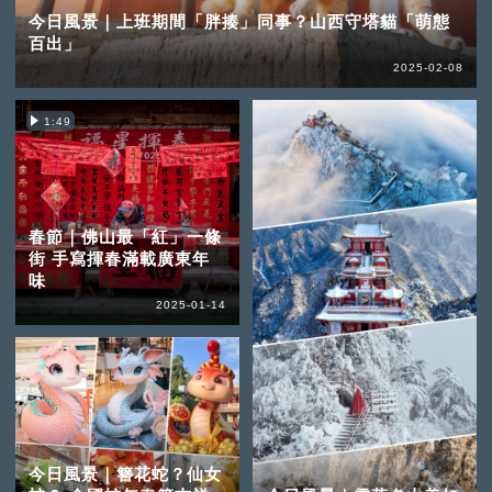
今日風景｜上班期間「胖揍」同事？山西守塔貓「萌態
百出」
2025-02-08
1:49
春節｜佛山最「紅」一條
街 手寫揮春滿載廣東年
味
2025-01-14
今日風景｜簪花蛇？仙女