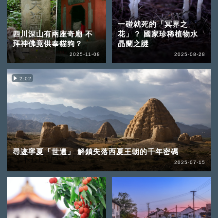
一碰就死的「冥界之
四川深山有兩座奇廟 不
花」？ 國家珍稀植物水
拜神佛竟供奉貓狗？
晶蘭之謎
2025-11-08
2025-08-28
2:02
尋迹寧夏「世遺」 解鎖失落西夏王朝的千年密碼
2025-07-15