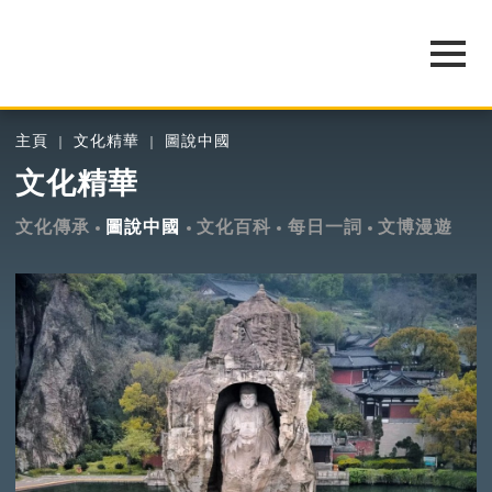
主頁
文化精華
圖說中國
文化精華
文化傳承
圖說中國
文化百科
每日一詞
文博漫遊