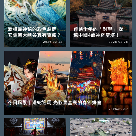
新疆最神秘的彩色裂縫
跨越千年的「對望」 探
安集海大峽谷真有寶藏？
秘中國4處神奇雙塔！
2026-03-12
2026-02-26
今日風景｜送蛇迎馬 光影盲盒裏的春節燈會
2026-02-07