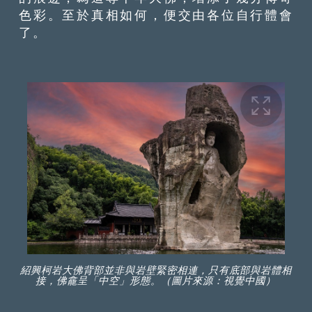
色彩。至於真相如何，便交由各位自行體會
了。
紹興柯岩大佛背部並非與岩壁緊密相連，只有底部與岩體相
接，佛龕呈「中空」形態。（圖片來源：視覺中國）