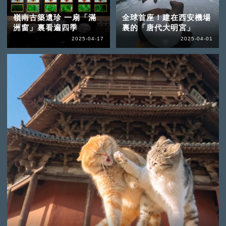
嶺南古築遺珍 一扇「滿
全球首座！建在西安機場
洲窗」裏看遍四季
裏的「唐代大明宮」
2025-04-17
2025-04-01