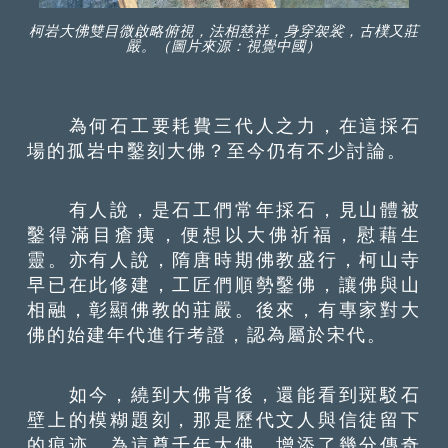
柯岩大佛雙目微啟略俯視，法相慈祥，身穿袈裟，古樸又莊
嚴。（圖片來源：視覺中國）
為何石工要耗費三代人之力，在這採石
場的孤岩中鑿刻大佛？至今仍有不少討論。
有人說，是石工們常年採石，見山體被
鑿得滿目瘡痍，便想以大佛祈福，慰藉生
靈。亦有人說，隋唐時期佛教盛行，柯山寺
早已在此修建，工匠們順勢鑿佛，讓佛與山
相融，彰顯佛教的莊嚴。後來，有專家對大
佛的始建年代進行考證，認為屬於宋代。
如今，繞到大佛背後，還能看到斑駁石
壁上的模糊題刻，那是歷代文人與信徒留下
的痕迹，為這尊千年大佛，增添了幾分傳奇