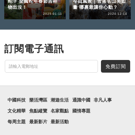
蛇？ 全國蛇年春節吉祥
今日風景｜雪落名山美如
物出沒！
畫 哪裏最讓你心動？
2025-01-11
2024-12-14
訂閱電子通訊
免費訂閱
中國科技
樂活灣區
潮遊生活
通識中國
非凡人事
文化精華
焦點縱覽
名家觀點
國情專題
每周主題
最新影片
最新活動