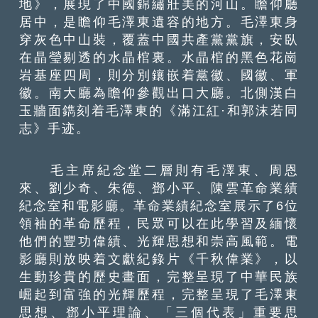
地》，展現了中國錦繡壯美的河山。瞻仰廳
居中，是瞻仰毛澤東遺容的地方。毛澤東身
穿灰色中山裝，覆蓋中國共產黨黨旗，安臥
在晶瑩剔透的水晶棺裏。水晶棺的黑色花崗
岩基座四周，則分別鑲嵌着黨徽、國徽、軍
徽。南大廳為瞻仰參觀出口大廳。北側漢白
玉牆面鐫刻着毛澤東的《滿江紅·和郭沫若同
志》手迹。
毛主席紀念堂二層則有毛澤東、周恩
來、劉少奇、朱德、鄧小平、陳雲革命業績
紀念室和電影廳。革命業績紀念室展示了6位
領袖的革命歷程，民眾可以在此學習及緬懷
他們的豐功偉績、光輝思想和崇高風範。電
影廳則放映着文獻紀錄片《千秋偉業》，以
生動珍貴的歷史畫面，完整呈現了中華民族
崛起到富強的光輝歷程，完整呈現了毛澤東
思想、鄧小平理論、「三個代表」重要思