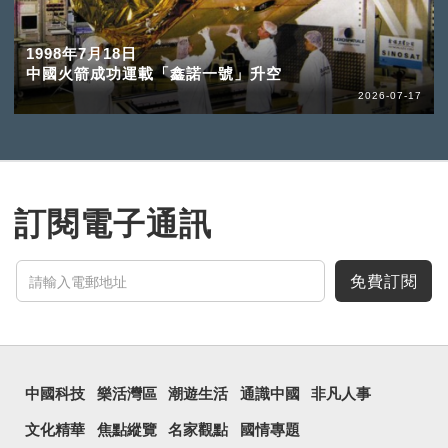
1998年7月18日
中國火箭成功運載「鑫諾一號」升空
2026-07-17
訂閱電子通訊
免費訂閱
中國科技
樂活灣區
潮遊生活
通識中國
非凡人事
文化精華
焦點縱覽
名家觀點
國情專題