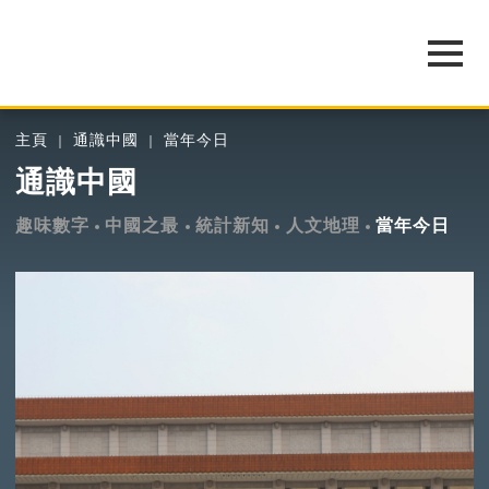
主頁
通識中國
當年今日
通識中國
趣味數字
中國之最
統計新知
人文地理
當年今日