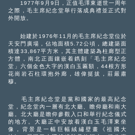
1977年9月9日，正值毛澤東逝世一周年
之際，毛主席紀念堂舉行落成典禮並正式對
外開放。
始建於1976年11月的毛主席紀念堂位於
天安門廣場，佔地面積5.72公頃，總建築面
積達33,867平方米，其主體建築為柱廊型正
方體，南北正面鑲嵌着鐫刻「毛主席紀念
堂」六個金色大字的漢白玉匾額，44根方形
花崗岩石柱環抱外廊，雄偉挺拔，莊嚴肅
穆。
毛主席紀念堂是黨和國家的最高紀念
堂，紀念堂內一層有北大廳、瞻仰廳和南大
廳。北大廳是瞻仰參觀入口和舉行紀念儀式
的地方。大廳正中安放着漢白玉毛澤東坐
像，背景是一幅巨幅絨繡壁畫《祖國大