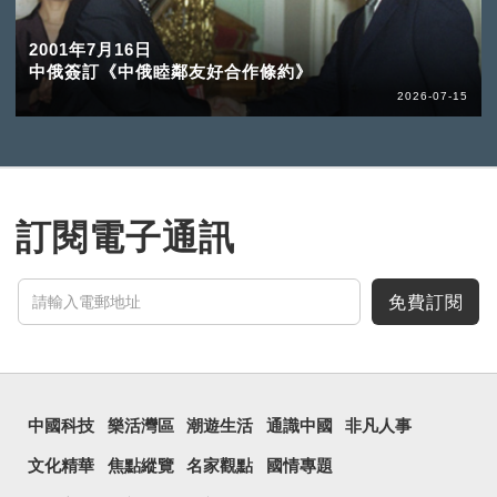
2001年7月16日
中俄簽訂《中俄睦鄰友好合作條約》
2026-07-15
訂閱電子通訊
免費訂閱
中國科技
樂活灣區
潮遊生活
通識中國
非凡人事
文化精華
焦點縱覽
名家觀點
國情專題