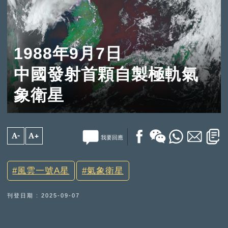
1988年9月7日
中國發射首顆自製極軌氣
象衛星
A-
A+
我要回應
風雲一號A星
氣象衛星
刊登日期 : 2025-09-07