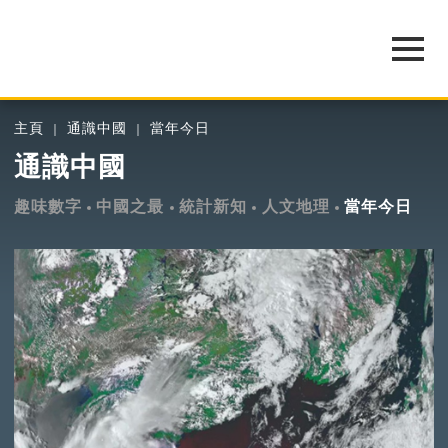
主頁
通識中國
當年今日
通識中國
趣味數字
中國之最
統計新知
人文地理
當年今日