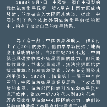
1988年9月7日，中國第一顆自主研製的
極軌氣象衛星風雲一號A星在山西太原成功
發射，並準確進入太陽同步軌道。從此，中
國告別了完全依賴外國氣象衛星數據的歷
史，擁有了屬於自己的衛星體系。
為了這一刻，中國氣象和航天工作者付
出了近20年的努力，他們早早就開始了地面
應用系統的研發。自20世紀70年代起，中國
就已具備接收國外衛星雲圖的能力。但只能
接收圖像，並未定量處理，無法挖掘原始數
據或推算出各種氣象要素，沒有充分開發其
利用價值。1978年，隨着第十一屆三中全會
召開，中國氣象衛星事業發展乘上了改革開
放的東風。氣象部門陸續引進氣象衛星資料
處理軟件，從20世紀70年代末到80年代初，
經過國家衛星氣象中心團隊的努力，他們終
於熟練地掌握了衛星資料定量處理技能。