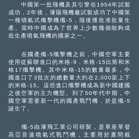
中國第一批飛機及其引擎在1954年試製
成功，2年後，瀋陽飛機廠試製成功了中國第
一種噴氣式殲擊機殲-5，隨後獲批准批量生
產。當時中國成為了世界上少數幾個能夠成
批生產噴氣飛機的國家之一。
在國產殲-5殲擊機之前，中國空軍主要
使用從蘇聯進口的米格-9，米格-15比斯和米
格17殲擊機。其中米格-15的數量最多，中
國進口了3批次的總數量大約在2,000架上下
的米格-15。這些進口殲擊機成為新中國建國
之後空軍的主力機型。到了50年代中期，中
國空軍需要新一代的國產戰鬥機，於是殲-5
誕生了。
殲-5由瀋飛工業公司研製，是單座單發
高亞音速噴氣式戰鬥機，主要用於晝間截