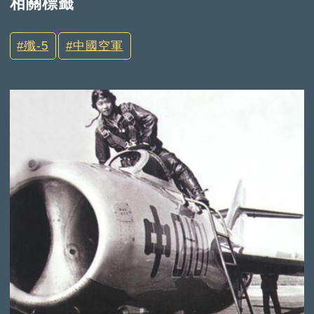
相關標籤
殲-5
中國空軍