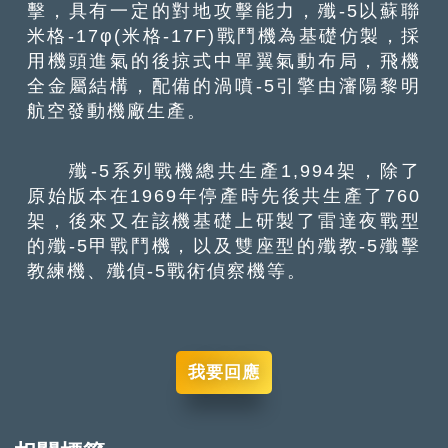
擊，具有一定的對地攻擊能力，殲-5以蘇聯
米格-17φ(米格-17F)戰鬥機為基礎仿製，採
用機頭進氣的後掠式中單翼氣動布局，飛機
全金屬結構，配備的渦噴-5引擎由瀋陽黎明
航空發動機廠生產。
殲-5系列戰機總共生產1,994架，除了
原始版本在1969年停產時先後共生產了760
架，後來又在該機基礎上研製了雷達夜戰型
的殲-5甲戰鬥機，以及雙座型的殲教-5殲擊
教練機、殲偵-5戰術偵察機等。
我要回應