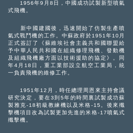
1956年9月8日，中國成功試製新型噴氣
式飛機。
新中國建國後，迅速開始了仿製生產噴
氣式戰鬥機的工作。中蘇政府於1951年10月
正式簽訂了《蘇維埃社會主義共和國聯盟給
予中華人民共和國在組織修理飛機、發動機
及組織飛機廠方面以技術援助的協定》。同
年4月18日，重工業部設立航空工業局，統
一負責飛機的維修工作。
1951年12月，時任總理周恩來主持會議
研究決定，要在3到5年的時間裏試製成功蘇
製雅克-18初級教練機以及米格-15。後來殲
擊機項目改為試製更加先進的米格-17噴氣式
殲擊機。