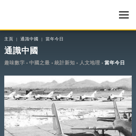
主頁
通識中國
當年今日
通識中國
趣味數字
中國之最
統計新知
人文地理
當年今日