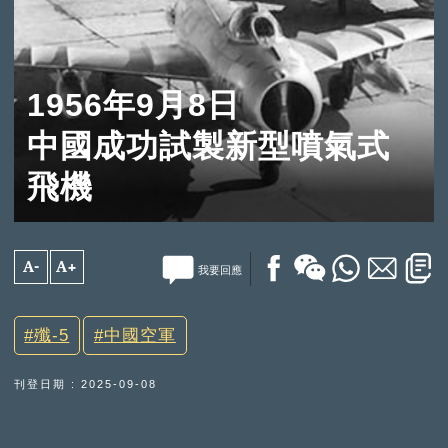
1956年9月8日
中國成功試製新型噴氣式
飛機
A-
A+
我要回應
殲-5
中國空軍
刊登日期 : 2025-09-08