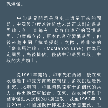
戰爆發。
中印邊界問題是歷史上遺留下來的問
題，中國與印度以往雖然未曾正式劃定過邊
界線，但一直都有一條各自遵守的習慣邊
界。印度獨立後，原本也遵守習慣邊界，但
後來趁中國「抗美援朝」之際，將非法的
「麥克馬洪線」（McMahon Line）作為已
定國界，先後搶佔、侵佔中印邊界東段、中
段的大片領土。
從1961年開始，印軍先在西段，後在東
段越過中印雙方實際控制線，多次挑起邊界
衝突。此期間，印度調集陸軍十多個旅的兵
力，再出動空軍配合，在東、西段同時對中
國軍發動大規模的武裝進攻，及至1962年10
月20日，中國邊防部隊在多次警告無效、忍