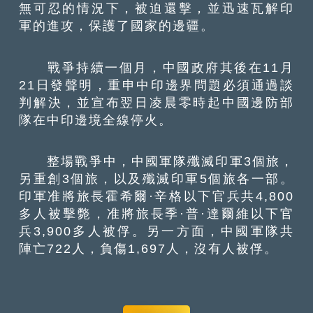
無可忍的情況下，被迫還擊，並迅速瓦解印
軍的進攻，保護了國家的邊疆。
戰爭持續一個月，中國政府其後在11月
21日發聲明，重申中印邊界問題必須通過談
判解決，並宣布翌日凌晨零時起中國邊防部
隊在中印邊境全線停火。
整場戰爭中，中國軍隊殲滅印軍3個旅，
另重創3個旅，以及殲滅印軍5個旅各一部。
印軍准將旅長霍希爾·辛格以下官兵共4,800
多人被擊斃，准將旅長季·普·達爾維以下官
兵3,900多人被俘。另一方面，中國軍隊共
陣亡722人，負傷1,697人，沒有人被俘。