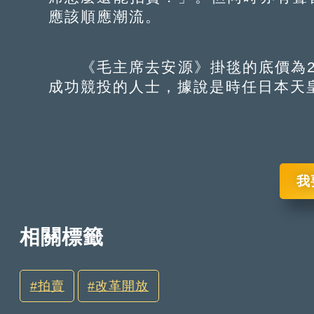
應該順應潮流。
《毛主席去安源》掛毯的底價為2萬
成功競投的人士，據說是時任日本天
我
相關標籤
拍賣
改革開放