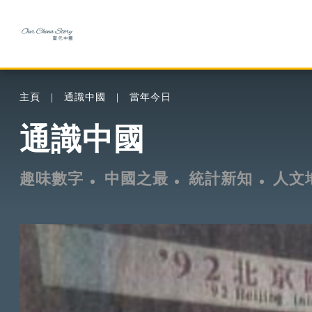
主頁
通識中國
當年今日
通識中國
趣味數字
中國之最
統計新知
人文