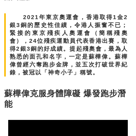
2021年東京奧運會，香港取得1金2
銀3銅的歷史性佳績，令港人振奮不已；
緊接的東京殘疾人奧運會（簡稱殘奧
會），24位殘疾運動員代表香港出賽，取
得2銀3銅的好成績。提起殘奧會，最為人
熟悉的面孔和名字，一定是蘇樺偉。蘇樺
偉曾經六奪跑步金牌，並五次打破世界紀
錄，被冠以「神奇小子」稱號。
蘇樺偉克服身體障礙 爆發跑步潛
能