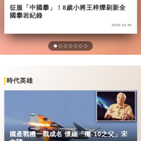
征服「中國攀」！8歲小將王梓爍刷新全
國攀岩紀錄
2022-10-30
時代英雄
國產戰機一戰成名 懷緬「殲-10之父」宋