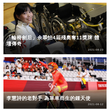
「輪椅劍后」余翠怡4屆殘奧奪11獎牌 體
壇傳奇
2021-08-23
李慧詩的老對手 為單車而生的鍾天使
2021-08-12