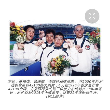
左起：蘇樺偉、趙國鵬、張耀祥和陳成忠， 在2000年悉尼
殘奧會贏得4x100接力銅牌；4人在1996年首次合作奪
4x100金牌。之後蘇樺偉的這三位接力拍檔都在2006年退
役，而他亦於2016年正式退役，結束21年運動員生涯。
（網上圖片）