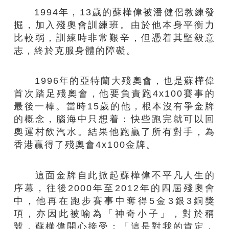
1994年，13歲的蘇樺偉被潘健侶教練發
掘，加入殘奧會訓練班。由於他本身平衡力
比較弱，訓練時非常艱辛，但憑着其堅毅意
志，終於克服身體的障礙。
1996年的亞特蘭大殘奧會，也是蘇樺偉
首次踏足殘奧會，他要負責跑4x100賽事的
最後一棒。當時15歲的他，根本沒有爭金牌
的概念，腦海中只想着：快些跑完就可以回
奧運村飲汽水。結果他跑贏了所有對手，為
香港贏得了殘奧會4x100金牌。
這面金牌自此掀起蘇樺偉不平凡人生的
序幕，往後2000年至2012年的四屆殘奧會
中，他再在跑步賽事中奪得5金3銀3銅獎
項，亦因此被喻為「神奇小子」，對於稱
號，蘇樺偉開心接受：「這是對我的肯定，