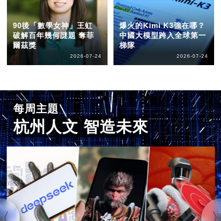
90後「數學女神」王虹
爆火的Kimi K3強在哪？
破解百年幾何謎題 奪菲
中國大模型跨入全球第一
爾茲獎
梯隊
2026-07-24
2026-07-24
每周主題
杭州人文 智造未來