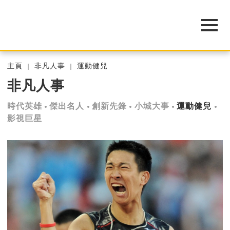
主頁
非凡人事
運動健兒
非凡人事
時代英雄
傑出名人
創新先鋒
小城大事
運動健兒
影視巨星