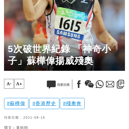
5次破世界紀錄 「神奇小
子」蘇樺偉揚威殘奧
A-
A+
我要回應
蘇樺偉
香港歷史
殘奧會
刊登日期 : 2021-08-16
撰文︰黃皓頤