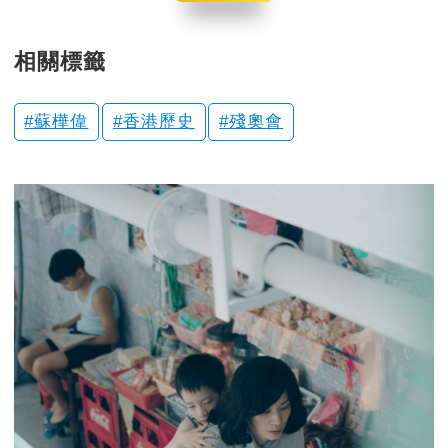
相關標籤
蘇樺偉
香港歷史
殘奧會