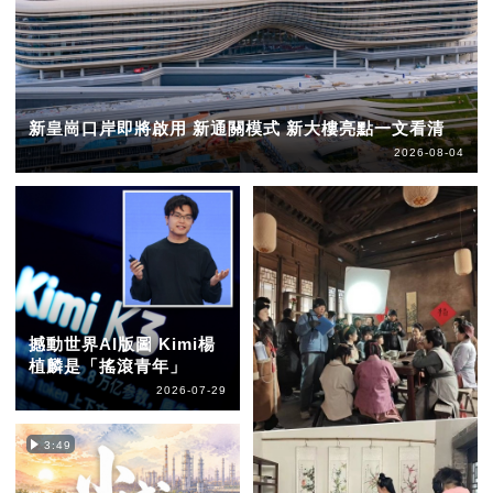
新皇崗口岸即將啟用 新通關模式 新大樓亮點一文看清
2026-08-04
撼動世界AI版圖 Kimi楊
植麟是「搖滾青年」
2026-07-29
3:49