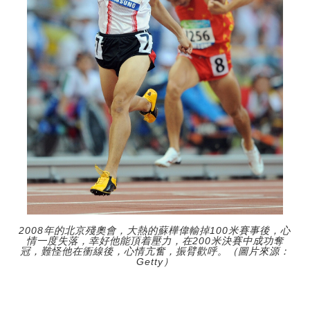
2008年的北京殘奧會，大熱的蘇樺偉輸掉100米賽事後，心
情一度失落，幸好他能頂着壓力，在200米決賽中成功奪
冠，難怪他在衝線後，心情亢奮，振臂歡呼。（圖片來源：
Getty）