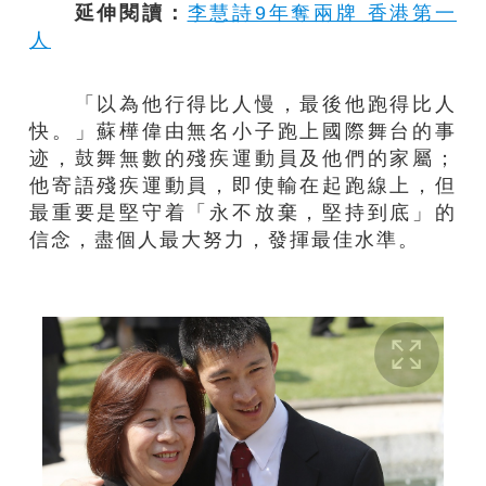
延伸閱讀：
李慧詩9年奪兩牌 香港第一
人
「以為他行得比人慢，最後他跑得比人
快。」蘇樺偉由無名小子跑上國際舞台的事
迹，鼓舞無數的殘疾運動員及他們的家屬；
他寄語殘疾運動員，即使輸在起跑線上，但
最重要是堅守着「永不放棄，堅持到底」的
信念，盡個人最大努力，發揮最佳水準。