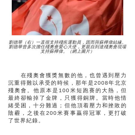
劉德華（右）一直很支持殘疾運動員，因而與蘇樺偉結緣。
劉德華曾多次擔任殘奧會愛心大使，更親自到達殘奧會現場
支持蘇樺偉。（網上圖片）
在殘奧會獲獎無數的他，也曾遇到壓力
沉重得難以承受的時候，那年是2008年北京
殘奧會。他原本是100米短跑賽的大熱，但
最終卻輸掉了金牌，只獲得銅牌。當時他情
緒受困，十分難過；但他頂着壓力和挫敗的
陰霾，之後在200米賽事贏得冠軍，更打破
了世界紀錄。