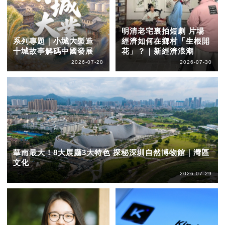
明清老宅裏拍短劇 片場
系列專題｜小城大製造
經濟如何在鄉村「生根開
十城故事解碼中國發展
花」？｜新經濟浪潮
2026-07-28
2026-07-30
華南最大！8大展廳3大特色 探秘深圳自然博物館｜灣區
文化
2026-07-29