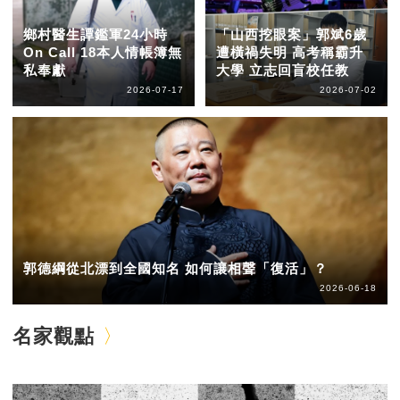
鄉村醫生譚鑑軍24小時
「山西挖眼案」郭斌6歲
On Call 18本人情帳簿無
遭橫禍失明 高考稱霸升
私奉獻
大學 立志回盲校任教
2026-07-17
2026-07-02
郭德綱從北漂到全國知名 如何讓相聲「復活」？
2026-06-18
名家觀點