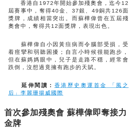
香港自1972年開始參加殘奧會，迄今12
屆賽事中，奪得40金、37銀、49銅共126面
獎牌，成績相當突出。而蘇樺偉曾在五屆殘
奧會中，奪得共12面獎牌，表現出色。
蘇樺偉自小因黃疸病而令腦部受損，受
着痙攣和弱聽困擾；自言小時候很能跑步，
但在蘇媽媽眼中，兒子是走路不穩，經常會
跌倒，沒想過竟擁有跑步的天賦。
延伸閱讀：
香港歷史奧運首金 「風之
后」李麗珊揚威國際
首次參加殘奧會 蘇樺偉即奪接力
金牌