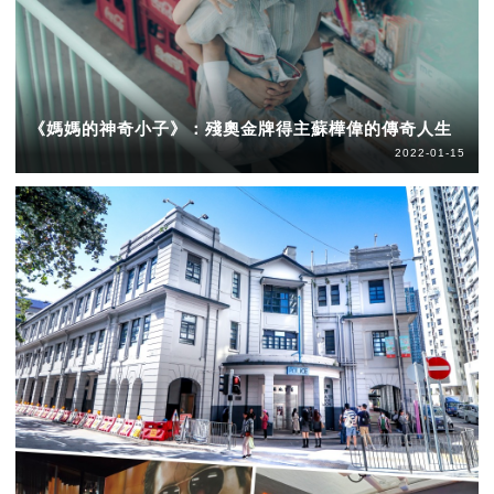
《媽媽的神奇小子》：殘奧金牌得主蘇樺偉的傳奇人生
2022-01-15