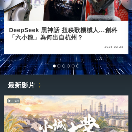
DeepSeek 黑神話 扭秧歌機械人...創科
「六小龍」為何出自杭州？
2025-03-24
最新影片
3:49