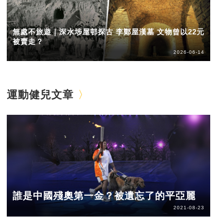
無處不旅遊｜深水埗屋邨探古 李鄭屋漢墓 文物曾以22元
被賣走？
2026-06-14
運動健兒文章
誰是中國殘奧第一金？被遺忘了的平亞麗
2021-08-23