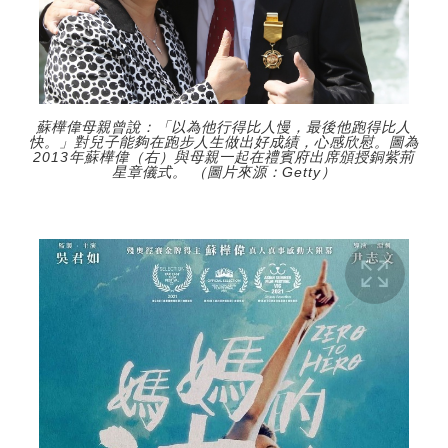
蘇樺偉母親曾說：「以為他行得比人慢，最後他跑得比人
快。」對兒子能夠在跑步人生做出好成績，心感欣慰。圖為
2013年蘇樺偉（右）與母親一起在禮賓府出席頒授銅紫荊
星章儀式。 （圖片來源：Getty）