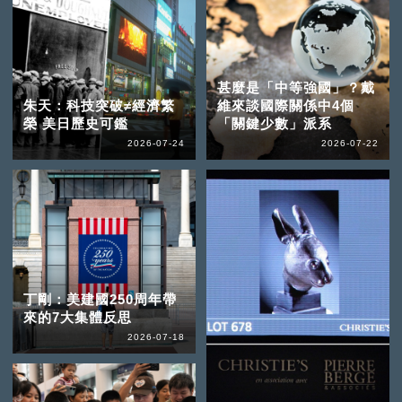
甚麼是「中等強國」？戴
朱天：科技突破≠經濟繁
維來談國際關係中4個
榮 美日歷史可鑑
「關鍵少數」派系
2026-07-24
2026-07-22
丁剛：美建國250周年帶
來的7大集體反思
2026-07-18