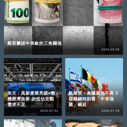
鄭若麟談中美歐的三角關係
2026-08-05
朱天：高新產業亮眼≠整
戴維來：美國風光不再 3
體經濟改善 勿低估宏觀
個關鍵時刻看「中等強
需求不足
國」崛起
2026-07-31
2026-07-29