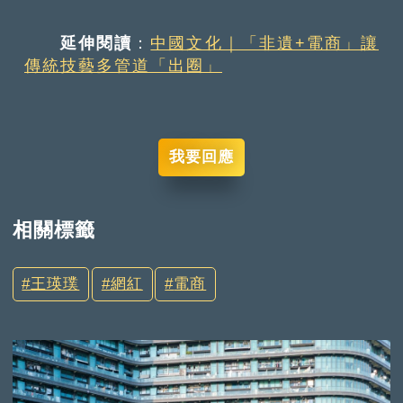
延伸閱讀
：
中國文化｜「非遺+電商」讓
傳統技藝多管道「出圈」
我要回應
相關標籤
王瑛璞
網紅
電商