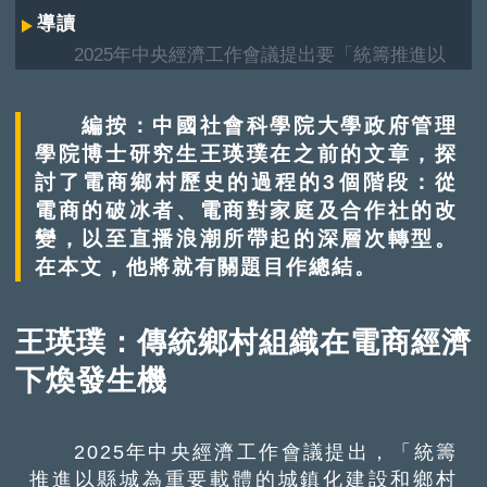
導讀
2025年中央經濟工作會議提出要「統籌推進以
縣城為重要載體的城鎮化建設和鄉村全面振興」。
中國社會科學院大學政府管理學院博士研究生王瑛
編按：中國社會科學院大學政府管理
璞認為，電子商貿或許是鄉村振興的其中一條可持
學院博士研究生王瑛璞在之前的文章，探
續路徑；他並引用過去十數載電商重塑鄉村歷史的
討了電商鄉村歷史的過程的3個階段：從
過程，將其歸納為3大階段。
電商的破冰者、電商對家庭及合作社的改
變，以至直播浪潮所帶起的深層次轉型。
在本文，他將就有關題目作總結。
王瑛璞：傳統鄉村組織在電商經濟
下煥發生機
2025年中央經濟工作會議提出，「統籌
推進以縣城為重要載體的城鎮化建設和鄉村