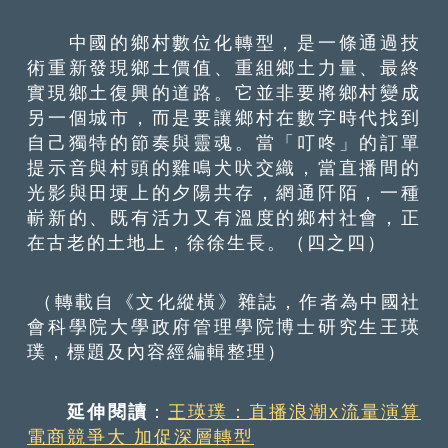
中國的鄉村數位化轉型，是一條通過技
術重新發現鄉土價值、重組鄉土力量、最終
實現鄉土復興的道路。它並非要將鄉村變成
另一個城市，而是要讓鄉村在數字時代找到
自己獨特的節奏與靈魂。當「叮咚」的訂單
提示音與村頭的雞鳴犬吠交織，當直播間的
光影與田埂上的夕陽共存，網通阡陌，一種
嶄新的、既有活力又有溫度的鄉村社會，正
在古老的土地上，徐徐生長。（四之四）
（轉載自《文化縱橫》雜誌，作者為中國社
會科學院大學政府管理學院博士研究生王瑛
璞，標題及內容經編輯整理）
延伸閱讀
：
王瑛璞：直播浪潮x流量演算
電商競爭大 加促深層轉型