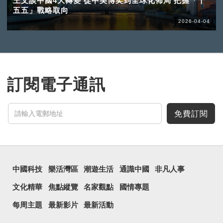
王文談中國4大轉變 從中美博奕到全球化佈局 把握「十
五五」戰略取向
2026-04-04
訂閱電子通訊
免費訂閱
中國科技
樂活灣區
潮遊生活
通識中國
非凡人事
文化精華
焦點縱覽
名家觀點
國情專題
每周主題
最新影片
最新活動