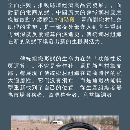
全面振興，推動縣域經濟高品質發展」。面
對新的電商業態，中國廣大的縣域鄉村應怎
樣被啟動？縱觀這
3個階段
，電商對鄉村社會
肌理的重塑，是一部從外部嵌入到內生重組
再到深度反覆運算的演進史，傳統鄉村組織
在新的業態下煥發出新的生機與活力。
傳統組織形態的生命力在於「功能性反
覆運算」。不管是合作社，還是新型村黨支
部，都展現了傳統鄉村組織在電商時代的強
大適應性。它們沒有消亡，而是通過功能轉
型重新找到了自己的位置，從生產組織者變
為市場服務者、資源整合者、利益協調者。