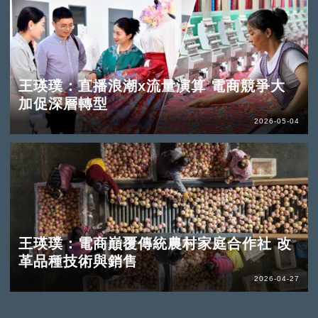
王瑛璞：直播浪潮x流量演算 電商競爭大
加促深層轉型
2026-05-04
王瑛璞：電商巔覆傳統農村家庭合作社 改
革品種技術與銷售
2026-04-27