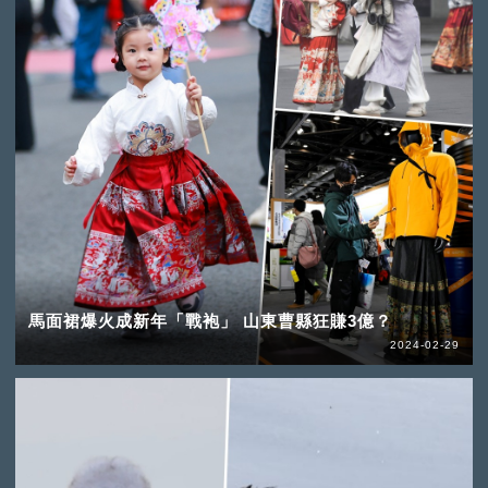
馬面裙爆火成新年「戰袍」 山東曹縣狂賺3億？
2024-02-29