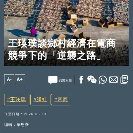
王瑛璞談鄉村經濟在電商
競爭下的「逆襲之路」
A-
A+
我要回應
王瑛璞
網紅
電商
刊登日期 : 2026-05-13
編輯︰華思齊