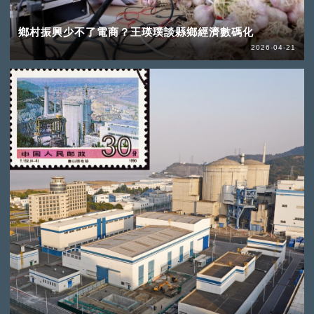
鄉村振興少不了電商？王瑛璞談縣鄉經濟數碼化
2026-04-21