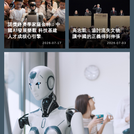
諾獎經濟學家薩金特：中
國AI發展樂觀 科技基建
高志凱：追討流失文物
人才成核心引擎
讓中國的正義得到伸張
2026-07-17
2026-07-03