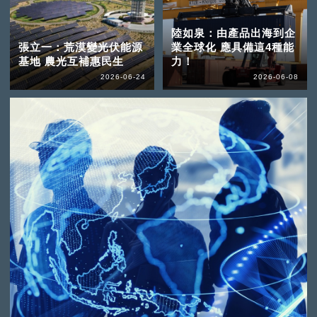
陸如泉：由產品出海到企
張立一：荒漠變光伏能源
業全球化 應具備這4種能
基地 農光互補惠民生
力！
2026-06-24
2026-06-08