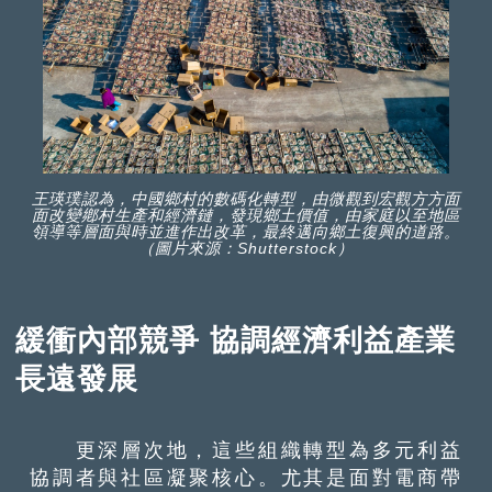
王瑛璞認為，中國鄉村的數碼化轉型，由微觀到宏觀方方面
面改變鄕村生產和經濟鏈，發現鄉土價值，由家庭以至地區
領導等層面與時並進作出改革，最終邁向鄉土復興的道路。
（圖片來源：Shutterstock）
緩衝內部競爭 協調經濟利益產業
長遠發展
更深層次地，這些組織轉型為多元利益
協調者與社區凝聚核心。尤其是面對電商帶