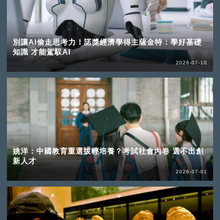
別讓AI偷走思考力！諾獎經濟學得主薩金特：學好基礎
知識 才能駕馭AI
2026-07-10
姚洋：中國教育重選拔輕培養？考試社會內卷 選不出創
新人才
2026-07-01