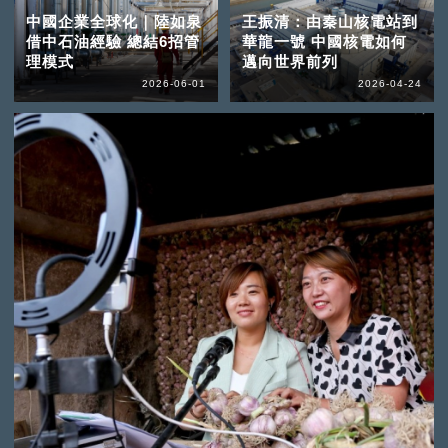
中國企業全球化｜陸如泉
王振清：由秦山核電站到
借中石油經驗 總結6招管
華龍一號 中國核電如何
理模式
邁向世界前列
2026-06-01
2026-04-24