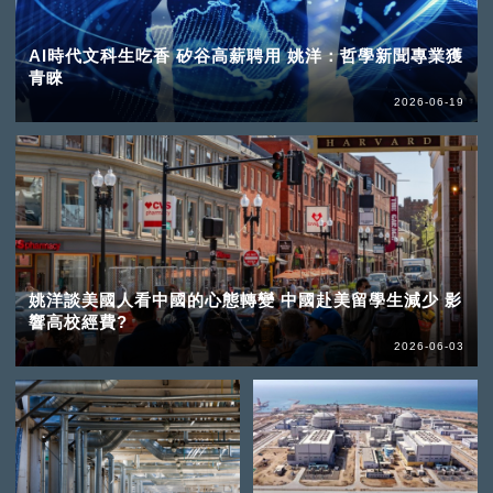
AI時代文科生吃香 矽谷高薪聘用 姚洋：哲學新聞專業獲
青睞
2026-06-19
姚洋談美國人看中國的心態轉變 中國赴美留學生減少 影
響高校經費?
2026-06-03