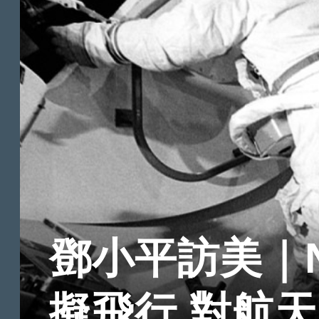
鄧小平訪美｜
擬飛行 對航