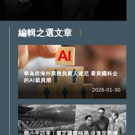
編輯之選文章
華為前海外業務負責人達尼 看美國科企
的AI裁員潮
2026-01-30
鄧小平訪美｜奠定國際格局 促進世界穩