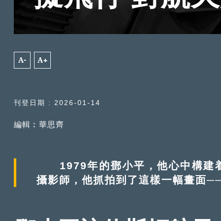
A-
A+
刊登日期 : 2026-01-14
編輯︰華思齊
1979年的鄧小平，他心中構建
攝影師，他抓拍到了這樣一幅畫面─