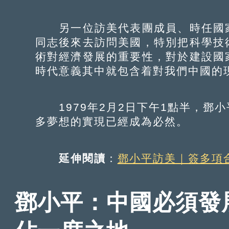
另一位訪美代表團成員、時任國家
同志後來去訪問美國，特別把科學技
術對經濟發展的重要性，對於建設國
時代意義其中就包含着對我們中國的
1979年2月2日下午1點半，鄧
多夢想的實現已經成為必然。
延伸閱讀
：
鄧小平訪美｜簽多項
鄧小平：中國必須發