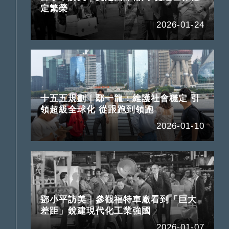
定繁榮
2026-01-24
十五五規劃｜鄢一龍：維護社會穩定 引
領超級全球化 從跟跑到領跑
2026-01-10
鄧小平訪美｜參觀福特車廠看到「巨大
差距」銳建現代化工業強國
2026-01-07