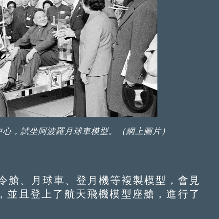
中心，試坐阿波羅月球車模型。（網上圖片）
令艙、月球車、登月機等複製模型，會見
，並且登上了航天飛機模型座艙，進行了