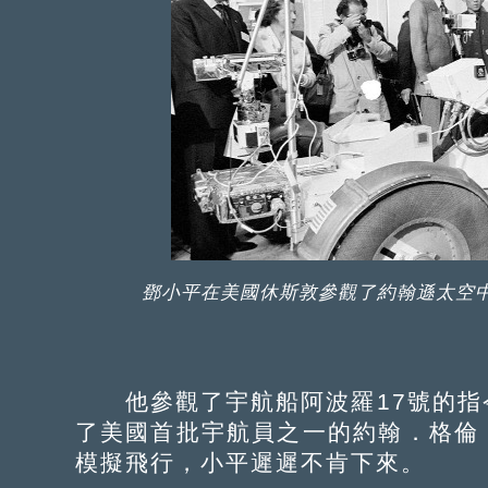
鄧小平在美國休斯敦參觀了約翰遜太空
他參觀了宇航船阿波羅17號的指
了美國首批宇航員之一的約翰．格倫
模擬飛行，小平遲遲不肯下來。