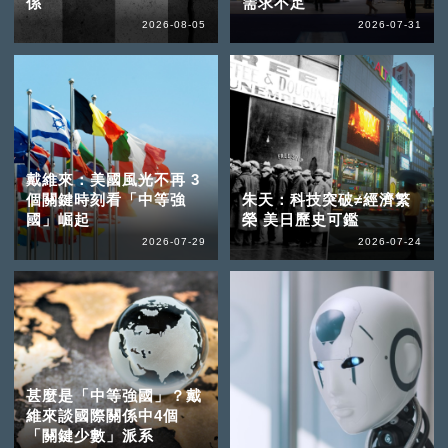
係
需求不足
2026-08-05
2026-07-31
戴維來：美國風光不再 3
個關鍵時刻看「中等強
朱天：科技突破≠經濟繁
國」崛起
榮 美日歷史可鑑
2026-07-29
2026-07-24
甚麼是「中等強國」？戴
維來談國際關係中4個
「關鍵少數」派系