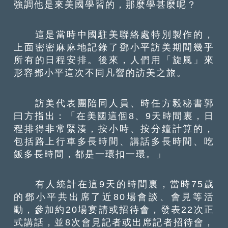
強調他是來美國學習的，那麼學甚麼呢？
這是當時中國駐美聯絡處特別製作的，
上面密密麻麻地記錄了鄧小平訪美期間幾乎
所有的日程安排。後來，人們用「旋風」來
形容鄧小平這次不同凡響的訪美之旅。
訪美代表團陪同人員、時任方毅秘書郭
曰方指出：「在美國這個8、9天時間裏，日
程排得非常緊湊，按小時、按分鐘計算的，
包括路上行車多長時間、講話多長時間、吃
飯多長時間，都是一環扣一環。」
有人統計在這9天的時間裏，當時75歲
的鄧小平共出席了近80場會談、會見等活
動，參加約20場宴請或招待會，發表22次正
式講話，並8次會見記者或出席記者招待會，