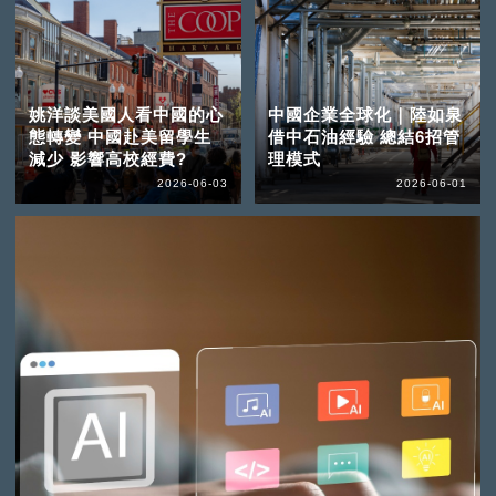
姚洋談美國人看中國的心
中國企業全球化｜陸如泉
態轉變 中國赴美留學生
借中石油經驗 總結6招管
減少 影響高校經費?
理模式
2026-06-03
2026-06-01