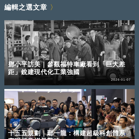
編輯之選文章
鄧小平訪美｜參觀福特車廠看到「巨大差
距」銳建現代化工業強國
2026-01-07
十五五規劃｜鄢一龍：構建超級科創體系