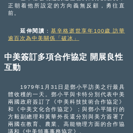
正朝着他所設定的方向義無反顧，勇往直
前。
延伸閱讀
：
基辛格逝世享年100歲 訪華
逾百次為中美關係「破冰」
中美簽訂多項合作協定 開展良性
互動
1979年1月31日是鄧小平訪美之行最具
體收穫的一天。鄧小平與卡特分別代表中美
兩國政府簽訂了《中美科技技術合作協定》
和《中美文化合作協定》；與鄧小平隨行的
方毅副總理和黃華外長還分別與美方簽署了
兩國在教育、農業、高能物理方面的合作協
議和《中美領事事務協定》。