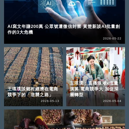
AI寫文年賺200萬 公眾號遭微信封禁 黃楚新談AI批量創
作的3大危機
2026-05-22
王瑛璞：直播浪潮x流量
王瑛璞談鄉村經濟在電商
演算 電商競爭大 加促深
競爭下的「逆襲之路」
層轉型
2026-05-13
2026-05-04