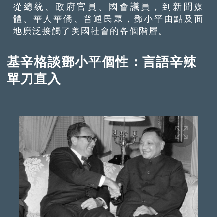
從總統、政府官員、國會議員，到新聞媒
體、華人華僑、普通民眾，鄧小平由點及面
地廣泛接觸了美國社會的各個階層。
基辛格談鄧小平個性：言語辛辣
單刀直入