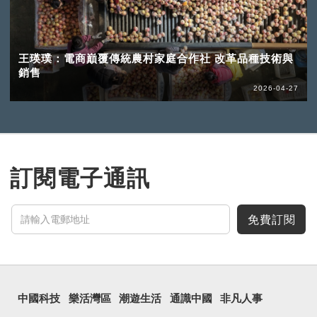
王瑛璞：電商巔覆傳統農村家庭合作社 改革品種技術與
銷售
2026-04-27
訂閱電子通訊
免費訂閱
中國科技
樂活灣區
潮遊生活
通識中國
非凡人事