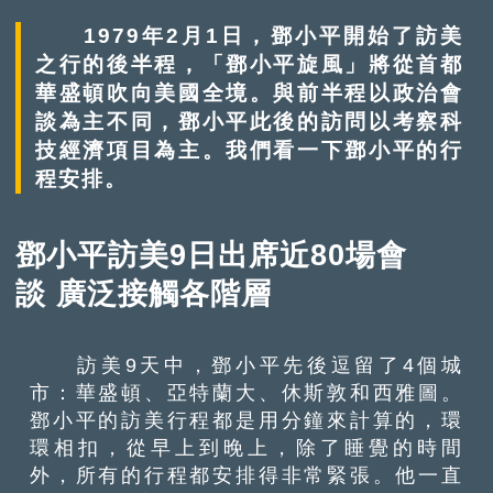
1979年2月1日，鄧小平開始了訪美
之行的後半程，「鄧小平旋風」將從首都
華盛頓吹向美國全境。與前半程以政治會
談為主不同，鄧小平此後的訪問以考察科
技經濟項目為主。我們看一下鄧小平的行
程安排。
鄧小平訪美9日出席近80場會
談 廣泛接觸各階層
訪美9天中，鄧小平先後逗留了4個城
市：華盛頓、亞特蘭大、休斯敦和西雅圖。
鄧小平的訪美行程都是用分鐘來計算的，環
環相扣，從早上到晚上，除了睡覺的時間
外，所有的行程都安排得非常緊張。他一直