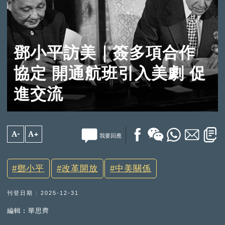
鄧小平訪美｜簽多項合作
協定 開通航班引入美劇 促
進交流
A-
A+
我要回應
鄧小平
改革開放
中美關係
刊登日期 : 2025-12-31
編輯︰華思齊