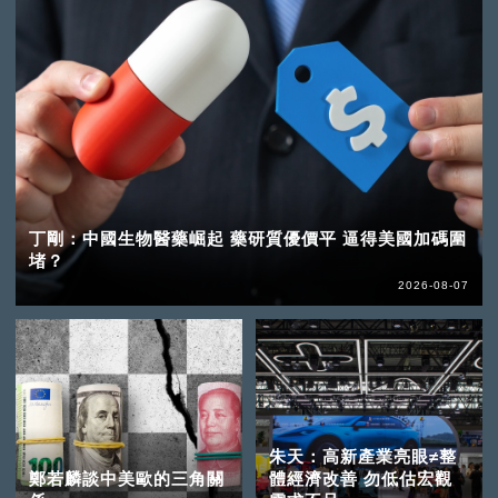
丁剛：中國生物醫藥崛起 藥研質優價平 逼得美國加碼圍
堵？
2026-08-07
朱天：高新產業亮眼≠整
鄭若麟談中美歐的三角關
體經濟改善 勿低估宏觀