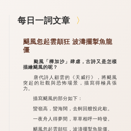
每日一詞文章
颶風忽起雲顛狂 波濤擺掣魚龍
僵
颱風「樺加沙」肆虐，古詩又是怎樣
描繪颶風的呢？
唐代詩人顧雲的《天威行》，將颶風
突起的壯觀與恐怖場景，描寫得極具張
力。
描寫颶風的部分如下：
蠻嶺高，蠻海闊，去舸回艘投此歇。
一夜舟人得夢間，草草相呼一時發。
颶風忽起雲顛狂，波濤擺掣魚龍僵。