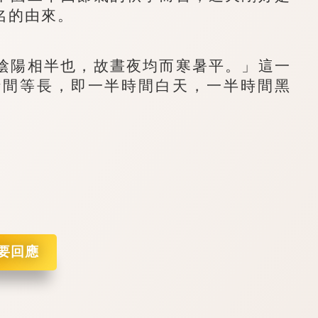
名的由來。
陽相半也，故晝夜均而寒暑平。」這一
時間等長，即一半時間白天，一半時間黑
。
要回應