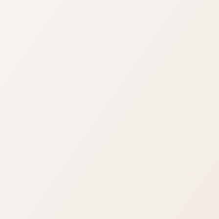
界，...