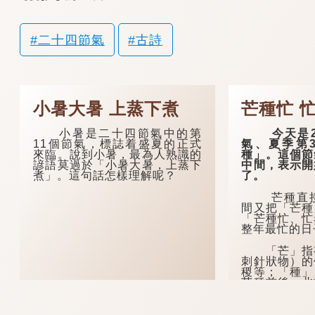
二十四節氣
古詩
小暑大暑 上蒸下煮
芒種忙 
小暑是二十四節氣中的第
今天是24
11個節氣，標誌着盛夏的正式
氣、夏季第
來臨。說到小暑，最為人熟識的
種」。這個節
諺語莫過於「小暑大暑，上蒸下
中間，表示開
煮」。這句話怎樣理解呢？
了。
芒種直接
間又把「芒種
「芒種忙、忙
整年最忙的日
「芒」指有
刺針狀物）的
稷等；「種」
芒種前後，北
麥時節，而南
適合插秧種稻
高、雨量充沛