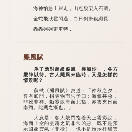
海神怕急上岸走，山燕股栗入石藏。
金蛇飛狀霍閃過，白日倒掛銀繩長。
轟轟砢砢雷車轉...
颶風賦
為了應對超級颱風「樺加沙」，各方
嚴陣以待。古人颶風來臨時，又是怎樣的
情景呢？
蘇軾《颶風賦》寫道：「仲秋之夕，
客有叩門，指雲物而告予曰：海氣甚惡，
非祲非祥。斷霓飲海而北指，赤雲夾日而
南翔。此颶之漸也。」
大意是：客人敲門指着天上雲彩說，
海面上空的雲霧之氣非常凶惡，既不是預
示凶象雲氣（非祲），也不是預示祥瑞雲