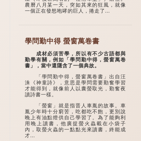
農曆八月某一天，突如其來的狂風，就像
一個正在發怒咆哮的巨人，捲走了...
學問勤中得 螢窗萬卷書
成材必須苦學，所以有不少古語都與
勤學有關，例如「學問勤中得，螢窗萬卷
書」，當中還隱含了一個典故。
「學問勤中得，螢窗萬卷書」出自汪
洙《神童詩》，意思是學問需要勤奮學習
才能得到，就像前人以囊螢取光，勤奮夜
讀詩書一樣。
「螢窗」就是指晋人車胤的故事。車
胤少年時十分窮苦，吃都吃不飽，更別說
晚上有油點燈供自己學習了。為了能夠利
用晚上讀書，他廣捉螢火蟲載在小袋子
內，取螢火蟲的一點點光來讀書，終能成
才...