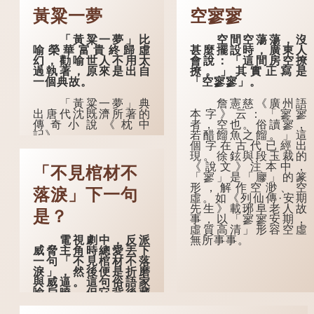
黃粱一夢
空寥寥
「黃粱一夢」比
空間空蕩蕩，沒
喻榮華富貴終歸虛
甚麼擺設時，廣東人
幻，勸喻世人不用太
會說：「這間房空撩
過執著，原來是出自
撩。」其實正寫是
一個典故。
「空寥寥」。
「黃粱一夢」典
詹憲慈《廣州語
出唐代沈既濟所著的
本字》云：「寥寥
傳奇小說《枕中
者，空也。俗讀寥，
記》。
若醋餾魚之餾。」這
個字在古代已經出
現。徐鉉與段玉裁的
典故是這樣的：
《說文》注本中，
唐朝開元年間，有一
「不見棺材不
「寥」是「廫」的篆
個窮困潦倒的盧姓書
形，解作空渺、空
生，在上京赴考的途
落淚」下一句
虛。如《列仙傳·安期
中經過一間旅店休
先生》載琊阜老人故
息，碰巧遇到一位呂
是？
事，以「寥寥安期，
姓道士，兩人暢談甚
虛質高清」形容空虛
歡。
電視劇中，反派
無所事事。
威脅主角時總愛丟下
言談間，盧姓書
一句「不見棺材不落
生感慨自己雖貴為讀
淚」，然後便是折磨
書人，但一直未能考
與威逼。這句俗語家
取功名，仍然貧困，
喻戶曉，但它背後藏
感到十分落泊。於
着怎樣的故事呢？
是，道士拿出一個青