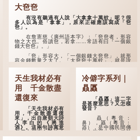
這句話出自東漢
而出。因此「鬼拍...
火星，象徵暑氣）開
崔寔《四民月令》：
大夿夿
始消退，涼爽的秋風
「朝立秋，冷颼颼；
（商飆，即西風）已
夜立秋，熱到頭」。
經悄然吹起。後兩
有沒有聽過有人說「大拿拿十萬蚊」呢？很
到了清代，顧祿在
句，便是全詩的靈
多人以為是「拿拿」，原來正確應該寫成「夿
《清嘉錄》中記錄蘇
魂...
夿」。
州風俗時，也引用了
這句諺語。不過當地
在詹憲慈《廣州語本字》：「夿夿者，形容
百姓的口頭說法是
物之大也。俗讀夿，若拿……常語有曰『一個銀
「朝立秋，渹颼颼；
錢大夿夿』。」
夜立秋，熱吽吽」。
雖然用字略有不同，
「夿」形容大，「一個銀錢大夿夿」，就形
但意思完全一致。
容金錢數量之大了。「大夿夿十萬蚊」，就是說
十萬元是一筆大數目了。
那麼，這句話到
底準不準呢？它反映
不過，「夿」字本音讀作「巴（bā）」，因
了古人的一種樸素觀
天生我材必有
冷僻字系列｜
此「大夿夿」理應讀成「大巴巴」。問題是，若
察：如果立秋的精
依足本音，...
確...
用 千金散盡
贔屭
還復來
「贔屭」這二字
是甚麼意思？又怎樣
發音？
「天生我材必有
用，千金散盡還復
贔（粵音：
來」，出自唐朝大詩
鼻），屭（粵音：
人李白的《將進
器），是中國民間傳
酒》。這兩句詩寓意
說中龍所生的九個兒
每個人都有自己的才
子之一，外形像
能，必有用處，在失