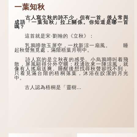
一葉知秋
古人寫立秋的詩不少，但有一首，後人常與
成語「一葉知秋」拉上關係。你知道是哪一首
嗎？
這首就是宋·劉翰的《立秋》：
乳鴉啼散玉屏空，一枕新涼一扇風。 睡
起秋聲無覓處，滿階梧葉月明中。
詩人寫的是立秋夜的感受。小烏鴉啼叫着飛
散，屏風顯得分外空曠；枕邊吹來一陣涼風，就
像有人搖扇送爽。睡醒後想找尋秋聲卻找不到，
只看見滿台階的梧桐落葉，沐浴在皎潔的月光
中。
古人認為梧桐是「靈樹...