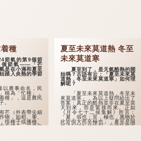
忙着種
夏至未來莫道熱 冬至
未來莫道寒
節氣的第9個節
3個節氣——「芒
氣是在小滿和夏至
夏至到了，是天氣酷熱的開
始踏入炎熱的季節
始嗎？古語有云：「夏至未來莫
道熱，冬至未來莫道寒」如何理
解呢？
以農事命名，民
」稱為「忙種」，
「夏至未來莫道熱，冬至未
着種」，這是農民
來莫道寒」，為以上疑問給出了
子。
答案：真正的酷熱並非在夏至當
天到來，而是緊接而來。正如
芒（外表帶尖細
《月令七十二候集解》所言：
作物，如稻、黍、
「夏，假也；至，極也，萬物於
，指種子或播種。
此皆假大而至極也」，夏至是陽
方多晴天，正是收
氣達到頂點的時刻，此後陰氣漸
方為梅雨季節，正
生，但暑熱的積累與釋放卻有一
。芒種氣溫顯著升
個滯後過程。古人認為夏至過後
，農事耕種以此為
才是真正暑熱的開始。