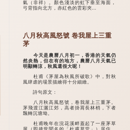
氣（非祥）。顏色淺淡的虹下垂至海面，
弓背指向北方，赤紅色的雲彩夾...
八月秋高風怒號 卷我屋上三重
茅
今天是農曆八月初一，香港的天氣仍
然炎熱，但在有的地方，農曆八月天氣已
明顯轉涼，秋風還很大呢！
杜甫《茅屋為秋風所破歌》中，對秋
風肆虐的場景描繪得十分細緻。
詩句原文：
八月秋高風怒號，卷我屋上三重茅。
茅飛渡江灑江郊，高者掛罥長林梢，下者
飄轉沉塘坳。
杜甫晚年在浣花溪畔蓋起了一座茅草
屋（即後世聞名的「杜甫草堂」）居住。