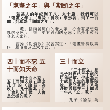
「耄耋之年」與「期頤之年」
若某人的年紀到了八、九十歲，我們可以
「耄耋之年」（粵音：冒秩）來形容，到了一百
歲，則稱為「期頤之年」。
「耄」指兩鬢斑白的老人家，亦含有思想紊
亂的意思；「耋」更有跌倒的意思，也是用來形
容老人家的。
曹操《對酒歌》就曾寫道：「耄耋皆得以壽
終，恩澤廣及草木昆蟲。」
到了一百歲呢？
四十而不惑 五
三十而立
那麼就可以稱為「期頤」。《禮記.曲禮
上》：「百年曰期頤。」鄭玄註：「期，猶要
十而知天命
「三十而立」是
也；頤，養也。不知衣服食味，孝子要盡養道...
孔子對自己三十歲的
自我評價。他認為三
「四十而不惑，
十歲是人生的重要階
五十而知天命」語出
段。要立甚麼？又為
孔子的《論語·為
甚麼選擇在三十歲這
政》。孔子認為，四
一年來「立」呢？
十歲和五十歲，人會
是怎樣的呢？
孔子《論語·為
政》：「吾十有五而
四十歲的男人，
志於學，三十而立，
理論上應該事業有