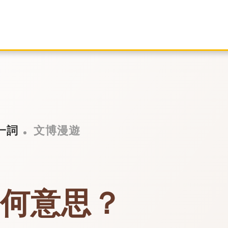
一詞
文博漫遊
有何意思？