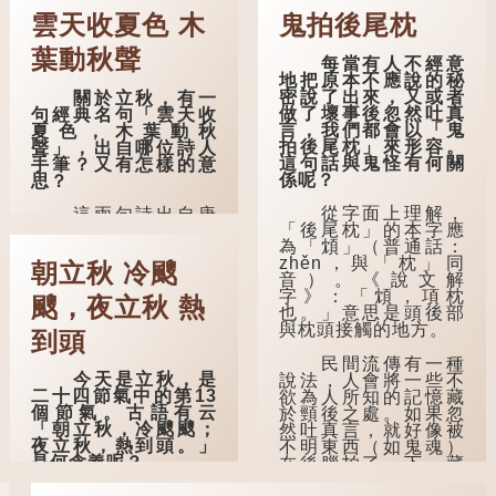
雲天收夏色 木
鬼拍後尾枕
葉動秋聲
每當有人不經意
地把原本不應說的秘
密說了出來，又或者
關於立秋，有一
做了壞事後忽然吐真
句經典名句「雲天收
言，我們都會以「鬼
夏色，木葉動秋
拍後尾枕」來形容。
聲」，出自哪位詩人
這句話與鬼怪有何關
手筆？又有怎樣的意
係呢？
思？
從字面上理解，
這兩句詩出自唐
「後尾枕」的本字應
代詩人劉言史的《立
為「䪴」（普通話：
秋》，是描寫夏秋交
zhěn，與「枕」同
替之際最經典的詩句
朝立秋 冷颼
音）。《說文解
之一。
字》：「䪴，項枕
颼，夜立秋 熱
也。」意思是頭後部
《立秋》全詩如
與枕頭接觸的地方。
下：
到頭
民間流傳有一種
茲晨戒流火，商
今天是立秋，是
說法，人會將一些不
飆早已驚。 雲天
二十四節氣中的第13
欲為人所知的記憶藏
收夏色，木葉動秋
個節氣。古語有云
於頸後之處。如果忽
聲。
「朝立秋，冷颼颼；
然吐真言，就好像被
夜立秋，熱到頭。」
不明東西（如鬼魂）
詩的前兩句寫的
是何含義呢？
在後腦拍了一下，藏
是：這一天早晨，天
在腦中的秘密便脫口
上的「流火」（指大