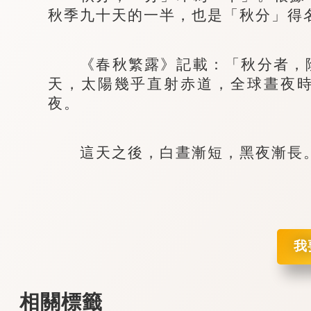
秋季九十天的一半，也是「秋分」得
《春秋繁露》記載：「秋分者，陰
天，太陽幾乎直射赤道，全球晝夜
夜。
這天之後，白晝漸短，黑夜漸長
我
相關標籤