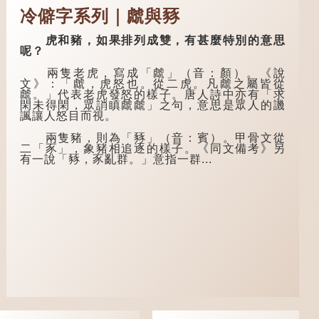
四十而不惑，五十而
成，建立了自己的家
冷僻字系列｜虤與豩
知天命，六十而耳
庭。經歷了許多人與
順，七十而從心所
事之後，對事物有了
欲，不逾矩。」
自己的判斷能力，不
虎和豬，如果排列成雙，有甚麼特別的意思
會輕易為表象所迷
呢？
在古代，男子一
惑。
般於二十歲進行冠
兩隻老虎，寫成「虤」（音：顏）。《說
禮，冠禮完成後便是
孔子在《論語·
文》：「虤，虎怒也。從二虎。凡虤之屬皆從
成人，但由於未達壯
子罕》也說：「知者
虤。」代表老虎發怒的樣子。唐人詩中亦有「求
年，所以又稱「弱
不惑，仁者不憂，勇
閑未得閑，眾誚瞋虤虤」之句，意思是眾人的譏
冠」。《禮記·曲
者不懼。」「知」與
諷讓人怒目而視。
禮》明確記載：「人
智慧的「智」相通，
生十年曰幼，學；二
四十歲的男人應已累
兩隻豬，則為「豩」（音：賓）。甲骨文從
十曰弱，冠；三十曰
積足夠智慧，不再對
二「豕」，象豬相追逐的樣子。《同文備考》另
壯，有室。」這說明
自己的人生感到困
有一說「豩，豕亂群。」意指一群...
三十歲在...
惑、憂慮與恐懼。