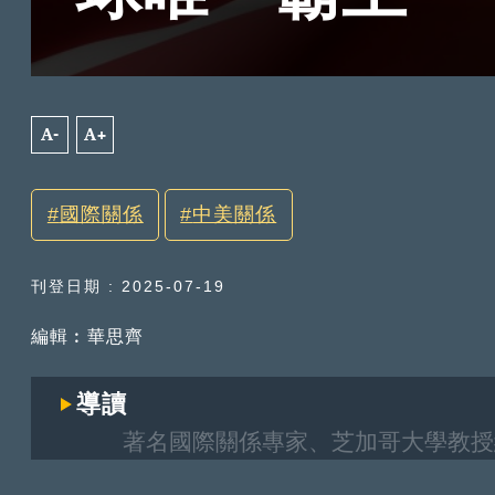
A-
A+
國際關係
中美關係
刊登日期 : 2025-07-19
編輯︰華思齊
導讀
著名國際關係專家、芝加哥大學教授約翰·米爾
權威經濟學家、哥倫比亞大學教授傑佛瑞·薩克斯