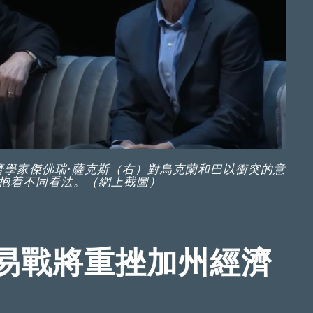
濟學家傑佛瑞·薩克斯（右）對烏克蘭和巴以衝突的意
抱着不同看法。（網上截圖）
易戰將重挫加州經濟