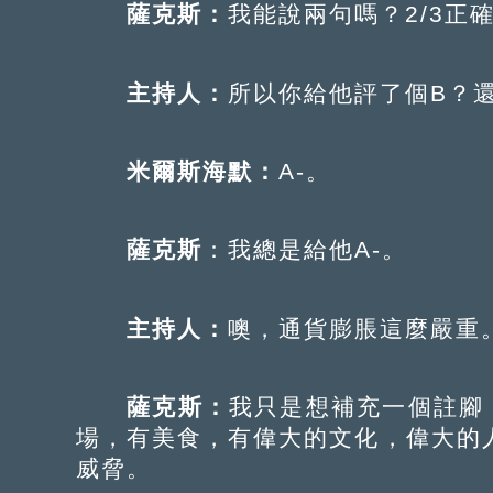
薩克斯：
我能說兩句嗎？2/3正確
主持人：
所以你給他評了個B？還
米爾斯海默：
A-。
薩克斯
：我總是給他A-。
主持人：
噢，通貨膨脹這麼嚴重
薩克斯：
我只是想補充一個註腳
場，有美食，有偉大的文化，偉大的
威脅。