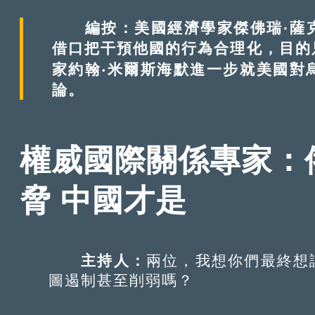
全力以赴峰會（All-In Summit 2
進行深度討論，兩位西方重磅學者在討論
編按：美國經濟學家傑佛瑞·薩
討論，標題和內文經編輯整理。
借口把干預他國的行為合理化，目的
家約翰‧米爾斯海默進一步就美國對
論。
權威國際關係專家：
脅 中國才是
主持人：
兩位，我想你們最終想
圖遏制甚至削弱嗎？