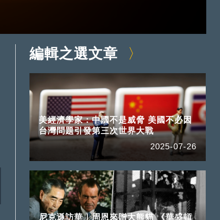
編輯之選文章
美經濟學家：中國不是威脅 美國不必因
台灣問題引發第三次世界大戰
2025-07-26
尼克遜訪華｜周恩來贈大熊貓 《華盛頓