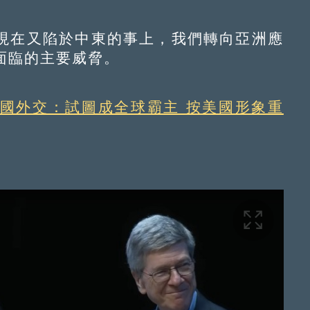
在又陷於中東的事上，我們轉向亞洲應
面臨的主要威脅。
國外交：試圖成全球霸主 按美國形象重