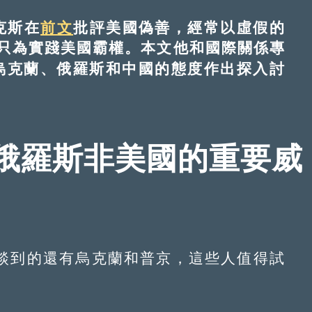
024）上，就美國政治發展、俄烏戰爭、對華關係等
中揭示出美國的行為邏輯。本文翻譯自該次
克斯在
前文
批評美國偽善，經常以虛假的
只為實踐美國霸權。本文他和國際關係專
烏克蘭、俄羅斯和中國的態度作出探入討
俄羅斯非美國的重要威
談到的還有烏克蘭和普京，這些人值得試