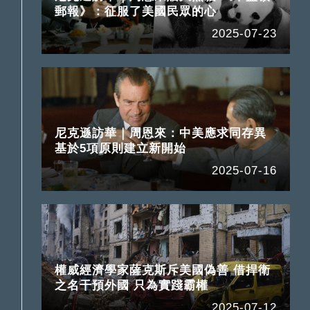
郵報》：征服了美國民眾的心
2025-07-23
尼克遜訪華｜周恩來：中美應求同存異
基於5項原則建立新開始
2025-07-16
權威經濟學家薩克斯斥美國偽善 借捍衛
之名干預外國 只為實踐霸權
2025-07-12