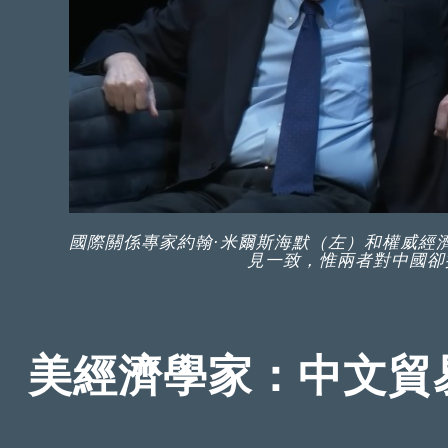
國際關係專家約翰·米爾斯海默（左）和權威經
見一致，惟兩者對中國卻
美經濟學家：中文貿